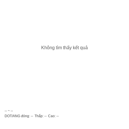
Không tìm thấy kết quả
-- ~ --
DOT/ANG đóng: --
Thấp: --
Cao: --