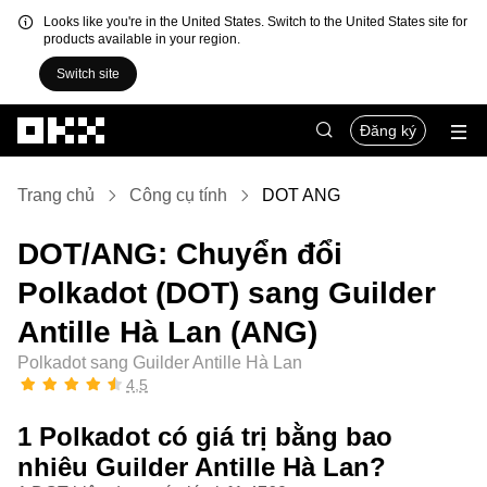
Looks like you're in the United States. Switch to the United States site for
products available in your region.
Switch site
Chuyển đến nội dung chính
Đăng ký
Trang chủ
Công cụ tính
DOT ANG
DOT/ANG: Chuyển đổi
Polkadot (DOT) sang Guilder
Antille Hà Lan (ANG)
Polkadot sang Guilder Antille Hà Lan
4,5
1 Polkadot có giá trị bằng bao
nhiêu Guilder Antille Hà Lan?