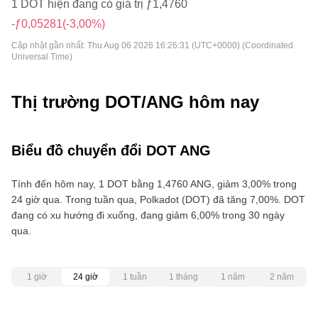
1 DOT hiện đang có giá trị ƒ1,4760
-ƒ0,05281
(-3,00%)
Cập nhật gần nhất:
Thu Aug 06 2026 16:26:31 (UTC+0000) (Coordinated
Universal Time)
Thị trường DOT/ANG hôm nay
Biểu đồ chuyển đổi DOT ANG
Tính đến hôm nay, 1 DOT bằng 1,4760 ANG, giảm 3,00% trong
24 giờ qua. Trong tuần qua, Polkadot (DOT) đã tăng 7,00%. DOT
đang có xu hướng đi xuống, đang giảm 6,00% trong 30 ngày
qua.
1 giờ
24 giờ
1 tuần
1 tháng
1 năm
2 năm