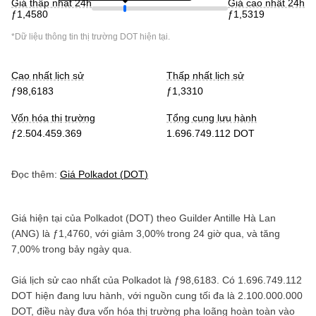
Giá thấp nhất 24h
Giá cao nhất 24h
ƒ1,4580
ƒ1,5319
*Dữ liệu thông tin thị trường
DOT
hiện tại.
Cao nhất lịch sử
Thấp nhất lịch sử
ƒ98,6183
ƒ1,3310
Vốn hóa thị trường
Tổng cung lưu hành
ƒ2.504.459.369
1.696.749.112 DOT
Đọc thêm:
Giá
Polkadot
(
DOT
)
Giá hiện tại của
Polkadot
(
DOT
) theo
Guilder Antille Hà Lan
(
ANG
) là
ƒ1,4760
, với
giảm
3,00%
trong 24 giờ qua, và
tăng
7,00%
trong bảy ngày qua.
Giá lịch sử cao nhất của
Polkadot
là
ƒ98,6183
. Có
1.696.749.112
DOT
hiện đang lưu hành, với nguồn cung tối đa là
2.100.000.000
DOT
, điều này đưa vốn hóa thị trường pha loãng hoàn toàn vào