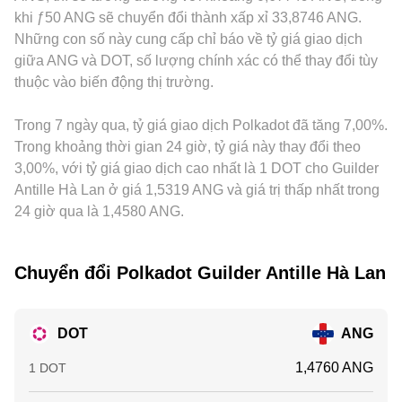
thời đến kỳ vọng thị trường. Ở tầng kỹ thuật, các chỉ báo
tảng, DOT chủ yếu được định giá qua cặp DOT/USDT hoặc
khi ƒ50 ANG sẽ chuyển đổi thành xấp xỉ 33,8746 ANG.
như funding rate hợp đồng tương lai DOT, đáo hạn quyền
DOT/USD trước rồi chuyển đổi sang ANG; khi USDT giao
Những con số này cung cấp chỉ báo về tỷ giá giao dịch
chọn, tỷ lệ long/short, dòng ví cá voi chuyển DOT lên sàn
dịch ở mức cao hơn hoặc thấp hơn USD nhẹ (basis), chênh
giữa ANG và DOT, số lượng chính xác có thể thay đổi tùy
hoặc rút khỏi sàn, cũng như các đợt mở khóa DOT từ các
lệch đó sẽ truyền vào DOT/ANG được niêm yết. Hoạt động
thuộc vào biến động thị trường.
chương trình trước đây có thể khuếch đại biến động ngắn
arbitrage giữa các sàn giúp thu hẹp khác biệt, nhưng không
hạn của DOT/ANG.
tức thời và bị giới hạn bởi phí, tốc độ nạp/rút và rủi ro thị
Trong 7 ngày qua, tỷ giá giao dịch Polkadot đã tăng 7,00%.
trường, vì vậy các mức DOT/ANG conversion rate vẫn có
thể lệch nhau trong ngắn hạn.
Trong khoảng thời gian 24 giờ, tỷ giá này thay đổi theo
3,00%, với tỷ giá giao dịch cao nhất là 1 DOT cho Guilder
Antille Hà Lan ở giá 1,5319 ANG và giá trị thấp nhất trong
24 giờ qua là 1,4580 ANG.
Chuyển đổi Polkadot Guilder Antille Hà Lan
DOT
ANG
1,4760 ANG
1 DOT