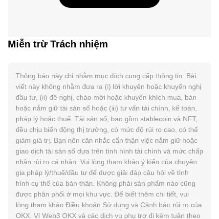
Miễn trừ Trách nhiệm
Thông báo này chỉ nhằm mục đích cung cấp thông tin. Bài
viết này không nhằm đưa ra (i) lời khuyên hoặc khuyến nghị
đầu tư, (ii) đề nghị, chào mời hoặc khuyến khích mua, bán
hoặc nắm giữ tài sản số hoặc (iii) tư vấn tài chính, kế toán,
pháp lý hoặc thuế. Tài sản số, bao gồm stablecoin và NFT,
đều chịu biến động thị trường, có mức độ rủi ro cao, có thể
giảm giá trị. Bạn nên cân nhắc cẩn thận việc nắm giữ hoặc
giao dịch tài sản số dựa trên tình hình tài chính và mức chấp
nhận rủi ro cá nhân. Vui lòng tham khảo ý kiến của chuyên
gia pháp lý/thuế/đầu tư để được giải đáp câu hỏi về tình
hình cụ thể của bản thân. Không phải sản phẩm nào cũng
được phân phối ở mọi khu vực. Để biết thêm chi tiết, vui
lòng tham khảo
Điều khoản Sử dụng
và
Cảnh báo rủi ro
của
OKX. Ví Web3 OKX và các dịch vụ phụ trợ đi kèm tuân theo