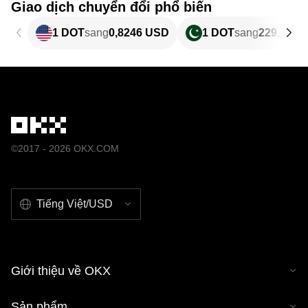
Giao dịch chuyển đổi phổ biến
1 DOT
sang
0,8246 USD
1 DOT
sang
229,02 P
©2017 - 2026 OKX.COM
Tiếng Việt/USD
Giới thiệu về OKX
Sản phẩm