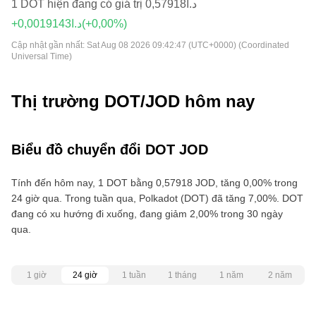
1 DOT hiện đang có giá trị د.ا0,57918
+د.ا0,0019143
(+0,00%)
Cập nhật gần nhất:
Sat Aug 08 2026 09:42:47 (UTC+0000) (Coordinated
Universal Time)
Thị trường DOT/JOD hôm nay
Biểu đồ chuyển đổi DOT JOD
Tính đến hôm nay, 1 DOT bằng 0,57918 JOD, tăng 0,00% trong
24 giờ qua. Trong tuần qua, Polkadot (DOT) đã tăng 7,00%. DOT
đang có xu hướng đi xuống, đang giảm 2,00% trong 30 ngày
qua.
1 giờ
24 giờ
1 tuần
1 tháng
1 năm
2 năm