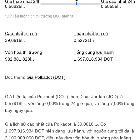
Giá thấp nhất 24h
Giá cao nhất 24h
د.ا0,58656
د.ا0,56826
*Dữ liệu thông tin thị trường
DOT
hiện tại.
Cao nhất lịch sử
Thấp nhất lịch sử
د.ا0,52721
د.ا39,0616
Vốn hóa thị trường
Tổng cung lưu hành
د.ا982.881.828
1.697.016.934 DOT
Đọc thêm:
Giá
Polkadot
(
DOT
)
Giá hiện tại của
Polkadot
(
DOT
) theo
Dinar Jordan
(
JOD
) là
د.ا0,57918
, với
tăng
0,00%
trong 24 giờ qua, và
tăng
7,00%
trong
bảy ngày qua.
Giá lịch sử cao nhất của
Polkadot
là
د.ا39,0616
. Có
1.697.016.934 DOT
hiện đang lưu hành, với nguồn cung tối đa là
2.100.000.000 DOT
, điều này đưa vốn hóa thị trường pha loãng