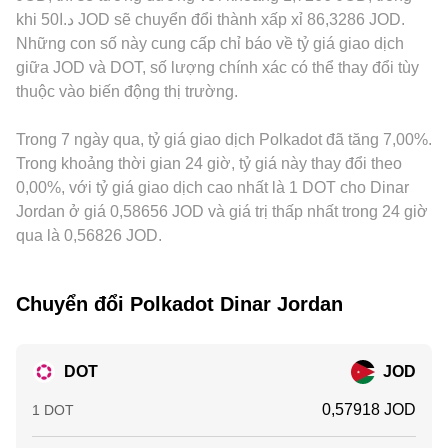
phái sinh cũng làm conversion rate DOT/JOD dao động
giá, từ đó hình thành conversion rate DOT/JOD mà bạn thấy
khung pháp lý — chẳng hạn hạn chế với sản phẩm staking,
khi د.ا50 JOD sẽ chuyển đổi thành xấp xỉ 86,3286 JOD.
trong ngắn hạn.
trên nền tảng.
yêu cầu tuân thủ khi niêm yết DOT, hay chi phí nạp/rút JOD
Những con số này cung cấp chỉ báo về tỷ giá giao dịch
— cũng tạo ra premium địa phương. Hoạt động arbitrage
giữa JOD và DOT, số lượng chính xác có thể thay đổi tùy
giữa các sàn giúp thu hẹp khoảng cách, nhưng không thể
thuộc vào biến động thị trường.
triệt tiêu hoàn toàn do phí giao dịch, thời gian chuyển coin,
giới hạn thanh khoản và rủi ro thị trường, nên conversion
Trong 7 ngày qua, tỷ giá giao dịch Polkadot đã tăng 7,00%.
rate DOT/JOD vẫn có thể dao động nhẹ giữa các nền tảng.
Trong khoảng thời gian 24 giờ, tỷ giá này thay đổi theo
0,00%, với tỷ giá giao dịch cao nhất là 1 DOT cho Dinar
Jordan ở giá 0,58656 JOD và giá trị thấp nhất trong 24 giờ
qua là 0,56826 JOD.
Chuyển đổi Polkadot Dinar Jordan
DOT
JOD
0,57918 JOD
1 DOT