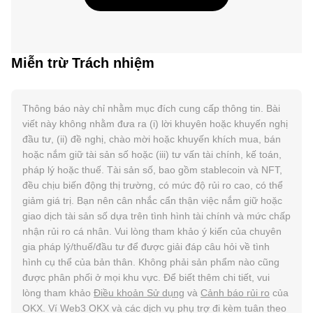
Miễn trừ Trách nhiệm
Thông báo này chỉ nhằm mục đích cung cấp thông tin. Bài
viết này không nhằm đưa ra (i) lời khuyên hoặc khuyến nghị
đầu tư, (ii) đề nghị, chào mời hoặc khuyến khích mua, bán
hoặc nắm giữ tài sản số hoặc (iii) tư vấn tài chính, kế toán,
pháp lý hoặc thuế. Tài sản số, bao gồm stablecoin và NFT,
đều chịu biến động thị trường, có mức độ rủi ro cao, có thể
giảm giá trị. Bạn nên cân nhắc cẩn thận việc nắm giữ hoặc
giao dịch tài sản số dựa trên tình hình tài chính và mức chấp
nhận rủi ro cá nhân. Vui lòng tham khảo ý kiến của chuyên
gia pháp lý/thuế/đầu tư để được giải đáp câu hỏi về tình
hình cụ thể của bản thân. Không phải sản phẩm nào cũng
được phân phối ở mọi khu vực. Để biết thêm chi tiết, vui
lòng tham khảo
Điều khoản Sử dụng
và
Cảnh báo rủi ro
của
OKX. Ví Web3 OKX và các dịch vụ phụ trợ đi kèm tuân theo