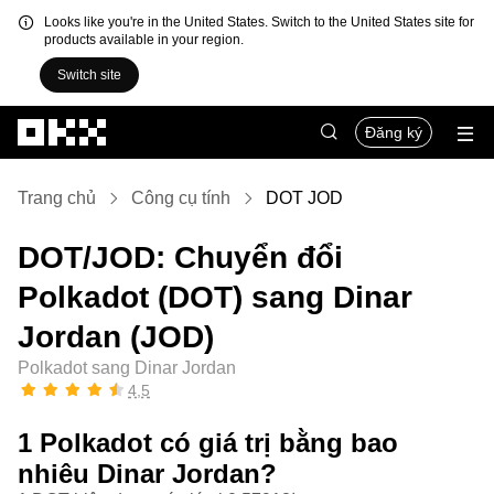
Looks like you're in the United States. Switch to the United States site for
products available in your region.
Switch site
Chuyển đến nội dung chính
Đăng ký
Trang chủ
Công cụ tính
DOT JOD
DOT/JOD: Chuyển đổi
Polkadot (DOT) sang Dinar
Jordan (JOD)
Polkadot sang Dinar Jordan
4,5
1 Polkadot có giá trị bằng bao
nhiêu Dinar Jordan?