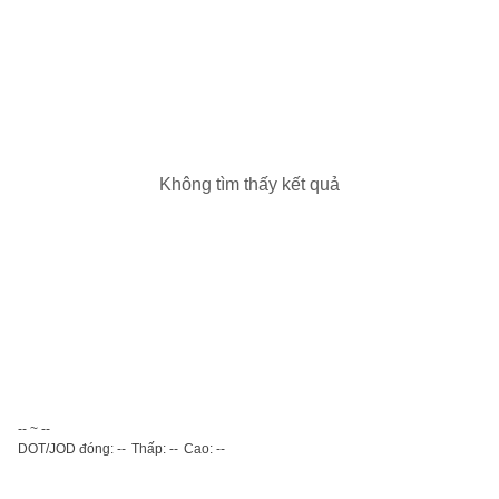
Không tìm thấy kết quả
-- ~ --
DOT/JOD đóng: --
Thấp: --
Cao: --