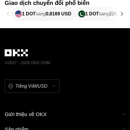
Giao dịch chuyển đổi phổ biến
1 DOT
sang
0,8169 USD
1 DOT
sang
226,99 P
©2017 - 2026 OKX.COM
Tiếng Việt/USD
Giới thiệu về OKX
Sản phẩm