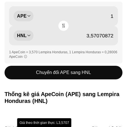
APE
HNL
1 ApeCoin = 3,570 Lempira Honduras, 1 Lempira Honduras = 0,28006
ApeCoin
Chuyển đổi APE sang HNL
Thống kê giá ApeCoin (APE) sang Lempira
Honduras (HNL)
Giá theo thời gian thực: L3,5707