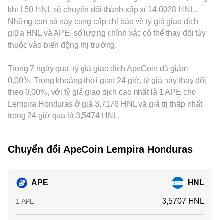
quyền chọn APE kém sâu hơn các blue-chip), dòng chảy ví
trên nhiều nền tảng thường được dẫn xuất qua cặp
premium/discount cục bộ; thêm vào đó, hạ tầng nạp/rút đối
khi L50 HNL sẽ chuyển đổi thành xấp xỉ 14,0028 HNL.
lớn từ các địa chỉ liên quan đến phân phối token/đợt mở
APE/USDT và quy đổi sang HNL, vì vậy mọi sai lệch hoặc
với HNL không đồng đều giữa các nền tảng cũng góp phần
Những con số này cung cấp chỉ báo về tỷ giá giao dịch
khóa, cùng với biến động thanh khoản trên DEX và CEX,
phí chênh trên các bước trung gian cũng có thể phản ánh
tạo khác biệt về báo giá. Trên nhiều sàn, APE chủ yếu giao
giữa HNL và APE, số lượng chính xác có thể thay đổi tùy
thường tạo thêm dao động ngắn hạn cho conversion rate.
vào conversion rate cuối cùng.
dịch qua USDT trước khi quy ra HNL; do đó, basis của
thuộc vào biến động thị trường.
USDT so với các tiền pháp định có thể lan truyền vào mức
APE/HNL được hiển thị. Hoạt động arbitrage giữa các sàn
Trong 7 ngày qua, tỷ giá giao dịch ApeCoin đã giảm
giúp thu hẹp chênh lệch qua thời gian bằng cách mua nơi rẻ
và bán nơi đắt, nhưng vẫn không thể triệt tiêu hoàn toàn mọi
0,00%. Trong khoảng thời gian 24 giờ, tỷ giá này thay đổi
khác biệt do chi phí giao dịch, thời gian chuyển tài sản, rủi ro
theo 0,00%, với tỷ giá giao dịch cao nhất là 1 APE cho
thị trường và giới hạn thanh khoản.
Lempira Honduras ở giá 3,7176 HNL và giá trị thấp nhất
trong 24 giờ qua là 3,5474 HNL.
Chuyển đổi ApeCoin Lempira Honduras
APE
HNL
3,5707 HNL
1 APE