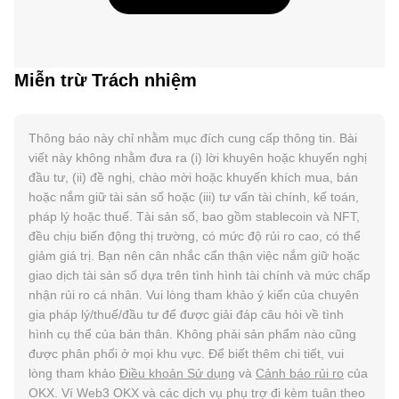
Miễn trừ Trách nhiệm
Thông báo này chỉ nhằm mục đích cung cấp thông tin. Bài
viết này không nhằm đưa ra (i) lời khuyên hoặc khuyến nghị
đầu tư, (ii) đề nghị, chào mời hoặc khuyến khích mua, bán
hoặc nắm giữ tài sản số hoặc (iii) tư vấn tài chính, kế toán,
pháp lý hoặc thuế. Tài sản số, bao gồm stablecoin và NFT,
đều chịu biến động thị trường, có mức độ rủi ro cao, có thể
giảm giá trị. Bạn nên cân nhắc cẩn thận việc nắm giữ hoặc
giao dịch tài sản số dựa trên tình hình tài chính và mức chấp
nhận rủi ro cá nhân. Vui lòng tham khảo ý kiến của chuyên
gia pháp lý/thuế/đầu tư để được giải đáp câu hỏi về tình
hình cụ thể của bản thân. Không phải sản phẩm nào cũng
được phân phối ở mọi khu vực. Để biết thêm chi tiết, vui
lòng tham khảo
Điều khoản Sử dụng
và
Cảnh báo rủi ro
của
OKX. Ví Web3 OKX và các dịch vụ phụ trợ đi kèm tuân theo