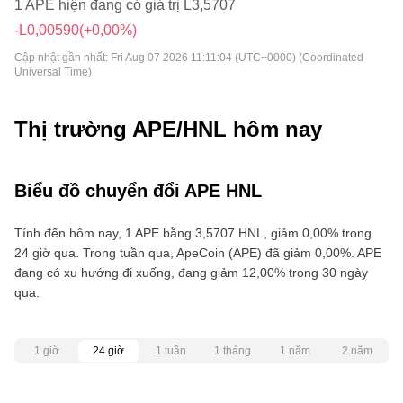
1 APE hiện đang có giá trị L3,5707
-L0,00590
(+0,00%)
Cập nhật gần nhất:
Fri Aug 07 2026 11:11:04 (UTC+0000) (Coordinated
Universal Time)
Thị trường APE/HNL hôm nay
Biểu đồ chuyển đổi APE HNL
Tính đến hôm nay, 1 APE bằng 3,5707 HNL, giảm 0,00% trong
24 giờ qua. Trong tuần qua, ApeCoin (APE) đã giảm 0,00%. APE
đang có xu hướng đi xuống, đang giảm 12,00% trong 30 ngày
qua.
1 giờ
24 giờ
1 tuần
1 tháng
1 năm
2 năm