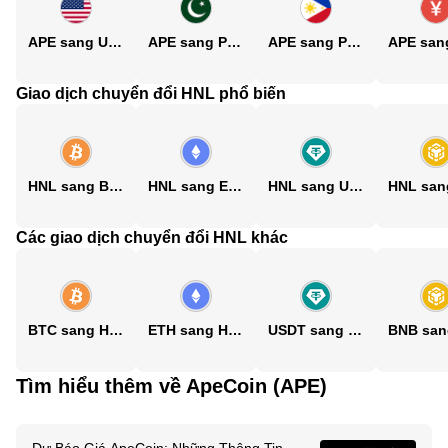
APE sang USD
APE sang PKR
APE sang PHP
Giao dịch chuyển đổi HNL phổ biến
HNL sang BTC
HNL sang ETH
HNL sang USDT
Các giao dịch chuyển đổi HNL khác
BTC sang HNL
ETH sang HNL
USDT sang HNL
Tìm hiểu thêm về ApeCoin (APE)