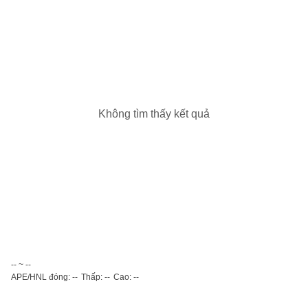
Không tìm thấy kết quả
-- ~ --
APE/HNL đóng: --
Thấp: --
Cao: --