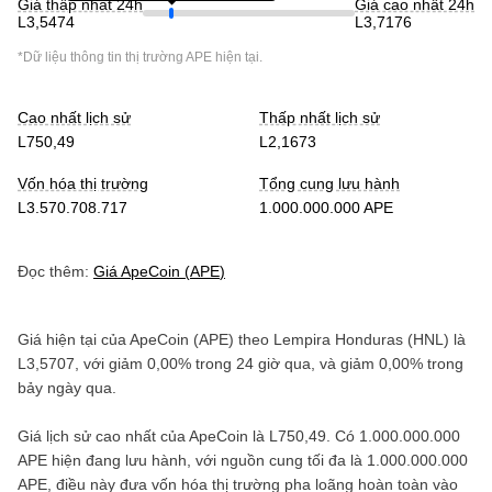
Giá thấp nhất 24h
Giá cao nhất 24h
L3,5474
L3,7176
*Dữ liệu thông tin thị trường
APE
hiện tại.
Cao nhất lịch sử
Thấp nhất lịch sử
L750,49
L2,1673
Vốn hóa thị trường
Tổng cung lưu hành
L3.570.708.717
1.000.000.000 APE
Đọc thêm:
Giá
ApeCoin
(
APE
)
Giá hiện tại của
ApeCoin
(
APE
) theo
Lempira Honduras
(
HNL
) là
L3,5707
, với
giảm
0,00%
trong 24 giờ qua, và
giảm
0,00%
trong
bảy ngày qua.
Giá lịch sử cao nhất của
ApeCoin
là
L750,49
. Có
1.000.000.000
APE
hiện đang lưu hành, với nguồn cung tối đa là
1.000.000.000
APE
, điều này đưa vốn hóa thị trường pha loãng hoàn toàn vào