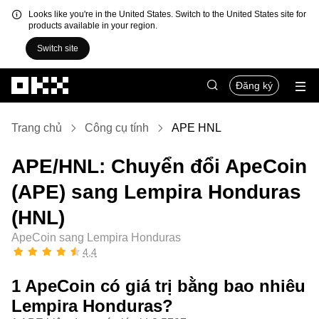
Looks like you're in the United States. Switch to the United States site for
products available in your region.
Switch site
Chuyển đến nội dung chính
Đăng ký
Trang chủ
Công cụ tính
APE HNL
APE/HNL: Chuyển đổi ApeCoin
(APE) sang Lempira Honduras
(HNL)
ApeCoin sang Lempira Honduras
4,4
1 ApeCoin có giá trị bằng bao nhiêu
Lempira Honduras?