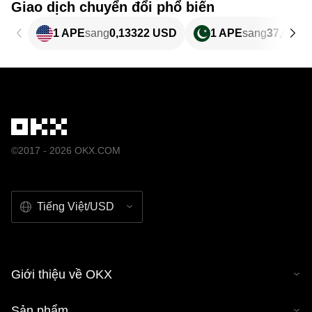
Giao dịch chuyển đổi phổ biến
1 APE
sang
0,13322 USD
1 APE
sang
37,04 P
©2017 - 2026 OKX.COM
Tiếng Việt/USD
Giới thiệu về OKX
Sản phẩm