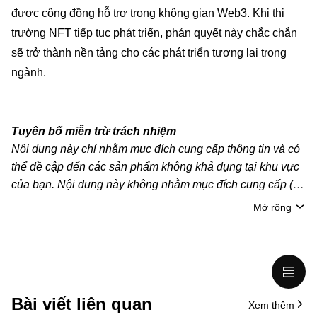
được cộng đồng hỗ trợ trong không gian Web3. Khi thị
trường NFT tiếp tục phát triển, phán quyết này chắc chắn
sẽ trở thành nền tảng cho các phát triển tương lai trong
ngành.
Tuyên bố miễn trừ trách nhiệm
Nội dung này chỉ nhằm mục đích cung cấp thông tin và có
thể đề cập đến các sản phẩm không khả dụng tại khu vực
của bạn. Nội dung này không nhằm mục đích cung cấp (i)
lời khuyên hoặc khuyến nghị đầu tư; (ii) đề nghị hoặc chào
Mở rộng
mời mua, bán hoặc nắm giữ crypto/tài sản kỹ thuật số;
hoặc (iii) tư vấn tài chính, kế toán, pháp lý hoặc thuế. Tài
sản kỹ thuật số/crypto, bao gồm cả stablecoin, có mức độ
rủi ro cao và có thể biến động mạnh. Bạn nên cân nhắc kỹ
xem việc giao dịch hoặc nắm giữ crypto/tài sản kỹ thuật số
Bài viết liên quan
Xem thêm
có phù hợp với bạn hay không, dựa trên tình hình tài chính