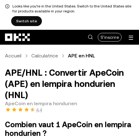
Looks like you're in the United States. Switch to the United States site
for products available in your region.
Switch site
Aller au contenu principal
S'inscrire
Accueil
Calculatrice
APE en HNL
APE/HNL : Convertir ApeCoin
(APE) en lempira hondurien
(HNL)
ApeCoin en lempira hondurien
4,4
Combien vaut 1 ApeCoin en lempira
hondurien ?