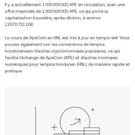
Il y a actuellement
1 000 000 000 APE
en circulation, avec une
offre maximale de
1 000 000 000 APE
, ce qui porte la
capitalisation boursière, après dilution, à environ
L3 570 721 106
.
Le cours de
ApeCoin
en
HNL
est mis à jour en temps réel. Vous
pouvez également voir les conversions de
lempira
hondurien
vers d'autres cryptomonnaies populaires, ce qui
facilite l'échange de
ApeCoin
(
APE
) et d'autres monnaies
numériques pour
lempira hondurien
(
HNL
) de manière rapide et
pratique.