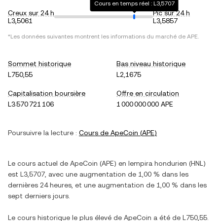
Cours en temps réel : L3,5707
Creux sur 24 h
Pic sur 24 h
L3,5061
L3,5857
*Les données suivantes montrent les informations du marché de
APE
.
Sommet historique
Bas niveau historique
L750,55
L2,1675
Capitalisation boursière
Offre en circulation
L3 570 721 106
1 000 000 000 APE
Poursuivre la lecture :
Cours de
ApeCoin
(
APE
)
Le cours actuel de
ApeCoin
(
APE
) en
lempira hondurien
(
HNL
)
est
L3,5707
, avec
une augmentation
de
1,00 %
dans les
dernières 24 heures, et
une augmentation
de
1,00 %
dans les
sept derniers jours.
Le cours historique le plus élevé de
ApeCoin
a été de
L750,55
.