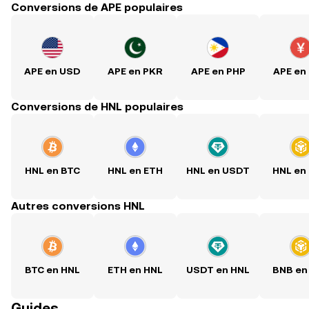
Conversions de APE populaires
APE en USD
APE en PKR
APE en PHP
APE en
Conversions de HNL populaires
HNL en BTC
HNL en ETH
HNL en USDT
HNL en
Autres conversions HNL
BTC en HNL
ETH en HNL
USDT en HNL
BNB en
Guides