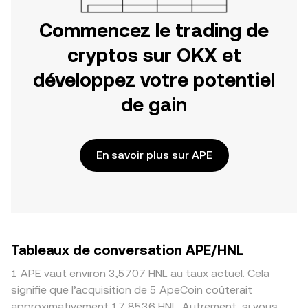
Commencez le trading de
cryptos sur OKX et
développez votre potentiel
de gain
En savoir plus sur APE
Tableaux de conversation APE/HNL
1 APE vaut environ 3,5707 HNL au taux actuel. Cela
signifie que l’acquisition de 5 ApeCoin coûterait
approximativement 17,8536 HNL. Autrement, si vous