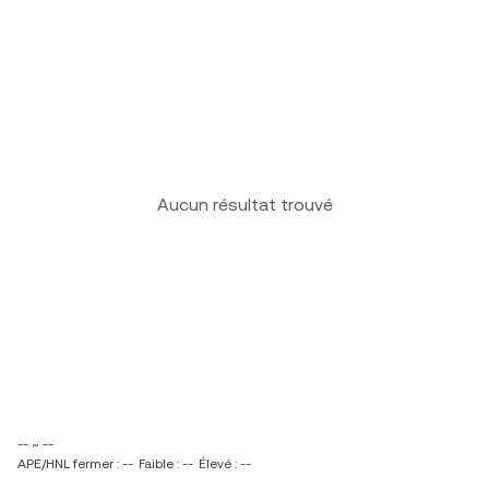
Aucun résultat trouvé
-- ~ --
APE/HNL fermer : --
Faible : --
Élevé : --