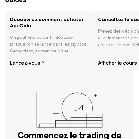
Découvrez comment acheter
Consultez le co
ApeCoin
Prenez des décision
On peut vite se sentir dépassé
à un instantané de
lorsque l’on se lance dans les cryptos.
cours en temps rée
Cependant, apprendre où et
sentiment de la co
comment acheter des cryptos est
actualités et bien p
Lancez-vous
Afficher le cours
plus simple que vous ne l’imaginez.
Commencez votre aventure sur
l'application mobile OKX ou
directement ici, sur le site web.
Commencez le trading de