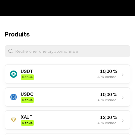
Dual Investment
On-chain Earn
Produits
Rechercher une cryptomonnaie
USDT
10,00 %
APR estimé
Bonus
USDC
10,00 %
APR estimé
Bonus
XAUT
13,00 %
APR estimé
Bonus