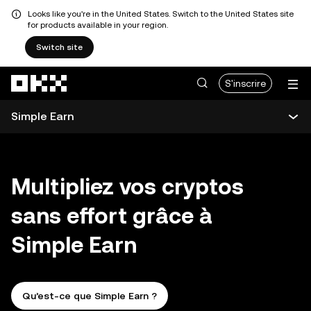
Looks like you're in the United States. Switch to the United States site
for products available in your region.
Switch site
Aller au contenu principal
S'inscrire
Simple Earn
Vue d’ensemble de Earn
Multipliez vos cryptos
Simple Earn
sans effort grâce à
Récompenses stables
Simple Earn
BTC Yield+
Flash Earn
Qu’est-ce que Simple Earn ?