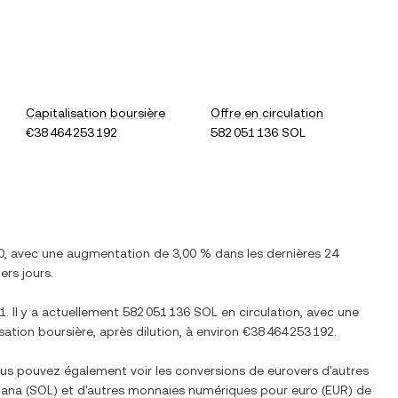
Capitalisation boursière
Offre en circulation
€38 464 253 192
582 051 136 SOL
0
, avec
une augmentation
de
3,00 %
dans les dernières 24
ers jours.
1
. Il y a actuellement
582 051 136 SOL
en circulation, avec une
isation boursière, après dilution, à environ
€38 464 253 192
.
Vous pouvez également voir les conversions de
euro
vers d'autres
lana
(
SOL
) et d'autres monnaies numériques pour
euro
(
EUR
) de