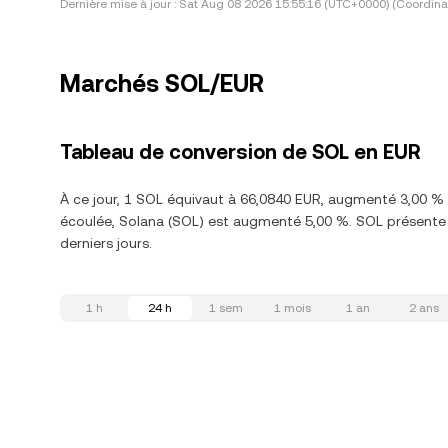
Dernière mise à jour :
Sat Aug 08 2026 15:55:16 (UTC+0000) (Coordina
Marchés SOL/EUR
Tableau de conversion de SOL en EUR
À ce jour, 1 SOL équivaut à 66,0840 EUR, augmenté 3,00 % 
écoulée, Solana (SOL) est augmenté 5,00 %. SOL présente 
derniers jours.
1 h
24 h
1 sem
1 mois
1 an
2 ans