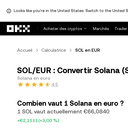
Looks like you're in the United States. Switch to the United S
Aller au contenu principal
Acheter des cryptos
Marchés
Trader
Accueil
Calculatrice
SOL en EUR
SOL/EUR : Convertir Solana (
Solana en euro
4,5
Combien vaut 1 Solana en euro ?
1 SOL vaut actuellement €66,0840
+€2,1111
(+3,00 %)