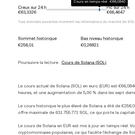
Cours en temps réel : €66,0840
Creux sur 24 h
Pic sur 24 h
€63,3326
€66,4647
*Les données suivantes montrent les informations du marché de
SOL
.
Sommet historique
Bas niveau historique
€256,01
€0,26821
Poursuivre la lecture :
Cours de
Solana
(
SOL
)
Le cours actuel de
Solana
(
SOL
) en
euro
(
EUR
) est
€66,084
heures, et
une augmentation
de
5,00 %
dans les sept derni
Le cours historique le plus élevé de
Solana
a été de
€256,0
offre maximale de
631 755 771 SOL
, ce qui porte la capital
Le cours de
Solana
en
EUR
est mis à jour en temps réel. 
cryptomonnaies populaires, ce qui facilite l'échange de
So