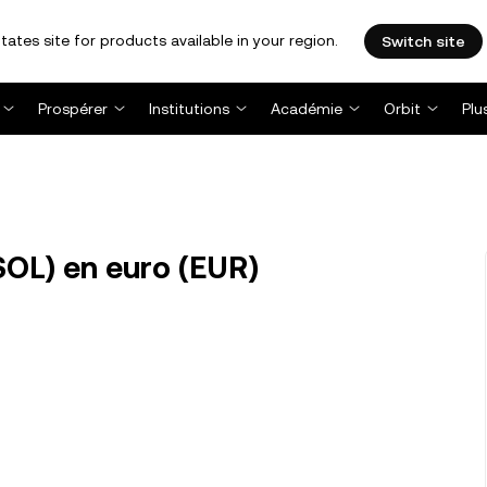
tates site for products available in your region.
Switch site
Prospérer
Institutions
Académie
Orbit
Plu
SOL) en euro (EUR)