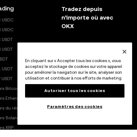
ading
Tradez depuis
n’importe où avec
C USDC
OKX
H USDC
C USDT
H USDT
S’inscrire
USDT
En cliquant sur « Accepter tous les cookies », vous
acceptez le stockage de cookies sur votre appareil
L USDT
pour améliorer la navigation sur le site, analyser son
utilisation et contribuer à nos efforts de marketing.
 USDT
rs Bitcoin
Autoriser tous les cookies
rs Ethereum
Paramètres des cookies
rs du réseau Pi
Scannez pour télécharger
l’application OKX
rs Solana
rs XRP