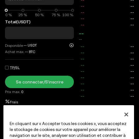
0 %
0 %
25 %
50 %
75 %
100 %
Total
(USDT)
--
--
--
USDT
Disponible
Achat max.
--
BTC
TP/SL
Se connecter/S’inscrire
Prix max.
0
Frais
Ordres ouverts
Historique des ordres
Positions ouvertes
En cliquant sur « Accepter tous les cookies », vous acceptez
le stockage de cookies sur votre appareil pour améliorer la
navigation sur le site, analyser son utilisation et contribuer à