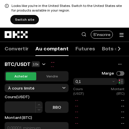
Looks like you're in the United States. Switch to the United States site
for products available in your region.
Switch site
Aller au contenu principal
S'inscrire
Convertir
Au comptant
Futures
Bots et co
--
BTC/USDT
10x
--
Marge
Acheter
Vendre
0,1
À cours limité
Cours
Montant
(USDT)
(BTC)
Cours
(USDT)
Cours
BBO
Montant
(BTC)