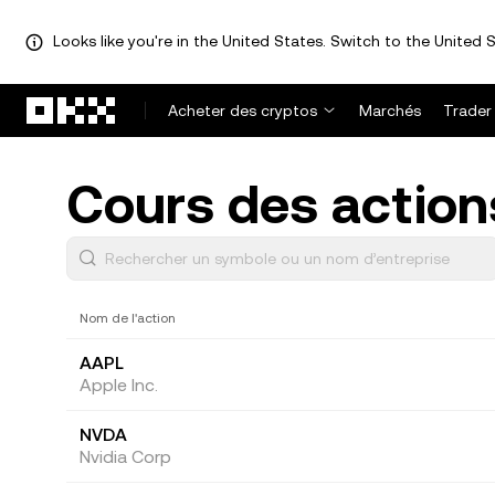
Looks like you're in the United States. Switch to the United S
Aller au contenu principal
Acheter des cryptos
Marchés
Trader
Cours des action
Nom de l'action
AAPL
Apple Inc.
NVDA
Nvidia Corp