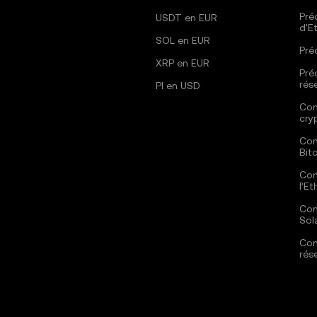
Pré
USDT en EUR
d'E
SOL en EUR
Pré
XRP en EUR
Pré
rés
PI en USD
Com
cry
Com
Bit
Com
l’E
Com
Sol
Com
rés