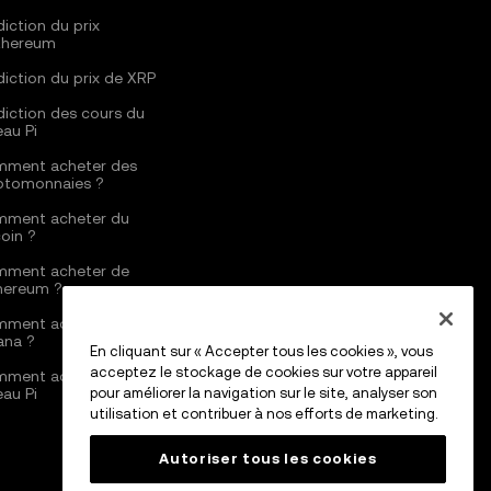
diction du prix
thereum
diction du prix de XRP
diction des cours du
eau Pi
ment acheter des
ptomonnaies ?
ment acheter du
coin ?
ment acheter de
thereum ?
ment acheter du
ana ?
En cliquant sur « Accepter tous les cookies », vous
acceptez le stockage de cookies sur votre appareil
ment acheter du
eau Pi
pour améliorer la navigation sur le site, analyser son
utilisation et contribuer à nos efforts de marketing.
Autoriser tous les cookies