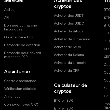
Services
Acheter des
Tr
cryptos
Affiliés
BT
Acheter des USDT
API
ET
Acheter des USDC
Données du marché
BT
historiques
Acheter du Bitcoin
ET
Grille tarifaire CEX
Acheter de l’Ethereum
PI 
Demande de cotation
Acheter de l’ADA
SO
Demande pour devenir
Acheter du Solana
marchand P2P
XRP
Acheter du Litecoin
Cou
Assistance
Acheter du XRP
Cou
Cou
Centre d'assistance
Calculateur de
Cou
Vérification officielle
cryptos
Cou
Annonces
BTC en EUR
Pré
Connexion avec OKX
Bit
ETH en EUR