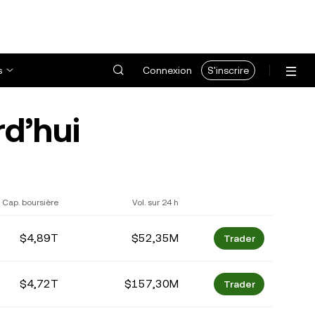
s
Connexion
S'inscrire
d’hui
Cap. boursière
Vol. sur 24 h
$4,89T
$52,35M
Trader
$4,72T
$157,30M
Trader