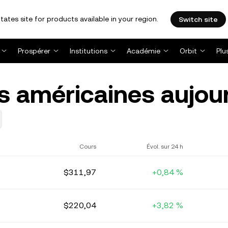
tates site for products available in your region.
Switch site
Prospérer
Institutions
Académie
Orbit
Plu
s américaines aujour
Cours
Évol. sur 24 h
$311,97
+0,84 %
$220,04
+3,82 %