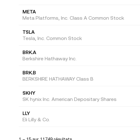
META
Meta Platforms, Inc. Class A Common Stock
TSLA
Tesla, Inc. Common Stock
BRK.A
Berkshire Hathaway Inc.
BRK.B
BERKSHIRE HATHAWAY Class B
SKHY
SK hynix Inc. American Depositary Shares
LLY
Eli Lilly & Co.
1 – 15 sur 11749 résultats