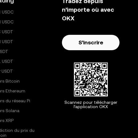
ading
Tradez depuis
n’importe où avec
C USDC
OKX
H USDC
C USDT
H USDT
S’inscrire
USDT
L USDT
 USDT
rs Bitcoin
rs Ethereum
rs du réseau Pi
Scannez pour télécharger
l’application OKX
rs Solana
rs XRP
diction du prix du
coin