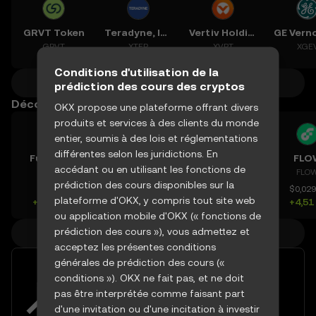
GRVT Token
Teradyne, Inc.
Vertiv Holdings, LLC
GRVT
XTER
XVRT
XGE
Conditions d'utilisation de la
Plus de prédictions de crypto
prédiction des cours des cryptos
Découvrez d'autres cours
OKX propose une plateforme offrant divers
produits et services à des clients du monde
entier, soumis à des lois et réglementations
différentes selon les juridictions. En
Fusionist
Acurast
BIO
FLO
accédant ou en utilisant les fonctions de
ACE
ACU
BIO
FLO
prédiction des cours disponibles sur la
$0,1392
$0,08326
$0,02466
$0,02
plateforme d'OKX, y compris tout site web
+22,33 %
+3,04 %
-2,51 %
+4,51
ou application mobile d'OKX (« fonctions de
prédiction des cours »), vous admettez et
Plus de cours de crypto
acceptez les présentes conditions
générales de prédiction des cours («
Tirer parti de la volatilité du
conditions »). OKX ne fait pas, et ne doit
marché grâce à des outils de
pas être interprétée comme faisant part
trading avancés
d'une invitation ou d'une incitation à investir