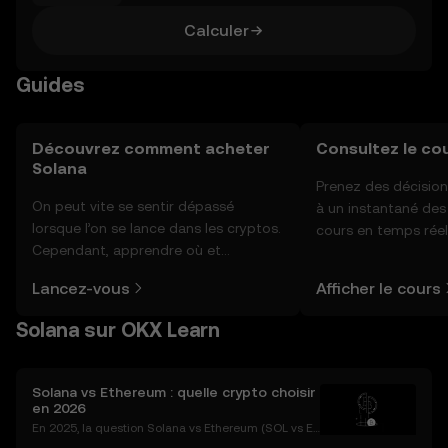
Calculer
Guides
Découvrez comment acheter
Consultez le co
Solana
Prenez des décision
On peut vite se sentir dépassé
à un instantané de
lorsque l’on se lance dans les cryptos.
cours en temps réel
Cependant, apprendre où et
sentiment de la co
comment acheter des cryptos est
actualités et bien p
Lancez-vous
Afficher le cours
plus simple que vous ne l’imaginez.
Commencez votre aventure sur
Solana sur OKX Learn
l'application mobile OKX ou
directement ici, sur le site web.
Solana vs Ethereum : quelle crypto choisir
en 2026
En 2025, la question Solana vs Ethereum (SOL vs ET
H) s’impose comme l’un des débats majeurs de l’uni