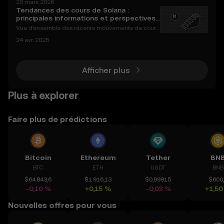
23 mars 2026
vers crypto. Ethereum demeure la référence incont
Tendances des cours de Solana :
ournable pour la finance décentralisée (DeFi), les
principales informations et perspectives
du marché
Vue d’ensemble des récents mouvements de cours
de Solana Solana (SOL) a connu d’importantes fluct
24 avr. 2025
uations de cours lors des dernières semaines, reflét
ant les tendances générales du marché et les déve
lo
Afficher plus
Plus à explorer
Faire plus de prédictions
Bitcoin
Ethereum
Tether
BN
BTC
ETH
USDT
BNB
$64 843,6
$1 916,13
$0,99915
$600
-0,10 %
+0,15 %
-0,03 %
+1,50
Nouvelles offres pour vous