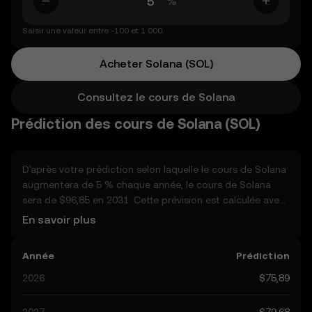
%
Saisir une valeur entre -100 et 1 000.
Acheter Solana (SOL)
Consultez le cours de Solana
Prédiction des cours de Solana (SOL)
D'après votre prédiction selon laquelle le cours de Solana
augmentera de 5 % chaque année, le cours de Solana
sera de $96,85 en 2031. Cette prévision est calculée avec
capitalisation annuelle Compte tenu du fait que le cours
En savoir plus
de Solana devrait rester sur une tendance haussière, et
atteindra potentiellement $79,68 d'ici la fin de l'année,
Année
Prédiction
nous allons examiner d'autres facteurs du monde réel
susceptibles d'affecter ses performances. Actuellement,
2026
$75,89
les prédictions de la communauté pour Solana varient de
$75,89 à $398,67, avec un pic à $398,67. Ces prévisions