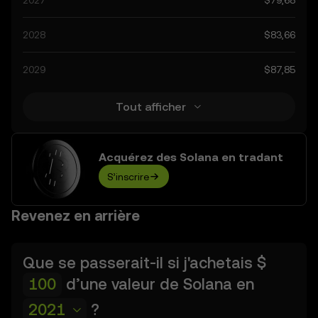
2027
$79,68
peuvent être attribuées à l'évolution du paysage
réglementaire mondial entourant les cryptos, ainsi qu'aux
2028
$83,66
progrès technologiques dans ce domaine. Rester informé
des prédictions de Solana peut vous aider à prendre des
2029
$87,85
décisions calculées, mais n'oubliez pas que les résultats
des prédictions sont spéculatifs et ne doivent pas être
considérés comme des conseils financiers.
Tout afficher
Acquérez des Solana en tradant
S’inscrire
Revenez en arrière
Que se passerait-il si j'achetais
$
d’une valeur de
Solana
en
2021
?