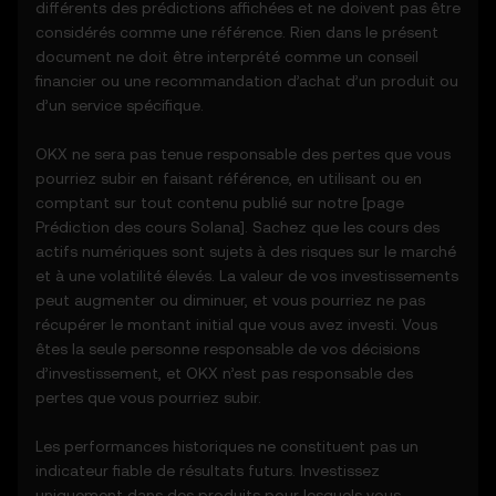
différents des prédictions affichées et ne doivent pas être
de l'évolution des cours.
considérés comme une référence. Rien dans le présent
- Des notifications ou des annonces
document ne doit être interprété comme un conseil
concernant des activités de marché
financier ou une recommandation d’achat d’un produit ou
inhabituelles.
d’un service spécifique.
3.3 Ces fonctions de prévision des cours ne
constituent pas un conseil financier ou
OKX ne sera pas tenue responsable des pertes que vous
d'investissement et ne doivent pas être
pourriez subir en faisant référence, en utilisant ou en
utilisées pour prendre des décisions en
comptant sur tout contenu publié sur notre [page
matière d'investissement ou de produits.
Prédiction des cours
Solana
]. Sachez que les cours des
actifs numériques sont sujets à des risques sur le marché
4. Vos obligations
et à une volatilité élevés. La valeur de vos investissements
4.1 Vous vous engagez à :
peut augmenter ou diminuer, et vous pourriez ne pas
- Respecter l'ensemble des conditions et
récupérer le montant initial que vous avez investi. Vous
des mises à jour.
êtes la seule personne responsable de vos décisions
- Vous abstenir de copier ou d'exploiter les
d’investissement, et OKX n’est pas responsable des
fonctions de prédiction des cours sans
pertes que vous pourriez subir.
accord écrit préalable.
- Faire preuve de diligence raisonnable et
Les performances historiques ne constituent pas un
rester informé de toutes les annonces
indicateur fiable de résultats futurs. Investissez
d'OKX ou de l'activité du marché.
uniquement dans des produits pour lesquels vous