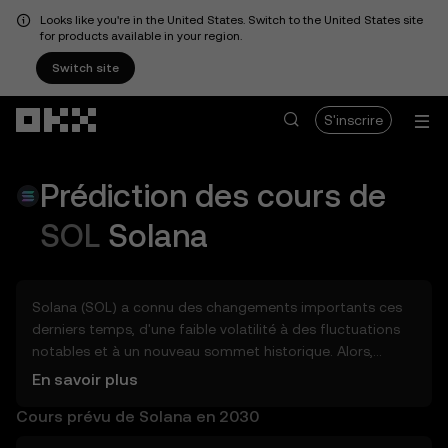
Looks like you're in the United States. Switch to the United States site
for products available in your region.
Switch site
Aller au contenu principal
S'inscrire
Prédiction des cours de
SOL
Solana
Solana (SOL) a connu des changements importants ces
derniers temps, d'une faible volatilité à des fluctuations
notables et à un nouveau sommet historique. Alors,
combien Solana (SOL) pourrait-il valoir demain, à la fin
En savoir plus
2026, en 2027, en 2028, en 2030 ou en 2040 ? Découvrez
Cours prévu de Solana en 2030
des outils qui peuvent vous aider à entrevoir le potentiel
Solana, que ce soit dans les jours, les semaines ou les