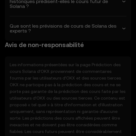
historiques prédisent-elles le cours futur de
Solana ?
2. Définitions
2.1 Sauf indication contraire, les termes
utilisés dans les présentes auront la même
Que sont les prévisions de cours de Solana des
experts ?
signification que celle définie dans les
conditions d'utilisation d'OKX. En cas de
Avis de non-responsabilité
conflit, les dispositions des présentes
conditions prévaudront.
Les informations présentées sur la page Prédiction des
3. Fonction de prédiction des cours
cours
Solana
d’OKX proviennent de commentaires
3.1 Les fonctions de prévision des cours
fournis par les utilisateurs d’OKX et des sources tierces.
sont fournies uniquement à titre
OKX ne participe pas à la prédiction des cours et ne se
d'information, « en l'état », sans aucune
porte pas garante de la prédiction des cours faite par les
garantie de quelque nature que ce soit.
utilisateurs d’OKX ou des sources tierces. Ce contenu est
3.2 Les fonctions de prévision des cours
proposé « tel quel » à titre d’information et d’illustration
peuvent inclure :
uniquement, sans représentation ni garantie d’aucune
- Des données agrégées ou dérivées de
sorte. Les prédictions des cours affichées peuvent être
sources tierces.
inexactes et ne doivent pas être considérées comme
- Des outils d'analyse à des fins
fiables. Les cours futurs peuvent être considérablement
d'information, y compris des visualisations