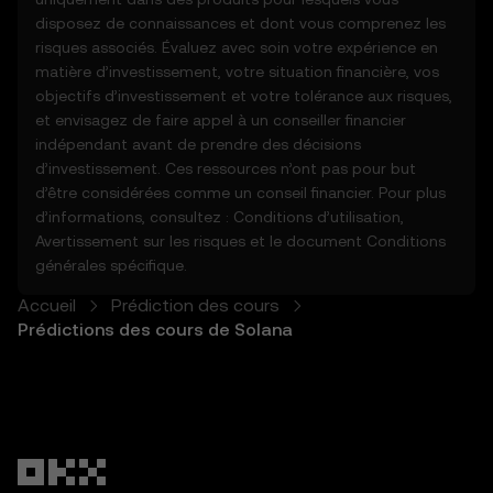
disposez de connaissances et dont vous comprenez les
5. Avis de non-responsabilité et
risques associés. Évaluez avec soin votre expérience en
exclusions
matière d’investissement, votre situation financière, vos
5.1 Les fonctions de prédiction des cours et
objectifs d’investissement et votre tolérance aux risques,
le contenu fourni :
et envisagez de faire appel à un conseiller financier
- Ne sont pas garantis comme étant exacts
indépendant avant de prendre des décisions
ou complets.
d’investissement. Ces ressources n’ont pas pour but
- Ne constituent pas des conseils en
d’être considérées comme un conseil financier. Pour plus
matière d'investissement ou de finance.
d’informations, consultez :
Conditions d’utilisation
,
- Ne constituent pas une approbation ou
Avertissement sur les risques
et le document
Conditions
une recommandation.
générales
spécifique.
5.2 Vous ne devez pas vous fier aux
fonctions de prédiction des cours pour
Accueil
Prédiction des cours
prendre des décisions en matière
Prédictions des cours de Solana
d'investissement ou de produits. OKX
décline toute responsabilité en cas de
confiance accordée aux fonctions de
prévision des cours.
5.3 Dans la mesure permise par la loi, OKX
décline toute garantie implicite, y compris
celle de la qualité marchande et de