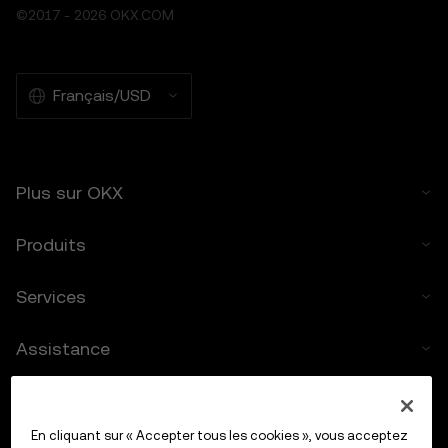
©2017 - 2026 OKX.COM
l'adéquation à un usage particulier. OKX
n'est pas responsable des erreurs,
interruptions ou autres problèmes liés aux
fonctions de prévision des cours.
Français/USD
6. Déclaration des risques
6.1 Les actifs crypto comportent un risque
élevé et peuvent entraîner des pertes
Plus sur OKX
importantes, y compris la perte totale de
leur valeur. Les actifs crypto peuvent ne pas
convenir à tous les utilisateurs.
Produits
6.2 Vous assumez volontairement ces
risques et acceptez qu'OKX ne soit pas
Services
responsable des pertes encourues.
7. Limitation des responsabilités
Assistance
7.1 Dans la mesure permise par la loi, OKX et
ses sociétés affiliées ne sont pas
Acheter des cryptos
responsables des dommages indirects,
accessoires ou consécutifs résultant de
En cliquant sur « Accepter tous les cookies », vous acceptez