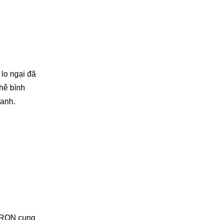
 lo ngại đã
phê bình
ranh.
 TRON cung