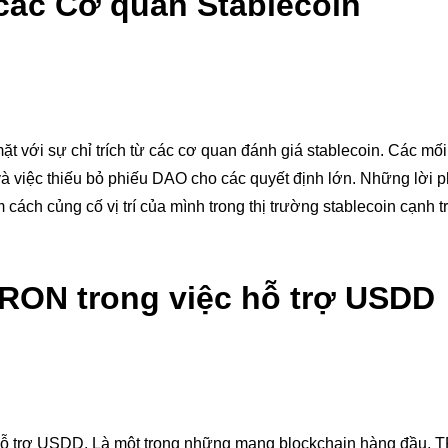
 các Cơ quan Stablecoin
t với sự chỉ trích từ các cơ quan đánh giá stablecoin. Các mối
 và việc thiếu bỏ phiếu DAO cho các quyết định lớn. Những lời 
 cách củng cố vị trí của mình trong thị trường stablecoin cạnh t
 TRON trong việc hỗ trợ USDD
c hỗ trợ USDD. Là một trong những mạng blockchain hàng đầu,