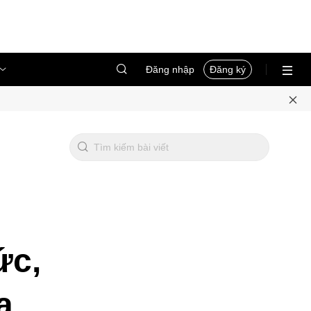
Đăng nhập
Đăng ký
ức,
a