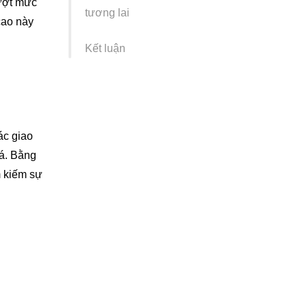
vượt mức
tương lai
cao này
Kết luận
ác giao
iá. Bằng
m kiếm sự