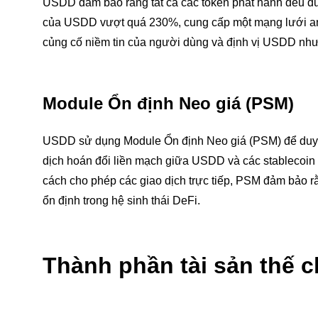
USDD đảm bảo rằng tất cả các token phát hành đều đượ
của USDD vượt quá 230%, cung cấp một mạng lưới an t
củng cố niềm tin của người dùng và định vị USDD như 
Module Ổn định Neo giá (PSM)
USDD sử dụng Module Ổn định Neo giá (PSM) để duy trì
dịch hoán đổi liền mạch giữa USDD và các stablecoin k
cách cho phép các giao dịch trực tiếp, PSM đảm bảo 
ổn định trong hệ sinh thái DeFi.
Thành phần tài sản thế c