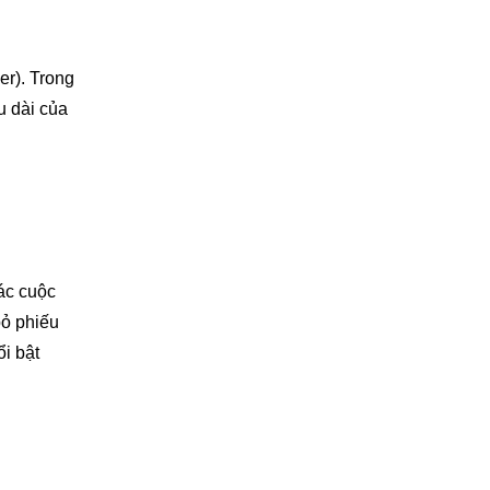
r). Trong
u dài của
các cuộc
bỏ phiếu
i bật