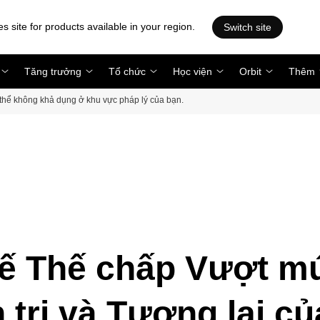
es site for products available in your region.
Switch site
Tăng trưởng
Tổ chức
Học viện
Orbit
Thêm
ó thể không khả dụng ở khu vực pháp lý của bạn.
ế Thế chấp Vượt m
trị và Tương lai củ