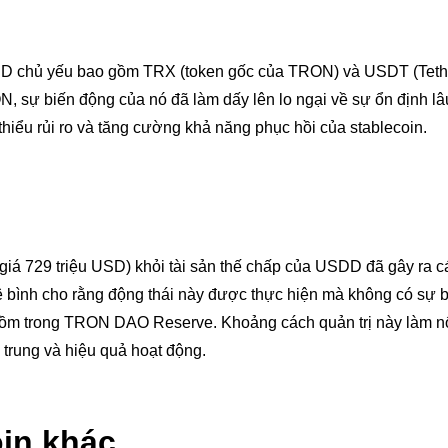
SDD chủ yếu bao gồm TRX (token gốc của TRON) và USDT (Tethe
N, sự biến động của nó đã làm dấy lên lo ngại về sự ổn định lâ
hiểu rủi ro và tăng cường khả năng phục hồi của stablecoin.
rị giá 729 triệu USD) khỏi tài sản thế chấp của USDD đã gây ra 
phê bình cho rằng động thái này được thực hiện mà không có sự 
 gồm trong TRON DAO Reserve. Khoảng cách quản trị này làm nổ
 trung và hiệu quả hoạt động.
oin khác