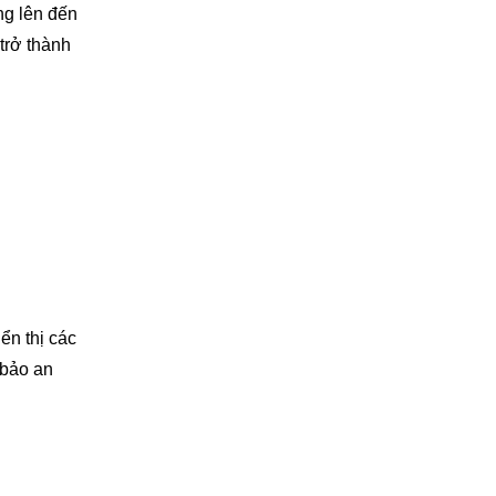
ng lên đến
trở thành
ển thị các
 bảo an