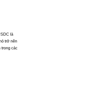
USDC là
nó trở nên
 trong các