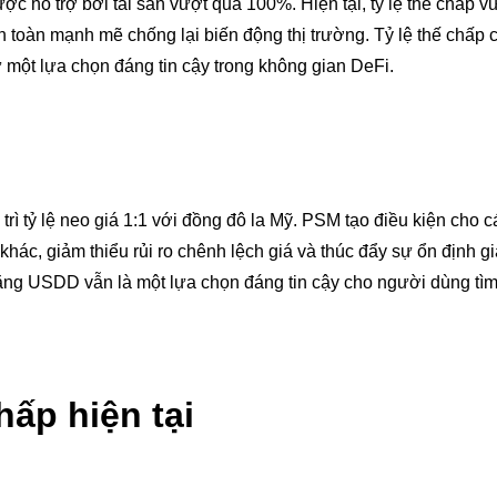
c hỗ trợ bởi tài sản vượt quá 100%. Hiện tại, tỷ lệ thế chấp 
oàn mạnh mẽ chống lại biến động thị trường. Tỷ lệ thế chấp 
một lựa chọn đáng tin cậy trong không gian DeFi.
 tỷ lệ neo giá 1:1 với đồng đô la Mỹ. PSM tạo điều kiện cho c
hác, giảm thiểu rủi ro chênh lệch giá và thúc đẩy sự ổn định g
rằng USDD vẫn là một lựa chọn đáng tin cậy cho người dùng tì
hấp hiện tại