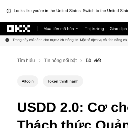
Looks like you're in the United States. Switch to the United Stat
Chuyển đến nội dung chính
Mua tiền mã hóa
Thị trường
Giao dịch
Trang này chỉ dành cho mục đích thông tin. Một số dịch vụ và tính năng c
Tìm hiểu
Tin nóng nổi bật
Bài viết
Altcoin
Token thịnh hành
USDD 2.0: Cơ ch
Thách thức Quản 