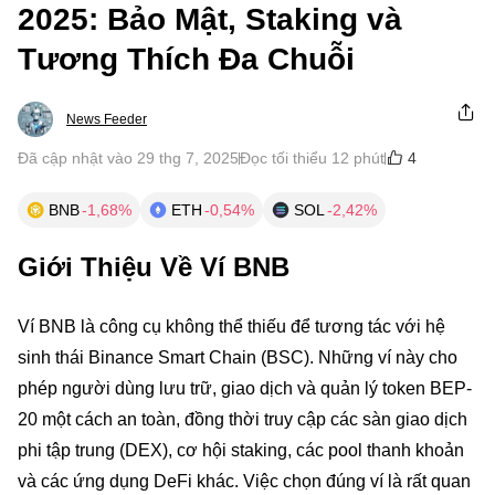
2025: Bảo Mật, Staking và
Tương Thích Đa Chuỗi
News Feeder
4
Đã cập nhật vào 29 thg 7, 2025
Đọc tối thiểu 12 phút
BNB
-1,68%
ETH
-0,54%
SOL
-2,42%
Giới Thiệu Về Ví BNB
Ví BNB là công cụ không thể thiếu để tương tác với hệ
sinh thái Binance Smart Chain (BSC). Những ví này cho
phép người dùng lưu trữ, giao dịch và quản lý token BEP-
20 một cách an toàn, đồng thời truy cập các sàn giao dịch
phi tập trung (DEX), cơ hội staking, các pool thanh khoản
và các ứng dụng DeFi khác. Việc chọn đúng ví là rất quan