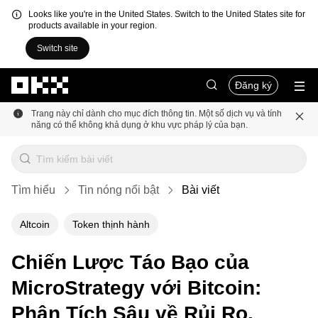
Looks like you're in the United States. Switch to the United States site for
products available in your region.
Switch site
Chuyển đến nội dung chính
Đăng ký
Trang này chỉ dành cho mục đích thông tin. Một số dịch vụ và tính
năng có thể không khả dụng ở khu vực pháp lý của bạn.
Tìm hiểu
Tin nóng nổi bật
Bài viết
Altcoin
Token thịnh hành
Chiến Lược Táo Bạo của
MicroStrategy với Bitcoin:
Phân Tích Sâu về Rủi Ro,