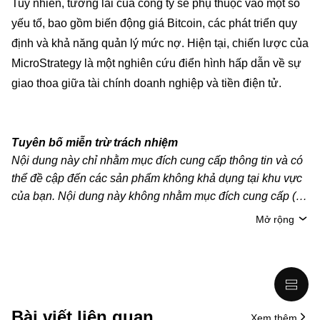
Tuy nhiên, tương lai của công ty sẽ phụ thuộc vào một số
yếu tố, bao gồm biến động giá Bitcoin, các phát triển quy
định và khả năng quản lý mức nợ. Hiện tại, chiến lược của
MicroStrategy là một nghiên cứu điển hình hấp dẫn về sự
giao thoa giữa tài chính doanh nghiệp và tiền điện tử.
Tuyên bố miễn trừ trách nhiệm
Nội dung này chỉ nhằm mục đích cung cấp thông tin và có
thể đề cập đến các sản phẩm không khả dụng tại khu vực
của bạn. Nội dung này không nhằm mục đích cung cấp (i)
lời khuyên hoặc khuyến nghị đầu tư; (ii) đề nghị hoặc chào
Mở rộng
mời mua, bán hoặc nắm giữ crypto/tài sản kỹ thuật số;
hoặc (iii) tư vấn tài chính, kế toán, pháp lý hoặc thuế. Tài
sản kỹ thuật số/crypto, bao gồm cả stablecoin, có mức độ
rủi ro cao và có thể biến động mạnh. Bạn nên cân nhắc kỹ
xem việc giao dịch hoặc nắm giữ crypto/tài sản kỹ thuật số
Bài viết liên quan
Xem thêm