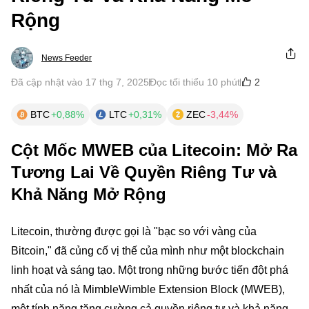
Rộng
News Feeder
2
Đã cập nhật vào 17 thg 7, 2025
Đọc tối thiểu 10 phút
BTC
+0,88%
LTC
+0,31%
ZEC
-3,44%
Cột Mốc MWEB của Litecoin: Mở Ra
Tương Lai Về Quyền Riêng Tư và
Khả Năng Mở Rộng
Litecoin, thường được gọi là "bạc so với vàng của
Bitcoin," đã củng cố vị thế của mình như một blockchain
linh hoạt và sáng tạo. Một trong những bước tiến đột phá
nhất của nó là MimbleWimble Extension Block (MWEB),
một tính năng tăng cường cả quyền riêng tư và khả năng