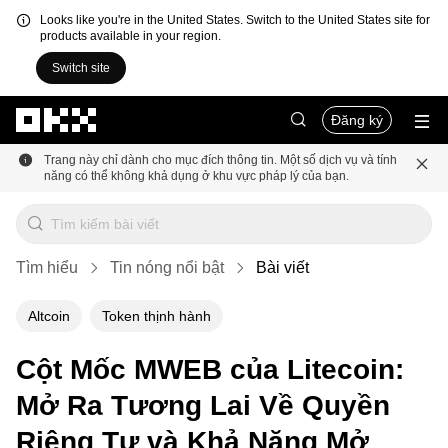
Looks like you're in the United States. Switch to the United States site for
products available in your region.
Switch site
Chuyển đến nội dung chính
Đăng ký
Trang này chỉ dành cho mục đích thông tin. Một số dịch vụ và tính
năng có thể không khả dụng ở khu vực pháp lý của bạn.
Tìm hiểu
Tin nóng nổi bật
Bài viết
Altcoin
Token thịnh hành
Cột Mốc MWEB của Litecoin:
Mở Ra Tương Lai Về Quyền
Riêng Tư và Khả Năng Mở