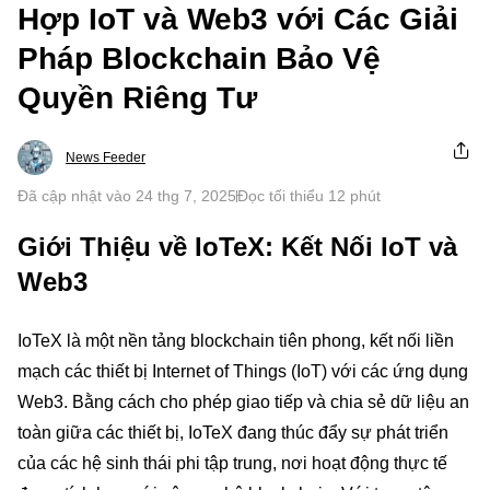
Hợp IoT và Web3 với Các Giải
Pháp Blockchain Bảo Vệ
Quyền Riêng Tư
News Feeder
Đã cập nhật vào 24 thg 7, 2025
Đọc tối thiểu 12 phút
Giới Thiệu về IoTeX: Kết Nối IoT và
Web3
IoTeX là một nền tảng blockchain tiên phong, kết nối liền
mạch các thiết bị Internet of Things (IoT) với các ứng dụng
Web3. Bằng cách cho phép giao tiếp và chia sẻ dữ liệu an
toàn giữa các thiết bị, IoTeX đang thúc đẩy sự phát triển
của các hệ sinh thái phi tập trung, nơi hoạt động thực tế