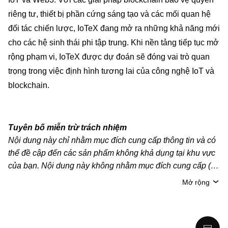
riêng tư, thiết bị phần cứng sáng tạo và các mối quan hệ
đối tác chiến lược, IoTeX đang mở ra những khả năng mới
cho các hệ sinh thái phi tập trung. Khi nền tảng tiếp tục mở
rộng phạm vi, IoTeX được dự đoán sẽ đóng vai trò quan
trọng trong việc định hình tương lai của công nghệ IoT và
blockchain.
Tuyên bố miễn trừ trách nhiệm
Nội dung này chỉ nhằm mục đích cung cấp thông tin và có
thể đề cập đến các sản phẩm không khả dụng tại khu vực
của bạn. Nội dung này không nhằm mục đích cung cấp (i)
lời khuyên hoặc khuyến nghị đầu tư; (ii) đề nghị hoặc chào
Mở rộng
mời mua, bán hoặc nắm giữ crypto/tài sản kỹ thuật số;
hoặc (iii) tư vấn tài chính, kế toán, pháp lý hoặc thuế. Tài
sản kỹ thuật số/crypto, bao gồm cả stablecoin, có mức độ