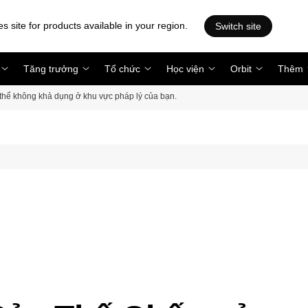
es site for products available in your region.
Switch site
Tăng trưởng
Tổ chức
Học viện
Orbit
Thêm
ó thể không khả dụng ở khu vực pháp lý của bạn.