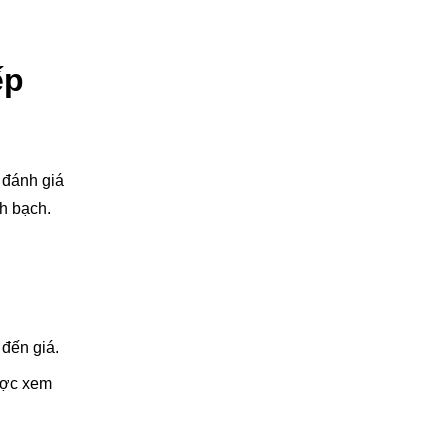
ếp
 đánh giá
h bạch.
đến giá.
được xem