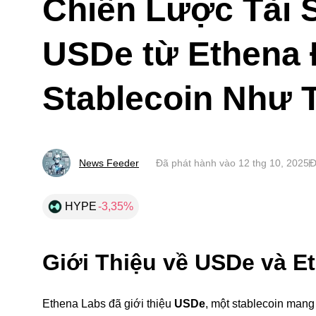
Chiến Lược Tài 
USDe từ Ethena 
Stablecoin Như 
News Feeder
Đã phát hành vào
12 thg 10, 2025
Đ
HYPE
-3,35%
Giới Thiệu về USDe và E
Ethena Labs đã giới thiệu
USDe
, một stablecoin man