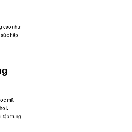
ng cao như
g sức hấp
ng
được mã
hơi.
 tập trung