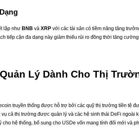
 Dạng
ết lập như
BNB
và
XRP
với các tài sản có tiềm năng tăng trưở
ch tiếp cận đa dạng này giảm thiểu rủi ro đồng thời tăng cườn
 Quản Lý Dành Cho Thị Trườ
lecoin truyền thống được hỗ trợ bởi các quỹ thị trường tiền tệ 
ụ cả thị trường được quản lý và các hệ sinh thái DeFi ngoài k
 cho hệ thống, bổ sung cho USDe vốn mang tính đổi mới và phi