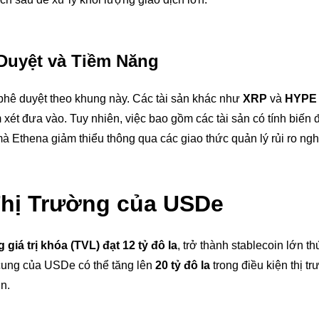
Duyệt và Tiềm Năng
phê duyệt theo khung này. Các tài sản khác như
XRP
và
HYPE
xét đưa vào. Tuy nhiên, việc bao gồm các tài sản có tính biến
 mà Ethena giảm thiểu thông qua các giao thức quản lý rủi ro ng
 Thị Trường của USDe
g giá trị khóa (TVL) đạt 12 tỷ đô la
, trở thành stablecoin lớn t
ung của USDe có thể tăng lên
20 tỷ đô la
trong điều kiện thị t
in.