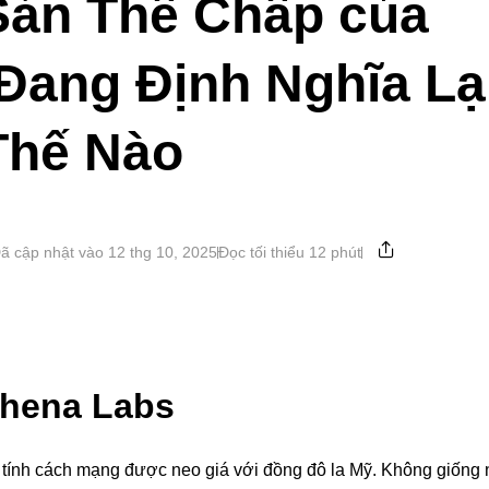
Sản Thế Chấp của
Đang Định Nghĩa Lạ
Thế Nào
ã cập nhật vào 12 thg 10, 2025
Đọc tối thiểu 12 phút
thena Labs
g tính cách mạng được neo giá với đồng đô la Mỹ. Không giống