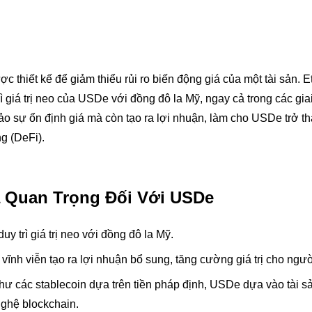
c thiết kế để giảm thiểu rủi ro biến động giá của một tài sản. 
ì giá trị neo của USDe với đồng đô la Mỹ, ngay cả trong các gia
ảo sự ổn định giá mà còn tạo ra lợi nhuận, làm cho USDe trở t
g (DeFi).
a Quan Trọng Đối Với USDe
y trì giá trị neo với đồng đô la Mỹ.
ĩnh viễn tạo ra lợi nhuận bổ sung, tăng cường giá trị cho ngư
ư các stablecoin dựa trên tiền pháp định, USDe dựa vào tài s
nghệ blockchain.