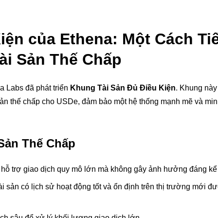
iện của Ethena: Một Cách Ti
ài Sản Thế Chấp
a Labs đã phát triển
Khung Tài Sản Đủ Điều Kiện
. Khung này
i sản thế chấp cho USDe, đảm bảo một hệ thống mạnh mẽ và min
 Sản Thế Chấp
 hỗ trợ giao dịch quy mô lớn mà không gây ảnh hưởng đáng kể 
i sản có lịch sử hoạt động tốt và ổn định trên thị trường mới 
ch sâu để xử lý khối lượng giao dịch lớn.