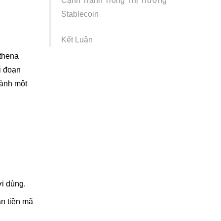
Cạnh Tranh Trong Thị Trường
Stablecoin
Kết Luận
Ethena
i đoạn
hành một
ời dùng.
ản tiền mã