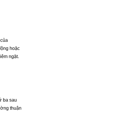
của
 động hoặc
hiêm ngặt.
hứ ba sau
rường thuận