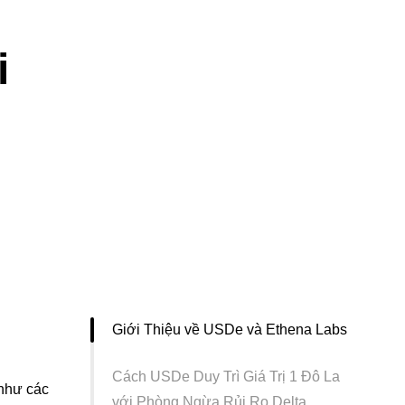
i
Giới Thiệu về USDe và Ethena Labs
Cách USDe Duy Trì Giá Trị 1 Đô La
 như các
với Phòng Ngừa Rủi Ro Delta