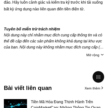
đảo. Hãy luôn cảnh giác và kiểm tra kỹ trước khi tải xuống
bất kỳ ứng dụng nào liên quan đến tiền điện tử.
Tuyên bố miễn trừ trách nhiệm
Nội dung này chỉ nhằm mục đích cung cấp thông tin và có
thể đề cập đến các sản phẩm không khả dụng tại khu vực
của bạn. Nội dung này không nhằm mục đích cung cấp (i)
lời khuyên hoặc khuyến nghị đầu tư; (ii) đề nghị hoặc chào
Mở rộng
mời mua, bán hoặc nắm giữ crypto/tài sản kỹ thuật số;
hoặc (iii) tư vấn tài chính, kế toán, pháp lý hoặc thuế. Tài
sản kỹ thuật số/crypto, bao gồm cả stablecoin, có mức độ
rủi ro cao và có thể biến động mạnh. Bạn nên cân nhắc kỹ
xem việc giao dịch hoặc nắm giữ crypto/tài sản kỹ thuật số
Bài viết liên quan
Xem thêm
có phù hợp với bạn hay không, dựa trên tình hình tài chính
của mình. Vui lòng tham khảo ý kiến của chuyên gia pháp
lý/thuế/đầu tư để được giải đáp câu hỏi về tình hình cụ thể
Tiền Mã Hóa Đang Thịnh Hành Trên
của bản thân. Thông tin (bao gồm dữ liệu thị trường và
CoinMarketCap: Những Thông Tin Quan