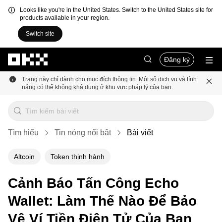
Looks like you're in the United States. Switch to the United States site for
products available in your region.
Switch site
Chuyển đến nội dung chính
Đăng ký
Trang này chỉ dành cho mục đích thông tin. Một số dịch vụ và tính
năng có thể không khả dụng ở khu vực pháp lý của bạn.
Tìm hiểu
Tin nóng nổi bật
Bài viết
Altcoin
Token thịnh hành
Cảnh Báo Tấn Công Echo
Wallet: Làm Thế Nào Để Bảo
Vệ Ví Tiền Điện Tử Của Bạn