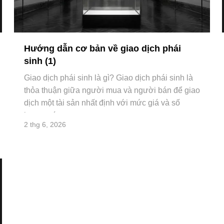
Hướng dẫn cơ bản về giao dịch phái
sinh (1)
Giao dịch phái sinh là gì? Giao dịch phái sinh là
thỏa thuận giữa người mua và người bán để giao
dịch một tài sản nhất định với mức giá và số
lượng xá
2 thg 6, 2026