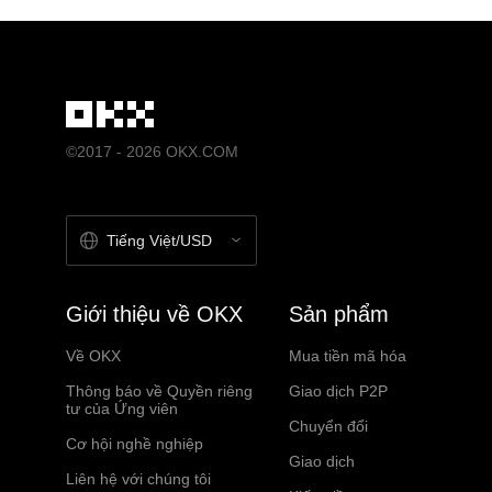
©2017 - 2026 OKX.COM
Tiếng Việt/USD
Giới thiệu về OKX
Sản phẩm
Về OKX
Mua tiền mã hóa
Thông báo về Quyền riêng
Giao dịch P2P
tư của Ứng viên
Chuyển đổi
Cơ hội nghề nghiệp
Giao dịch
Liên hệ với chúng tôi