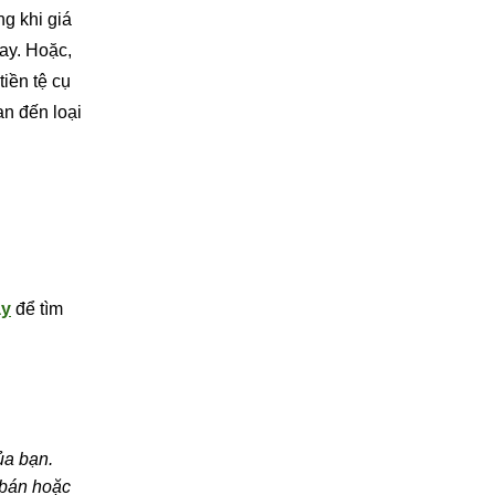
ng khi giá
gay. Hoặc,
iền tệ cụ
an đến loại
ây
để tìm
ủa bạn.
 bán hoặc