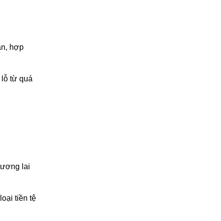
ạn, hợp
 lỗ từ quá
tương lai
oại tiền tệ