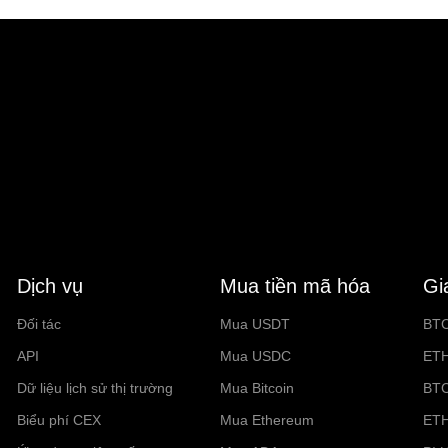
Dịch vụ
Mua tiền mã hóa
Gi
Đối tác
Mua USDT
BT
API
Mua USDC
ET
Dữ liệu lịch sử thị trường
Mua Bitcoin
BT
Biểu phí CEX
Mua Ethereum
ET