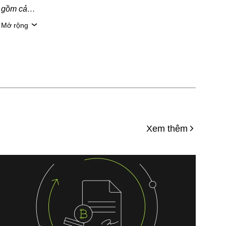
o gồm cả
to/tài sản
Mở rộng
n gia pháp
g tin thống
hi chuẩn bị
iễn là
 bản quyền
bài viết,
Xem thêm
ghiêm cấm