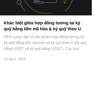
Khác biệt giữa hợp đồng tương lai ký
quỹ bằng tiền mã hóa & ký quỹ theo U
OKX cung cấp cả sản phẩm hợp đồng tương lai
ký quỹ bằng tiền mã hóa và ký quỹ theo U (ký quỹ
bằng USDT và ký quỹ bằng USDC). Các loại
hình này khác nh
19 thg 2, 2025