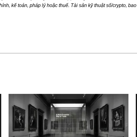
 chính, kế toán, pháp lý hoặc thuế. Tài sản kỹ thuật số/crypto, ba
mạnh. Bạn nên cân nhắc kỹ xem việc giao dịch hoặc nắm giữ cryp
h hình tài chính của mình. Vui lòng tham khảo ý kiến của chuyê
 thể của bản thân. Thông tin (bao gồm dữ liệu thị trường và thôn
 tin chung. Mặc dù đã thực hiện mọi biện pháp cẩn thận hợp lý k
 về bất kỳ sai sót thực tế hoặc thiếu sót nào trong tài liệu này.
hân phối toàn bộ, hoặc trích dẫn các đoạn không quá 100 từ, m
ặc phân phối toàn bộ bài viết phải ghi rõ: “Bài viết này thuộc
dẫn, vui lòng ghi tên bài viết và nguồn tham khảo, ví dụ: “Tên 
thể được tạo ra hoặc hỗ trợ bởi công cụ trí tuệ nhân tạo (AI). N
 với bài viết này.