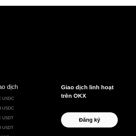
ao dịch
Giao dịch linh hoạt
trên OKX
C USDC
H USDC
C USDT
Đăng ký
H USDT