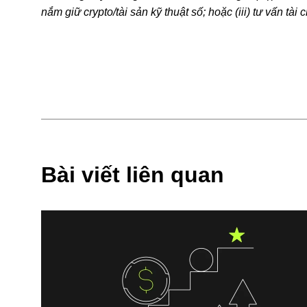
nắm giữ crypto/tài sản kỹ thuật số; hoặc (iii) tư vấn tài
stablecoin, có mức độ rủi ro cao và có thể biến động 
kỹ thuật số có phù hợp với bạn hay không, dựa trên tìn
lý/thuế/đầu tư để được giải đáp câu hỏi về tình hình cụ
kê, nếu có) trong bài viết này chỉ mang tính chất thông
dữ liệu và biểu đồ này, chúng tôi không chịu trách nhiệm
© 2025 OKX. Bài viết này có thể được sao chép hoặc p
không sử dụng cho mục đích thương mại. Mọi bản sao ho
© 2025 OKX và được sử dụng có sự cho phép.” Nếu trích 
Bài viết liên quan
[tên tác giả nếu có], © 2025 OKX.” Một số nội dung có 
các tác phẩm phái sinh hoặc hình thức sử dụng khác đối