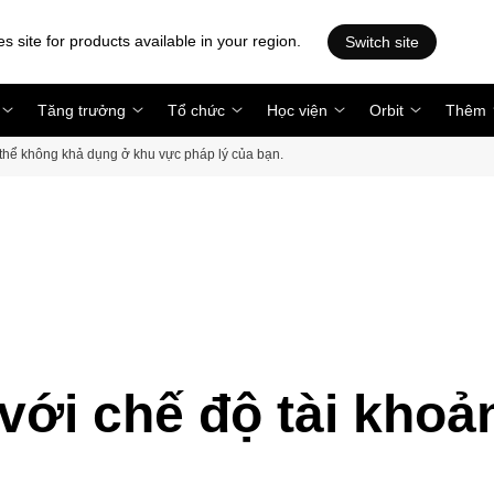
es site for products available in your region.
Switch site
Tăng trưởng
Tổ chức
Học viện
Orbit
Thêm
ó thể không khả dụng ở khu vực pháp lý của bạn.
 với chế độ tài khoả