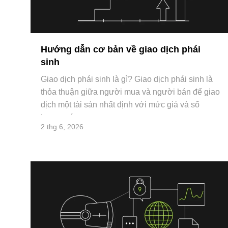
Hướng dẫn cơ bản về giao dịch phái
sinh
Giao dịch phái sinh là gì? Giao dịch phái sinh là
thỏa thuận giữa người mua và người bán để giao
dịch một tài sản nhất định với mức giá và số
lượng xá
2 thg 6, 2026