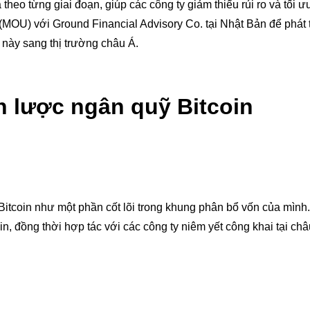
heo từng giai đoạn, giúp các công ty giảm thiểu rủi ro và tối ư
hớ (MOU) với Ground Financial Advisory Co. tại Nhật Bản để phát 
 này sang thị trường châu Á.
ến lược ngân quỹ Bitcoin
 Bitcoin như một phần cốt lõi trong khung phân bổ vốn của mình
oin, đồng thời hợp tác với các công ty niêm yết công khai tại c