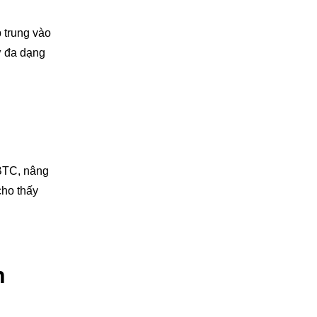
p trung vào
ự đa dạng
 BTC, nâng
cho thấy
n