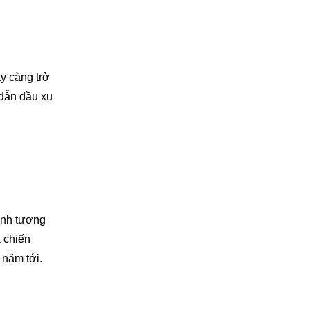
ày càng trở
 dẫn đầu xu
ình tương
a chiến
 năm tới.