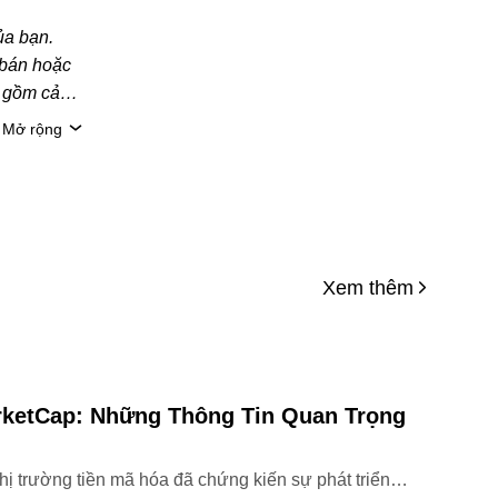
ủa bạn.
 bán hoặc
o gồm cả
to/tài sản
Mở rộng
n gia pháp
g tin thống
hi chuẩn bị
Xem thêm
iễn là
 bản quyền
bài viết,
ghiêm cấm
rketCap: Những Thông Tin Quan Trọng
 trường tiền mã hóa đã chứng kiến sự phát triển