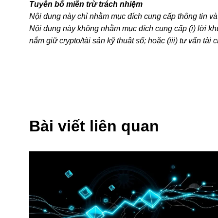
Tuyên bố miễn trừ trách nhiệm
Nội dung này chỉ nhằm mục đích cung cấp thông tin và
Nội dung này không nhằm mục đích cung cấp (i) lời kh
nắm giữ crypto/tài sản kỹ thuật số; hoặc (iii) tư vấn tài
stablecoin, có mức độ rủi ro cao và có thể biến động 
kỹ thuật số có phù hợp với bạn hay không, dựa trên tìn
lý/thuế/đầu tư để được giải đáp câu hỏi về tình hình cụ
kê, nếu có) trong bài viết này chỉ mang tính chất thông
dữ liệu và biểu đồ này, chúng tôi không chịu trách nhiệm
Bài viết liên quan
© 2025 OKX. Bài viết này có thể được sao chép hoặc p
không sử dụng cho mục đích thương mại. Mọi bản sao ho
© 2025 OKX và được sử dụng có sự cho phép.” Nếu trích 
[tên tác giả nếu có], © 2025 OKX.” Một số nội dung có 
các tác phẩm phái sinh hoặc hình thức sử dụng khác đối