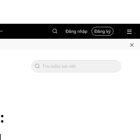
Đăng nhập
Đăng ký
:
g