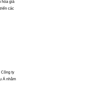
u hóa giá
triển các
. Công ty
hâu Á nhằm