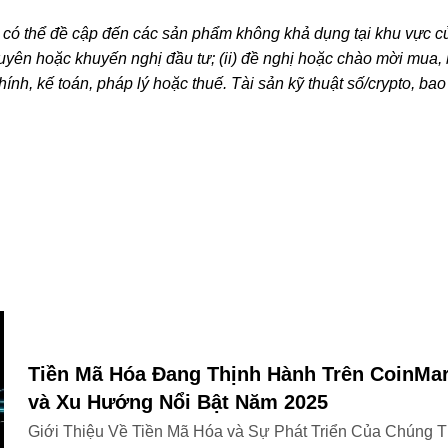
 có thể đề cập đến các sản phẩm không khả dụng tại khu vực c
uyên hoặc khuyến nghị đầu tư; (ii) đề nghị hoặc chào mời mua,
 chính, kế toán, pháp lý hoặc thuế. Tài sản kỹ thuật số/crypto, ba
mạnh. Bạn nên cân nhắc kỹ xem việc giao dịch hoặc nắm giữ cryp
h hình tài chính của mình. Vui lòng tham khảo ý kiến của chuyê
 thể của bản thân. Thông tin (bao gồm dữ liệu thị trường và thôn
 tin chung. Mặc dù đã thực hiện mọi biện pháp cẩn thận hợp lý k
 về bất kỳ sai sót thực tế hoặc thiếu sót nào trong tài liệu này.
hân phối toàn bộ, hoặc trích dẫn các đoạn không quá 100 từ, m
ặc phân phối toàn bộ bài viết phải ghi rõ: “Bài viết này thuộc
dẫn, vui lòng ghi tên bài viết và nguồn tham khảo, ví dụ: “Tên 
thể được tạo ra hoặc hỗ trợ bởi công cụ trí tuệ nhân tạo (AI). N
 với bài viết này.
Tiền Mã Hóa Đang Thịnh Hành Trên CoinMa
và Xu Hướng Nổi Bật Năm 2025
Giới Thiệu Về Tiền Mã Hóa và Sự Phát Triển Của Chúng Thị