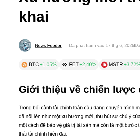
khai
News Feeder
Đã phát hành vào
17 thg 6, 2025
Đã
BTC
+1,05%
FET
+2,40%
MSTR
+3,72
Giới thiệu về chiến lược
Trong bối cảnh tài chính toàn cầu đang chuyển mình mạ
đã nổi lên như một xu hướng mới, thu hút sự chú ý của
một cách để bảo vệ giá trị tài sản mà còn là một bước t
thái tài chính hiện đại.