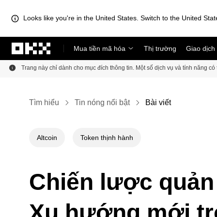
Looks like you're in the United States. Switch to the United Stat
Chuyển đến nội dung chính
Mua tiền mã hóa
Thị trường
Giao dịch
Trang này chỉ dành cho mục đích thông tin. Một số dịch vụ và tính năng c
Tìm hiểu
Tin nóng nổi bật
Bài viết
Altcoin
Token thịnh hành
Chiến lược quản 
Xu hướng mới tr