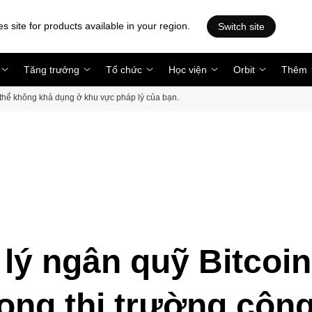
es site for products available in your region.
Switch site
Tăng trưởng
Tổ chức
Học viện
Orbit
Thêm
ó thể không khả dụng ở khu vực pháp lý của bạn.
lý ngân quỹ Bitcoin
ong thị trường côn