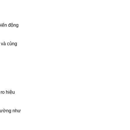
 biến động
i và củng
 ro hiệu
 trường như