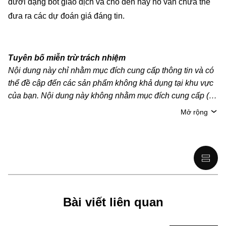
dưới dạng bot giao dịch và cho đến nay nó vẫn chưa thể
đưa ra các dự đoán giá đáng tin.
Tuyên bố miễn trừ trách nhiệm
Nội dung này chỉ nhằm mục đích cung cấp thông tin và có
thể đề cập đến các sản phẩm không khả dụng tại khu vực
của bạn. Nội dung này không nhằm mục đích cung cấp (i)
lời khuyên hoặc khuyến nghị đầu tư; (ii) đề nghị hoặc chào
Mở rộng
mời mua, bán hoặc nắm giữ crypto/tài sản kỹ thuật số;
hoặc (iii) tư vấn tài chính, kế toán, pháp lý hoặc thuế. Tài
sản kỹ thuật số/crypto, bao gồm cả stablecoin, có mức độ
rủi ro cao và có thể biến động mạnh. Bạn nên cân nhắc kỹ
xem việc giao dịch hoặc nắm giữ crypto/tài sản kỹ thuật số
có phù hợp với bạn hay không, dựa trên tình hình tài chính
của mình. Vui lòng tham khảo ý kiến của chuyên gia pháp
Bài viết liên quan
lý/thuế/đầu tư để được giải đáp câu hỏi về tình hình cụ thể
của bản thân. Thông tin (bao gồm dữ liệu thị trường và