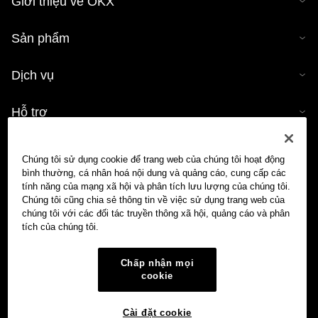
Giới thiệu về OKX
Sản phẩm
Dịch vụ
Hỗ trợ
Mua tiền mã hóa
Chúng tôi sử dụng cookie để trang web của chúng tôi hoạt động
bình thường, cá nhân hoá nội dung và quảng cáo, cung cấp các
Công cụ tính tiền mã hóa
tính năng của mạng xã hội và phân tích lưu lượng của chúng tôi.
Chúng tôi cũng chia sẻ thông tin về việc sử dụng trang web của
chúng tôi với các đối tác truyền thông xã hội, quảng cáo và phân
Giao dịch
tích của chúng tôi.
Chấp nhận mọi
cookie
Cài đặt cookie