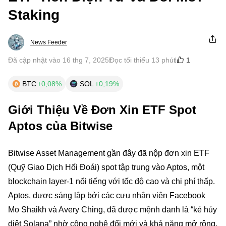
Staking
News Feeder
1
Đã cập nhật vào 16 thg 7, 2025
Đọc tối thiểu 13 phút
BTC
+0,08%
SOL
+0,19%
Giới Thiệu Về Đơn Xin ETF Spot
Aptos của Bitwise
Bitwise Asset Management gần đây đã nộp đơn xin ETF
(Quỹ Giao Dịch Hối Đoái) spot tập trung vào Aptos, một
blockchain layer-1 nổi tiếng với tốc độ cao và chi phí thấp.
Aptos, được sáng lập bởi các cựu nhân viên Facebook
Mo Shaikh và Avery Ching, đã được mệnh danh là “kẻ hủy
diệt Solana” nhờ công nghệ đổi mới và khả năng mở rộng.