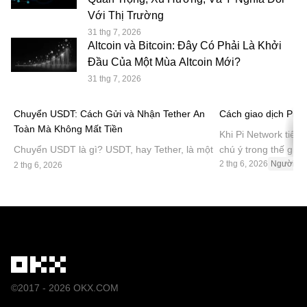
tôi không chịu trách nhiệm về bất kỳ sai sót thực tế hoặc
Với Thị Trường
thiếu sót nào trong tài liệu này.
31 thg 7, 2026
Altcoin và Bitcoin: Đây Có Phải Là Khởi
© 2025 OKX. Bài viết này có thể được sao chép hoặc
Đầu Của Một Mùa Altcoin Mới?
phân phối toàn bộ, hoặc trích dẫn các đoạn không quá 100
31 thg 7, 2026
từ, miễn là không sử dụng cho mục đích thương mại. Mọi
bản sao hoặc phân phối toàn bộ bài viết phải ghi rõ: “Bài
Chuyển USDT: Cách Gửi và Nhận Tether An
Cách giao dịch Pi c
viết này thuộc bản quyền © 2025 OKX và được sử dụng có
Toàn Mà Không Mất Tiền
Khi Pi Network tiếp 
sự cho phép.” Nếu trích dẫn, vui lòng ghi tên bài viết và
Chuyển USDT là gì? USDT, hay Tether, là một
chú ý trong thế giới
nguồn tham khảo, ví dụ: “Tên bài viết, [tên tác giả nếu có],
trong những stablecoin được sử dụng rộng rãi
dùng háo hức muốn b
2 thg 6, 2026
Người mớ
2 thg 6, 2026
© 2025 OKX.” Một số nội dung có thể được tạo ra hoặc hỗ
nhất trên thị trường tiền điện tử. Được neo giá
mà họ đã k
trợ bởi công cụ trí tuệ nhân tạo (AI). Nghiêm cấm các tác
với đồng đô l
phẩm phái sinh hoặc hình thức sử dụng khác đối với bài
viết này.
©2017 - 2026 OKX.COM