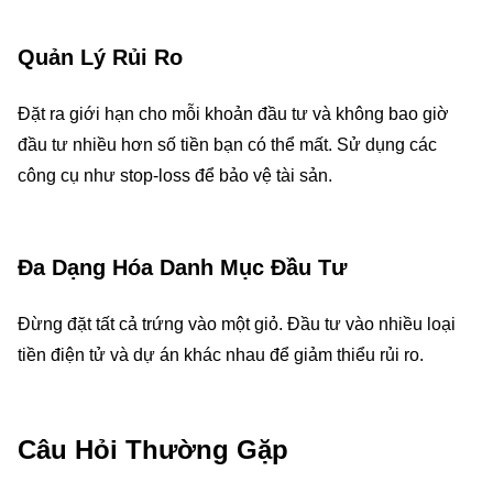
Quản Lý Rủi Ro
Đặt ra giới hạn cho mỗi khoản đầu tư và không bao giờ
đầu tư nhiều hơn số tiền bạn có thể mất. Sử dụng các
công cụ như stop-loss để bảo vệ tài sản.
Đa Dạng Hóa Danh Mục Đầu Tư
Đừng đặt tất cả trứng vào một giỏ. Đầu tư vào nhiều loại
tiền điện tử và dự án khác nhau để giảm thiểu rủi ro.
Câu Hỏi Thường Gặp