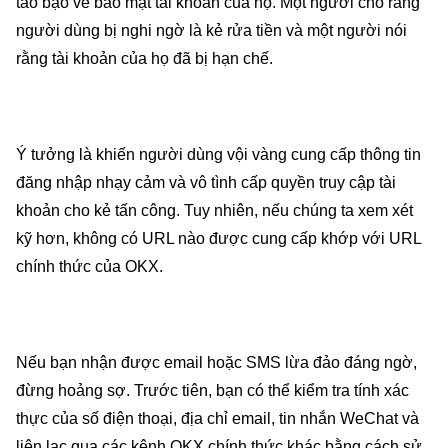
táo bạo về bảo mật tài khoản của họ. Một người cho rằng
người dùng bị nghi ngờ là kẻ rửa tiền và một người nói
rằng tài khoản của họ đã bị hạn chế.
Ý tưởng là khiến người dùng vội vàng cung cấp thông tin
đăng nhập nhạy cảm và vô tình cấp quyền truy cập tài
khoản cho kẻ tấn công. Tuy nhiên, nếu chúng ta xem xét
kỹ hơn, không có URL nào được cung cấp khớp với URL
chính thức của OKX.
Nếu bạn nhận được email hoặc SMS lừa đảo đáng ngờ,
đừng hoảng sợ. Trước tiên, bạn có thể kiểm tra tính xác
thực của số điện thoại, địa chỉ email, tin nhắn WeChat và
liên lạc qua các kênh OKX chính thức khác bằng cách sử