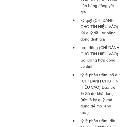
tiền bằng đồng yết
giá
ký quỹ (CHỈ DÀNH
CHO TÍN HIỆU VÀO)
Ký quỹ đầu tư bằng
đồng định giá
hợp đồng (CHỈ DÀNH
CHO TÍN HIỆU VÀO)
Số lượng hợp đồng
cố định
tỷ lệ phần trăm_số dư
(CHỈ DÀNH CHO TÍN
HIỆU VÀO) Dựa trên
% Số dư khả dụng
(tức là ký quỹ khả
dụng để mở lệnh
mới)
tỷ lệ phần trăm_đầu
tư (CHỈ DÀNH CHO