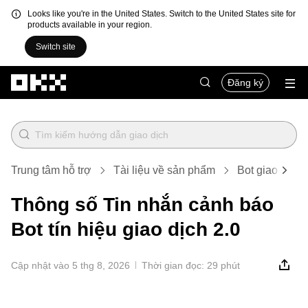
Looks like you're in the United States. Switch to the United States site for
products available in your region.
Switch site
Chuyển đến nội dung chính
Đăng ký
Trung tâm hỗ trợ
Tài liệu về sản phẩm
Bot giao dịch
Thông số Tin nhắn cảnh báo
Bot tín hiệu giao dịch 2.0
Cập nhật vào 5 thg 8, 2026
Thời gian đọc: 29 phút