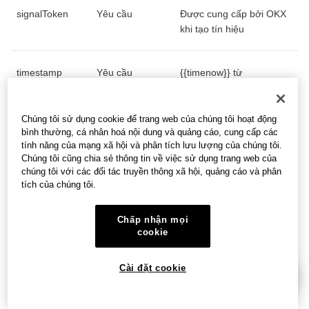
signalToken
Yêu cầu
Được cung cấp bởi OKX
khi tạo tín hiệu
timestamp
Yêu cầu
{{timenow}} từ
TradingView
Chúng tôi sử dụng cookie để trang web của chúng tôi hoạt động
maxLag
Tùy chọn
Giá trị số nguyên không
bình thường, cá nhân hoá nội dung và quảng cáo, cung cấp các
tính năng của mạng xã hội và phân tích lưu lượng của chúng tôi.
âm trong khoảng [1,
Chúng tôi cũng chia sẻ thông tin về việc sử dụng trang web của
3600]. Mặc định là 60.
chúng tôi với các đối tác truyền thông xã hội, quảng cáo và phân
tích của chúng tôi.
orderType
Tùy chọn. Cần
thị trường
Chấp nhận mọi
có thông số nếu
giới hạn
cookie
orderType =
Limit
Cài đặt cookie
orderPriceOffse
Tùy chọn. Cần
Giá trị thả nổi giữa [0,