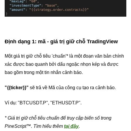
Định dạng 1: mã - giá trị giữ chỗ TradingView
Một giá trị giữ chỗ tiêu 'chuẩn'* là một đoạn văn bản chính
xác được bao quanh bởi dấu ngoặc nhọn kép và được
bao gồm trong một tin nhắn cảnh báo.
"{{ticker}}"
sẽ trả về Mã của công cụ tạo ra cảnh báo.
Ví dụ: "BTCUSDT.P", "ETHUSDT.P".
* Giá trị giữ chỗ tiêu chuẩn để truy cập biến số trong
PineScript™. Tìm hiểu thêm
tại đây
.