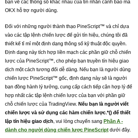
bạn về các thông số khác nhau của tin nhắn cảnh báo mà
OKX hỗ trợ người dùng.
Đối với những người thành thạo PineScript™ và chỉ dựa
vào các tập lệnh chiến lược để gửi tín hiệu, chúng tôi đã
thiết kế tỉ mỉ một định dạng thông số kỹ thuật độc quyền.
Định dạng này tích hợp liền mạch các phần giữ chỗ chiến
lược của PineScript™, cho phép bạn truyền tín hiệu giao
dịch một cách tương đối dễ dàng. Nếu bạn là người dùng
chiến lược PineScript™ gốc, định dạng này sẽ là người
bạn đồng hành lý tưởng, cung cấp cách tiếp cận hợp lý để
hợp nhất các tập lệnh chiến lược của bạn với phần giữ
chỗ chiến lược của TradingView.
Nếu bạn là người viết
chiến lược và sử dụng các hàm chiến lược.*() để thiết
lập tín hiệu giao dịch
, vui lòng chuyển sang
Phần A -
dành cho người dùng chiến lược PineScript
dưới đây.