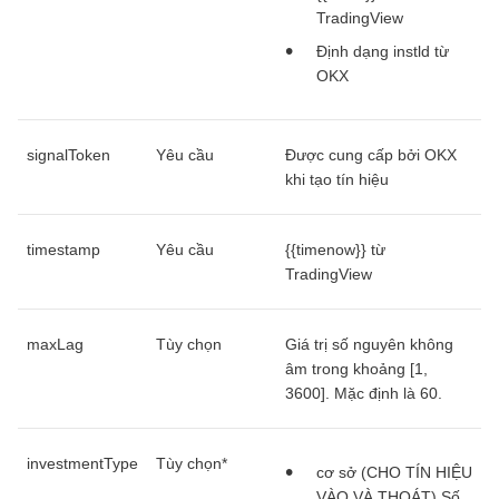
TradingView
Định dạng instld từ
OKX
signalToken
Yêu cầu
Được cung cấp bởi OKX
khi tạo tín hiệu
timestamp
Yêu cầu
{{timenow}} từ
TradingView
maxLag
Tùy chọn
Giá trị số nguyên không
âm trong khoảng [1,
3600]. Mặc định là 60.
investmentType
Tùy chọn*
cơ sở (CHO TÍN HIỆU
VÀO VÀ THOÁT) Số