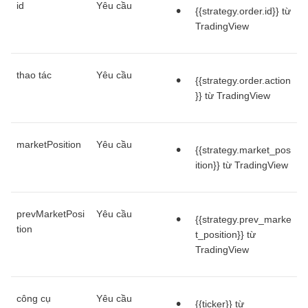
id
Yêu cầu
{{strategy.order.id}} từ
TradingView
thao tác
Yêu cầu
{{strategy.order.action
}} từ TradingView
marketPosition
Yêu cầu
{{strategy.market_pos
ition}} từ TradingView
prevMarketPosi
Yêu cầu
{{strategy.prev_marke
tion
t_position}} từ
TradingView
công cụ
Yêu cầu
{{ticker}} từ