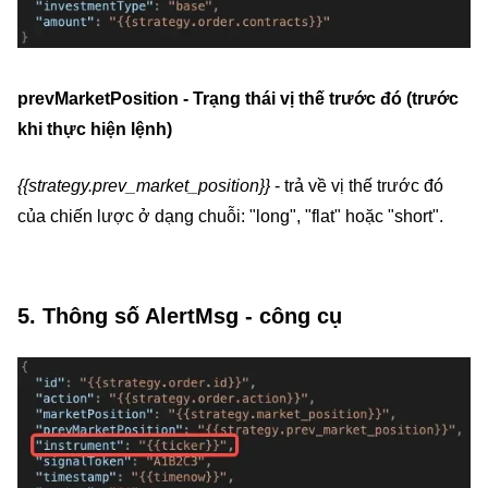
prevMarketPosition - Trạng thái vị thế trước đó (trước
khi thực hiện lệnh)
{{strategy.prev_market_position}}
- trả về vị thế trước đó
của chiến lược ở dạng chuỗi: "long", "flat" hoặc "short".
5. Thông số AlertMsg - công cụ