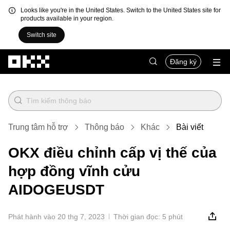
Looks like you're in the United States. Switch to the United States site for
products available in your region.
Switch site
Chuyển đến nội dung chính
Đăng ký
Trung tâm hỗ trợ
Thông báo
Khác
Bài viết
OKX điều chỉnh cấp vị thế của
hợp đồng vĩnh cửu
AIDOGEUSDT
Phát hành vào 20 thg 7, 2023
Thời gian đọc: 5 phút