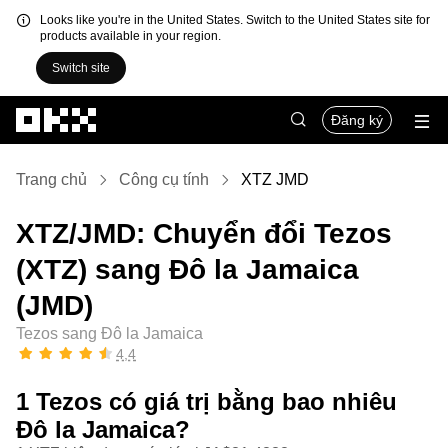
Looks like you're in the United States. Switch to the United States site for
products available in your region.
Switch site
Chuyển đến nội dung chính
Đăng ký
Trang chủ
Công cụ tính
XTZ JMD
XTZ/JMD: Chuyển đổi Tezos
(XTZ) sang Đô la Jamaica
(JMD)
Tezos sang Đô la Jamaica
4,4
1 Tezos có giá trị bằng bao nhiêu
Đô la Jamaica?