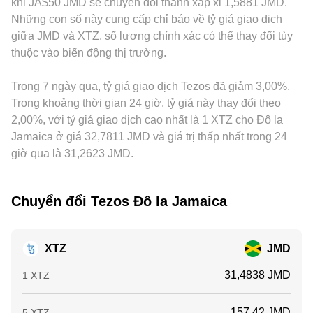
khi JA$50 JMD sẽ chuyển đổi thành xấp xỉ 1,5881 JMD.
kỹ thuật như funding rate trên hợp đồng vĩnh viễn XTZ, đáo
lượng, tạo cơ sở cho conversion rate XTZ/JMD hiển thị trên
với USD hay spread trên cặp USD/JMD sẽ truyền dẫn vào
Những con số này cung cấp chỉ báo về tỷ giá giao dịch
hạn quyền chọn (nếu có), dòng vốn của cá voi trên chuỗi và
các nền tảng chuyển đổi.
mức giá XTZ/JMD niêm yết. Hoạt động arbitrage giữa các
giữa JMD và XTZ, số lượng chính xác có thể thay đổi tùy
trên sàn, cùng với chênh lệch cơ sở giữa spot và phái sinh,
sàn giúp thu hẹp chênh lệch này theo thời gian bằng cách
thuộc vào biến động thị trường.
có thể tạo biến động ngắn hạn quanh conversion rate
mua nơi rẻ và bán nơi đắt, nhưng không thể loại bỏ hoàn
XTZ/JMD.
toàn do phí giao dịch, hạn mức rút nạp, độ trễ chuyển khoản
Trong 7 ngày qua, tỷ giá giao dịch Tezos đã giảm 3,00%.
và khác biệt về quy định tại từng thị trường.
Trong khoảng thời gian 24 giờ, tỷ giá này thay đổi theo
2,00%, với tỷ giá giao dịch cao nhất là 1 XTZ cho Đô la
Jamaica ở giá 32,7811 JMD và giá trị thấp nhất trong 24
giờ qua là 31,2623 JMD.
Chuyển đổi Tezos Đô la Jamaica
XTZ
JMD
31,4838 JMD
1 XTZ
157,42 JMD
5 XTZ