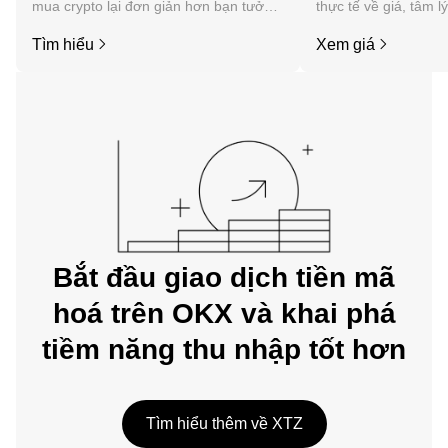
mua crypto lại đơn giản hơn bạn tưởng.
thực tế về giá, tâm l
Bắt đầu hành trình của bạn trên ứng
tức, v.v. của Tezos.
Tìm hiểu
Xem giá
dụng di động OKX hoặc ngay tại đây
trên web.
Bắt đầu giao dịch tiền mã
hoá trên OKX và khai phá
tiềm năng thu nhập tốt hơn
Tìm hiểu thêm về XTZ