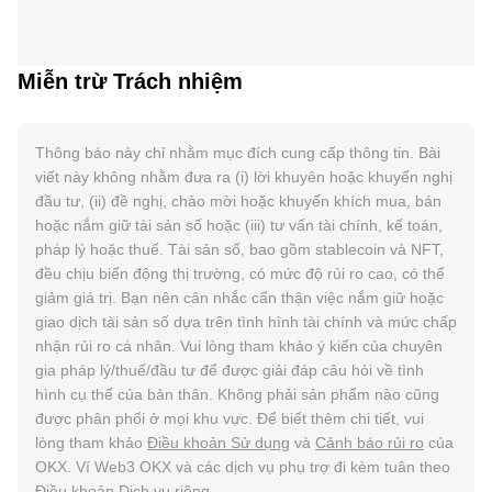
Miễn trừ Trách nhiệm
Thông báo này chỉ nhằm mục đích cung cấp thông tin. Bài
viết này không nhằm đưa ra (i) lời khuyên hoặc khuyến nghị
đầu tư, (ii) đề nghị, chào mời hoặc khuyến khích mua, bán
hoặc nắm giữ tài sản số hoặc (iii) tư vấn tài chính, kế toán,
pháp lý hoặc thuế. Tài sản số, bao gồm stablecoin và NFT,
đều chịu biến động thị trường, có mức độ rủi ro cao, có thể
giảm giá trị. Bạn nên cân nhắc cẩn thận việc nắm giữ hoặc
giao dịch tài sản số dựa trên tình hình tài chính và mức chấp
nhận rủi ro cá nhân. Vui lòng tham khảo ý kiến của chuyên
gia pháp lý/thuế/đầu tư để được giải đáp câu hỏi về tình
hình cụ thể của bản thân. Không phải sản phẩm nào cũng
được phân phối ở mọi khu vực. Để biết thêm chi tiết, vui
lòng tham khảo
Điều khoản Sử dụng
và
Cảnh báo rủi ro
của
OKX. Ví Web3 OKX và các dịch vụ phụ trợ đi kèm tuân theo
Điều khoản Dịch vụ
riêng.