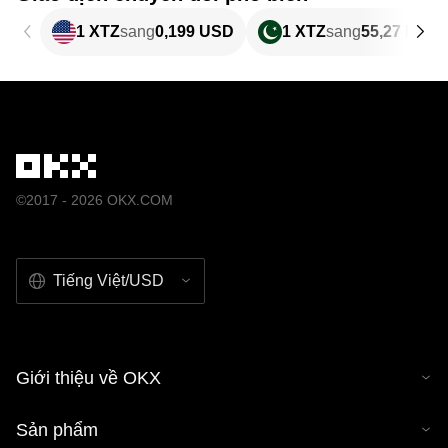
1 XTZ
sang
0,199 USD
1 XTZ
sang
55,27 PKR
©2017 - 2026 OKX.COM
Tiếng Việt/USD
Giới thiệu về OKX
Sản phẩm