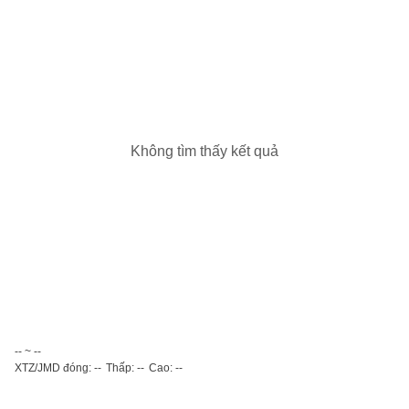
Không tìm thấy kết quả
-- ~ --
XTZ/JMD đóng: --
Thấp: --
Cao: --