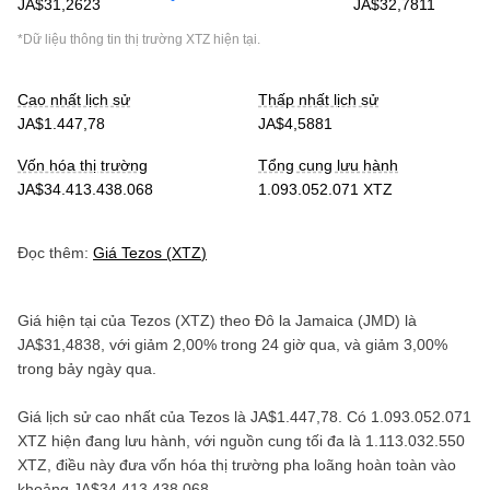
JA$31,2623
JA$32,7811
*Dữ liệu thông tin thị trường
XTZ
hiện tại.
Cao nhất lịch sử
Thấp nhất lịch sử
JA$1.447,78
JA$4,5881
Vốn hóa thị trường
Tổng cung lưu hành
JA$34.413.438.068
1.093.052.071 XTZ
Đọc thêm:
Giá
Tezos
(
XTZ
)
Giá hiện tại của
Tezos
(
XTZ
) theo
Đô la Jamaica
(
JMD
) là
JA$31,4838
, với
giảm
2,00%
trong 24 giờ qua, và
giảm
3,00%
trong bảy ngày qua.
Giá lịch sử cao nhất của
Tezos
là
JA$1.447,78
. Có
1.093.052.071
XTZ
hiện đang lưu hành, với nguồn cung tối đa là
1.113.032.550
XTZ
, điều này đưa vốn hóa thị trường pha loãng hoàn toàn vào
khoảng
JA$34.413.438.068
.