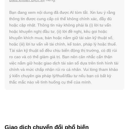
Bạn đang xem nội dung đã được AI tóm tắt. Xin lưu ý rằng
thông tin được cung cấp có thể không chính xác, đầy đủ
hoặc cập nhật. Thông tin này không phải là (i) lời tư vấn
hoặc khuyến nghị đầu tư, (ii) lời đề nghị, kêu gọi hoặc
khuyến khích mua, bán hoặc nắm giữ tài sản kỹ thuật số,
hoặc (iii) lời tư vấn về tài chính, kế toán, pháp lý hoặc thuế.
Tài sản kỹ thuật số đều chịu biến động thị trường, có độ rủi
ro cao và có thể giảm giá trị. Bạn nên cân nhắc cẩn thận
việc nắm giữ hoặc giao dịch tài sản số dựa trên tình hình tài
chính và mức chấp nhận rủi ro cá nhân. Vui lòng tham khảo
ý kiến chuyên gia pháp lý/thuế/đầu tư nếu bạn có bất kỳ
thắc mắc nào về tình huống cụ thể của mình.
Giao dịch chuyển đổi phổ biến