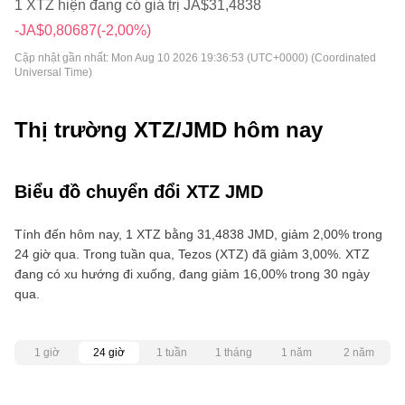
1 XTZ hiện đang có giá trị JA$31,4838
-JA$0,80687
(-2,00%)
Cập nhật gần nhất:
Mon Aug 10 2026 19:36:53 (UTC+0000) (Coordinated
Universal Time)
Thị trường XTZ/JMD hôm nay
Biểu đồ chuyển đổi XTZ JMD
Tính đến hôm nay, 1 XTZ bằng 31,4838 JMD, giảm 2,00% trong
24 giờ qua. Trong tuần qua, Tezos (XTZ) đã giảm 3,00%. XTZ
đang có xu hướng đi xuống, đang giảm 16,00% trong 30 ngày
qua.
1 giờ
24 giờ
1 tuần
1 tháng
1 năm
2 năm