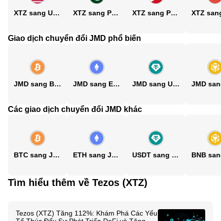
XTZ sang USD
XTZ sang PKR
XTZ sang PHP
Giao dịch chuyển đổi JMD phổ biến
JMD sang BTC
JMD sang ETH
JMD sang USDT
Các giao dịch chuyển đổi JMD khác
BTC sang JMD
ETH sang JMD
USDT sang JMD
Tìm hiểu thêm về Tezos (XTZ)
Tezos (XTZ) Tăng 112%: Khám Phá Các Yếu