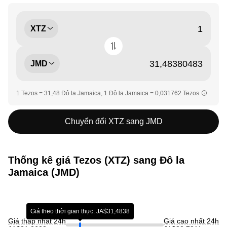
XTZ
JMD
1 Tezos = 31,48 Đô la Jamaica, 1 Đô la Jamaica = 0,031762 Tezos
Chuyển đổi XTZ sang JMD
Thống kê giá Tezos (XTZ) sang Đô la
Jamaica (JMD)
Giá theo thời gian thực: JA$31,4838
Giá thấp nhất 24h
Giá cao nhất 24h