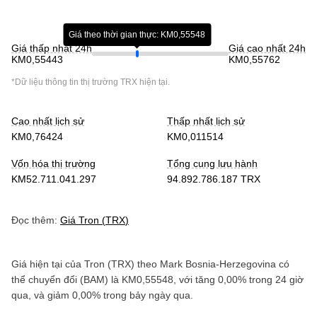
Giá theo thời gian thực: KM0,55548
Giá thấp nhất 24h
Giá cao nhất 24h
KM0,55443
KM0,55762
*Dữ liệu thông tin thị trường
TRX
hiện tại.
Cao nhất lịch sử
Thấp nhất lịch sử
KM0,76424
KM0,011514
Vốn hóa thị trường
Tổng cung lưu hành
KM52.711.041.297
94.892.786.187 TRX
Đọc thêm:
Giá
Tron
(
TRX
)
Giá hiện tại của
Tron
(
TRX
) theo
Mark Bosnia-Herzegovina có
thể chuyển đổi
(
BAM
) là
KM0,55548
, với
tăng
0,00%
trong 24 giờ
qua, và
giảm
0,00%
trong bảy ngày qua.