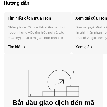
Hướng dẫn
Tìm hiểu cách mua Tron
Xem giá của Tron
Những bước đầu có thể khiến bạn hơi
Đưa ra quyết định sá
ngợp, nhưng việc tìm hiểu nơi và cách
tin ghi nhận nhanh v
mua crypto lại đơn giản hơn bạn tưởng.
thực tế về giá, tâm l
Bắt đầu hành trình của bạn trên ứng
tức, v.v. của Tron.
Tìm hiểu
Xem giá
dụng di động OKX hoặc ngay tại đây
trên web.
Bắt đầu giao dịch tiền mã