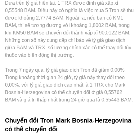
TRX/BAM. Về pháp lý, các động thái giám sát stablecoin,
cơ chế tạo lập thị trường tự động (AMM) tuân theo công
cũng tạo ra “premium” hoặc “discount” cho TRX, ví dụ các
Dựa trên tỷ giá hiện tại, 1 TRX được định giá xấp xỉ
quy định về staking, hay những thông báo liên quan đến
thức x × y = k, trong đó giá tức thời xấp xỉ y/x dựa trên tỷ lệ
hạn chế niêm yết, thay đổi chính sách đối với stablecoin,
0,55548 BAM. Điều này có nghĩa là việc mua 5 Tron sẽ thu
TRON Foundation/Tron DAO, cũng như chính sách niêm yết
hai tài sản trong pool (ví dụ TRX/USDT). Biến động giá trên
hay yêu cầu tuân thủ địa phương ảnh hưởng đến dòng vốn
được khoảng 2,7774 BAM. Ngoài ra, nếu bạn có KM1
tại một số khu vực pháp lý có thể tạo biến động tức thời.
các pool này, khi được các bot và nhà giao dịch chênh lệch
và mức giá cục bộ tính theo BAM. Ngoài ra, nhiều nơi báo
BAM, thì sẽ tương đương với khoảng 1,8002 BAM, trong
Cuối cùng, động lực kỹ thuật như funding rate trên hợp đồng
chuyển tải sang sàn tập trung, cũng góp phần định hình
giá TRX chủ yếu qua cặp TRX/USDT, sau đó quy đổi sang
khi KM50 BAM sẽ chuyển đổi thành xấp xỉ 90,0122 BAM.
tương lai TRX, biến động quanh kỳ đáo hạn phái sinh,
conversion rate TRX/BAM ở cấp độ toàn thị trường.
BAM; vì vậy, độ lệch của USDT so với BAM (thông qua liên
Những con số này cung cấp chỉ báo về tỷ giá giao dịch
chênh lệch basis giữa thị trường giao ngay và phái sinh,
hệ USDT–USD–EUR–BAM) sẽ truyền vào báo giá cuối cùng
giữa BAM và TRX, số lượng chính xác có thể thay đổi tùy
cùng dòng vốn lớn từ các ví cá voi chuyển lên hoặc rút khỏi
của TRX/BAM. Hoạt động arbitrage giữa các sàn có tác
thuộc vào biến động thị trường.
sàn, đều có thể làm conversion rate TRX/BAM biến động
dụng kéo các mức giá lại gần nhau, nhưng không loại bỏ
trong ngắn hạn.
hoàn toàn sai số do chi phí giao dịch, hạn mức rút nạp, độ
Trong 7 ngày qua, tỷ giá giao dịch Tron đã giảm 0,00%.
trễ mạng lưới và rủi ro thực thi, nên conversion rate
TRX/BAM vẫn có thể khác biệt tùy thời điểm và nền tảng.
Trong khoảng thời gian 24 giờ, tỷ giá này thay đổi theo
0,00%, với tỷ giá giao dịch cao nhất là 1 TRX cho Mark
Bosnia-Herzegovina có thể chuyển đổi ở giá 0,55762
BAM và giá trị thấp nhất trong 24 giờ qua là 0,55443 BAM.
Chuyển đổi Tron Mark Bosnia-Herzegovina
có thể chuyển đổi