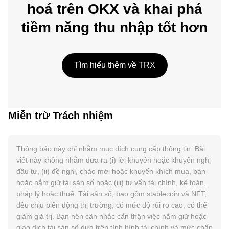
hoá trên OKX và khai phá
tiềm năng thu nhập tốt hơn
Tìm hiểu thêm về TRX
Miễn trừ Trách nhiệm
Thông báo này chỉ nhằm mục đích cung cấp thông tin. Bài
viết này không nhằm đưa ra (i) lời khuyên hoặc khuyến nghị
đầu tư, (ii) đề nghị, chào mời hoặc khuyến khích mua, bán
hoặc nắm giữ tài sản số hoặc (iii) tư vấn tài chính, kế toán,
pháp lý hoặc thuế. Tài sản số, bao gồm stablecoin và NFT,
đều chịu biến động thị trường, có mức độ rủi ro cao, có thể
giảm giá trị. Bạn nên cân nhắc cẩn thận việc nắm giữ hoặc
giao dịch tài sản số dựa trên tình hình tài chính và mức chấp