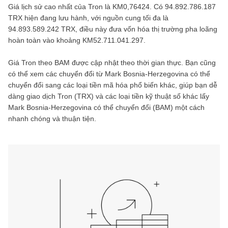
Giá lịch sử cao nhất của
Tron
là
KM0,76424
. Có
94.892.786.187
TRX
hiện đang lưu hành, với nguồn cung tối đa là
94.893.589.242 TRX
, điều này đưa vốn hóa thị trường pha loãng
hoàn toàn vào khoảng
KM52.711.041.297
.
Giá
Tron
theo
BAM
được cập nhật theo thời gian thực. Bạn cũng
có thể xem các chuyển đổi từ
Mark Bosnia-Herzegovina có thể
chuyển đổi
sang các loại tiền mã hóa phổ biến khác, giúp bạn dễ
dàng giao dịch
Tron
(
TRX
) và các loại tiền kỹ thuật số khác lấy
Mark Bosnia-Herzegovina có thể chuyển đổi
(
BAM
) một cách
nhanh chóng và thuận tiện.