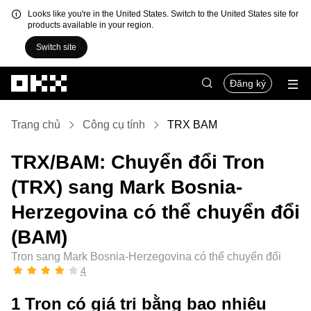
Looks like you're in the United States. Switch to the United States site for
products available in your region.
Switch site
Chuyển đến nội dung chính
Đăng ký
Trang chủ
Công cụ tính
TRX BAM
TRX/BAM: Chuyển đổi Tron
(TRX) sang Mark Bosnia-
Herzegovina có thể chuyển đổi
(BAM)
Tron sang Mark Bosnia-Herzegovina có thể chuyển đổi
4
1 Tron có giá trị bằng bao nhiêu