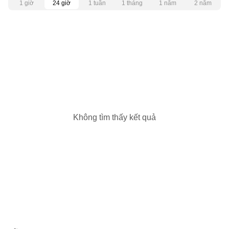
1 giờ
24 giờ
1 tuần
1 tháng
1 năm
2 năm
Không tìm thấy kết quả