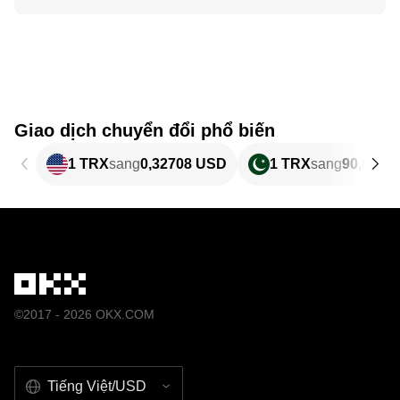
Giao dịch chuyển đổi phổ biến
1 TRX
sang
0,32708 USD
1 TRX
sang
90,85 P
©2017 - 2026 OKX.COM
Tiếng Việt/USD