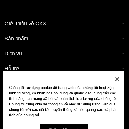
Giới thiệu về OKX
Sản phẩm
Dịch vụ
Hỗ trợ
Mua tiền mã hóa
Chúng tôi sử dụng cookie để trang web của chúng tôi hoạt động
bình thường, cá nhân hoá nội dung và quảng cáo, cung cấp các
Công cụ tính tiền mã hóa
tính năng của mạng xã hội và phân tích lưu lượng của chúng tôi.
Chúng tôi cũng chia sẻ thông tin về việc sử dụng trang web của
chúng tôi với các đối tác truyền thông xã hội, quảng cáo và phân
Giao dịch
tích của chúng tôi.