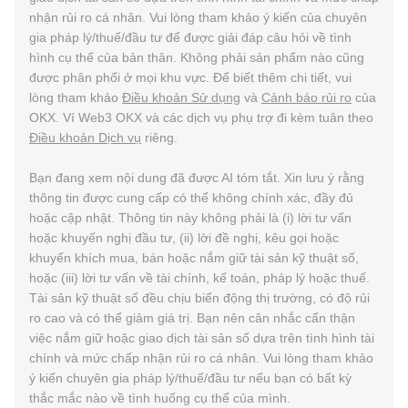
nhận rủi ro cá nhân. Vui lòng tham khảo ý kiến của chuyên
gia pháp lý/thuế/đầu tư để được giải đáp câu hỏi về tình
hình cụ thể của bản thân. Không phải sản phẩm nào cũng
được phân phối ở mọi khu vực. Để biết thêm chi tiết, vui
lòng tham khảo
Điều khoản Sử dụng
và
Cảnh báo rủi ro
của
OKX. Ví Web3 OKX và các dịch vụ phụ trợ đi kèm tuân theo
Điều khoản Dịch vụ
riêng.
Bạn đang xem nội dung đã được AI tóm tắt. Xin lưu ý rằng
thông tin được cung cấp có thể không chính xác, đầy đủ
hoặc cập nhật. Thông tin này không phải là (i) lời tư vấn
hoặc khuyến nghị đầu tư, (ii) lời đề nghị, kêu gọi hoặc
khuyến khích mua, bán hoặc nắm giữ tài sản kỹ thuật số,
hoặc (iii) lời tư vấn về tài chính, kế toán, pháp lý hoặc thuế.
Tài sản kỹ thuật số đều chịu biến động thị trường, có độ rủi
ro cao và có thể giảm giá trị. Bạn nên cân nhắc cẩn thận
việc nắm giữ hoặc giao dịch tài sản số dựa trên tình hình tài
chính và mức chấp nhận rủi ro cá nhân. Vui lòng tham khảo
ý kiến chuyên gia pháp lý/thuế/đầu tư nếu bạn có bất kỳ
thắc mắc nào về tình huống cụ thể của mình.