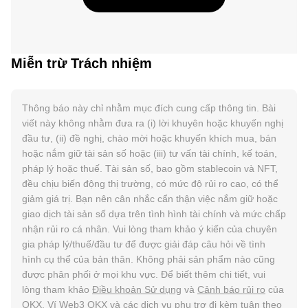
Miễn trừ Trách nhiệm
Thông báo này chỉ nhằm mục đích cung cấp thông tin. Bài
viết này không nhằm đưa ra (i) lời khuyên hoặc khuyến nghị
đầu tư, (ii) đề nghị, chào mời hoặc khuyến khích mua, bán
hoặc nắm giữ tài sản số hoặc (iii) tư vấn tài chính, kế toán,
pháp lý hoặc thuế. Tài sản số, bao gồm stablecoin và NFT,
đều chịu biến động thị trường, có mức độ rủi ro cao, có thể
giảm giá trị. Bạn nên cân nhắc cẩn thận việc nắm giữ hoặc
giao dịch tài sản số dựa trên tình hình tài chính và mức chấp
nhận rủi ro cá nhân. Vui lòng tham khảo ý kiến của chuyên
gia pháp lý/thuế/đầu tư để được giải đáp câu hỏi về tình
hình cụ thể của bản thân. Không phải sản phẩm nào cũng
được phân phối ở mọi khu vực. Để biết thêm chi tiết, vui
lòng tham khảo
Điều khoản Sử dụng
và
Cảnh báo rủi ro
của
OKX. Ví Web3 OKX và các dịch vụ phụ trợ đi kèm tuân theo