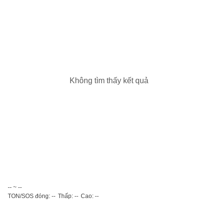
Không tìm thấy kết quả
-- ~ --
TON/SOS đóng: --
Thấp: --
Cao: --