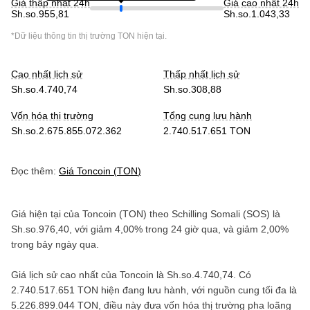
Giá thấp nhất 24h
Giá cao nhất 24h
Sh.so.955,81
Sh.so.1.043,33
*Dữ liệu thông tin thị trường
TON
hiện tại.
Cao nhất lịch sử
Thấp nhất lịch sử
Sh.so.4.740,74
Sh.so.308,88
Vốn hóa thị trường
Tổng cung lưu hành
Sh.so.2.675.855.072.362
2.740.517.651 TON
Đọc thêm:
Giá
Toncoin
(
TON
)
Giá hiện tại của
Toncoin
(
TON
) theo
Schilling Somali
(
SOS
) là
Sh.so.976,40
, với
giảm
4,00%
trong 24 giờ qua, và
giảm
2,00%
trong bảy ngày qua.
Giá lịch sử cao nhất của
Toncoin
là
Sh.so.4.740,74
. Có
2.740.517.651 TON
hiện đang lưu hành, với nguồn cung tối đa là
5.226.899.044 TON
, điều này đưa vốn hóa thị trường pha loãng