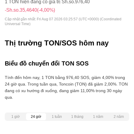
1 TON hiện đang có giá trị Sh.so.976,40
-Sh.so.35,4640
(-4,00%)
Cập nhật gần nhất:
Fri Aug 07 2026 03:25:57 (UTC+0000) (Coordinated
Universal Time)
Thị trường TON/SOS hôm nay
Biểu đồ chuyển đổi TON SOS
Tính đến hôm nay, 1 TON bằng 976,40 SOS, giảm 4,00% trong
24 giờ qua. Trong tuần qua, Toncoin (TON) đã giảm 2,00%. TON
đang có xu hướng đi xuống, đang giảm 11,00% trong 30 ngày
qua.
1 giờ
24 giờ
1 tuần
1 tháng
1 năm
2 năm