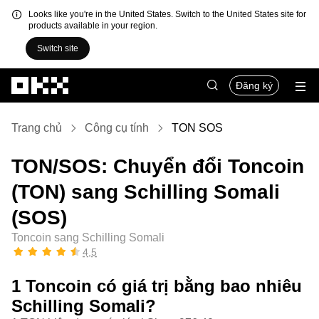
Looks like you're in the United States. Switch to the United States site for
products available in your region.
Switch site
Chuyển đến nội dung chính
Đăng ký
Trang chủ
Công cụ tính
TON SOS
TON/SOS: Chuyển đổi Toncoin
(TON) sang Schilling Somali
(SOS)
Toncoin sang Schilling Somali
4,5
1 Toncoin có giá trị bằng bao nhiêu
Schilling Somali?