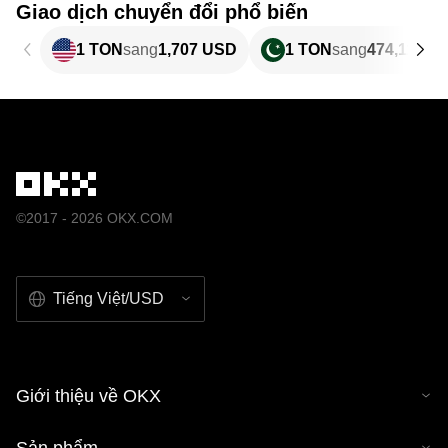
Giao dịch chuyển đổi phổ biến
1 TON
sang
1,707 USD
1 TON
sang
474,11 PK
©2017 - 2026 OKX.COM
Tiếng Việt/USD
Giới thiệu về OKX