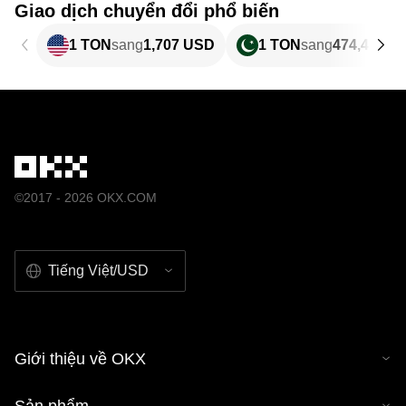
Giao dịch chuyển đổi phổ biến
1 TON
sang
1,707 USD
1 TON
sang
474,4 PKR
©2017 - 2026 OKX.COM
Tiếng Việt/USD
Giới thiệu về OKX