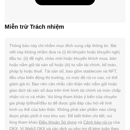
Miễn trừ Trách nhiệm
Thông báo này chỉ nhằm mục đích cung cấp thông tin. Bài
viết này không nhằm đưa ra (i) lời khuyên hoặc khuyến nghị
đầu tư, (ii) đề nghị, chào mời hoặc khuyến khích mua, bán
hoặc nắm giữ tài sản số hoặc (iii) tư vấn tài chính, kế toán,
pháp lý hoặc thuế. Tài sản số, bao gồm stablecoin và NFT,
đều chịu biến động thị trường, có mức độ rủi ro cao, có thể
giảm giá trị. Bạn nên cân nhắc cẩn thận việc nắm giữ hoặc
giao dịch tài sản số dựa trên tình hình tài chính và mức chấp
nhận rủi ro cá nhân. Vui lòng tham khảo ý kiến của chuyên
gia pháp lý/thuế/đầu tư để được giải đáp câu hỏi về tình
hình cụ thể của bản thân. Không phải sản phẩm nào cũng
được phân phối ở mọi khu vực. Để biết thêm chi tiết, vui
lòng tham khảo
Điều khoản Sử dụng
và
Cảnh báo rủi ro
của
OKX. Ví Web3 OKX và các dịch vụ phụ trợ đi kèm tuân theo