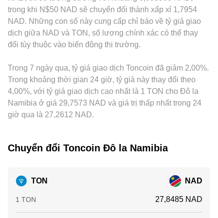
quy đổi sang NAD; vì vậy, basis của USDT so với NAD
trong khi N$50 NAD sẽ chuyển đổi thành xấp xỉ 1,7954
(premium hoặc discount nhẹ so với các đơn vị pháp định
NAD. Những con số này cung cấp chỉ báo về tỷ giá giao
khác) sẽ truyền vào conversion rate TON/NAD. Hoạt động
dịch giữa NAD và TON, số lượng chính xác có thể thay
arbitrage giữa các sàn giúp thu hẹp chênh lệch, nhưng
đổi tùy thuộc vào biến động thị trường.
không loại bỏ hoàn toàn do chi phí giao dịch, thời gian
chuyển tài sản, rủi ro thị trường và khác biệt hạ tầng.
Trong 7 ngày qua, tỷ giá giao dịch Toncoin đã giảm 2,00%.
Trong khoảng thời gian 24 giờ, tỷ giá này thay đổi theo
4,00%, với tỷ giá giao dịch cao nhất là 1 TON cho Đô la
Namibia ở giá 29,7573 NAD và giá trị thấp nhất trong 24
giờ qua là 27,2612 NAD.
Chuyển đổi Toncoin Đô la Namibia
TON
NAD
27,8485 NAD
1 TON