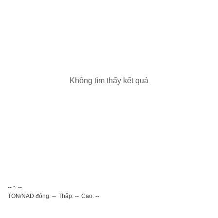
Không tìm thấy kết quả
-- ~ --
TON/NAD đóng: --
Thấp: --
Cao: --