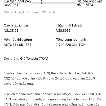
Giá thấp nhất 24h
Giá cao nhất 24h
N$27,2612
N$29,7573
*Dữ liệu thông tin thị trường
TON
hiện tại.
Cao nhất lịch sử
Thấp nhất lịch sử
N$135,21
N$8,8097
Vốn hóa thị trường
Tổng cung lưu hành
N$76.311.051.537
2.740.220.334 TON
Đọc thêm:
Giá
Toncoin
(
TON
)
Giá hiện tại của
Toncoin
(
TON
) theo
Đô la Namibia
(
NAD
) là
N$27,8485
, với
giảm
4,00%
trong 24 giờ qua, và
giảm
2,00%
trong bảy ngày qua.
Giá lịch sử cao nhất của
Toncoin
là
N$135,21
. Có
2.740.220.334
TON
hiện đang lưu hành, với nguồn cung tối đa là
5.226.614.947
TON
, điều này đưa vốn hóa thị trường pha loãng hoàn toàn vào