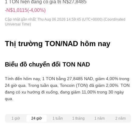
1 TON hiện đang có giá trị N$27,8485
-N$1,0115
(-4,00%)
Cập nhật gần nhất:
Thu Aug 06 2026 14:59:45 (UTC+0000) (Coordinated
Universal Time)
Thị trường TON/NAD hôm nay
Biểu đồ chuyển đổi TON NAD
Tính đến hôm nay, 1 TON bằng 27,8485 NAD, giảm 4,00% trong
24 giờ qua. Trong tuần qua, Toncoin (TON) đã giảm 2,00%. TON
đang có xu hướng đi xuống, đang giảm 11,00% trong 30 ngày
qua.
1 giờ
24 giờ
1 tuần
1 tháng
1 năm
2 năm