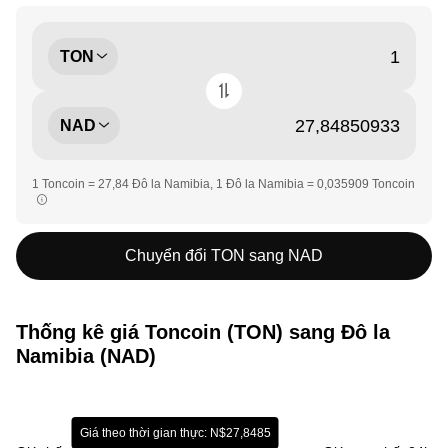
TON
NAD
1 Toncoin = 27,84 Đô la Namibia, 1 Đô la Namibia = 0,035909 Toncoin
Chuyển đổi TON sang NAD
Thống kê giá Toncoin (TON) sang Đô la
Namibia (NAD)
Giá theo thời gian thực: N$27,8485