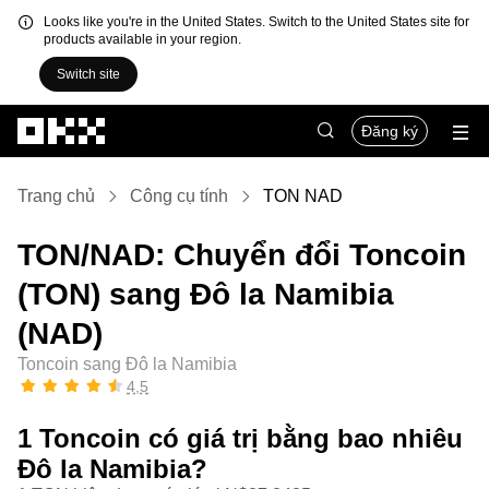
Looks like you're in the United States. Switch to the United States site for
products available in your region.
Switch site
Chuyển đến nội dung chính
Đăng ký
Trang chủ
Công cụ tính
TON NAD
TON/NAD: Chuyển đổi Toncoin
(TON) sang Đô la Namibia
(NAD)
Toncoin sang Đô la Namibia
4,5
1 Toncoin có giá trị bằng bao nhiêu
Đô la Namibia?