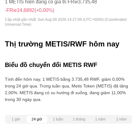
1 METIS hiện đang có giá trị FRw3.735,48
-FRw14,6892
(+0,00%)
Cập nhật gần nhất:
Sun Aug 09 2026 14:27:09 (UTC+0000) (Coordinated
Universal Time)
Thị trường METIS/RWF hôm nay
Biểu đồ chuyển đổi METIS RWF
Tính đến hôm nay, 1 METIS bằng 3.735,48 RWF, giảm 0,00%
trong 24 giờ qua. Trong tuần qua, Metis Token (METIS) đã tăng
2,00%. METIS đang có xu hướng đi xuống, đang giảm 11,00%
trong 30 ngày qua.
1 giờ
24 giờ
1 tuần
1 tháng
1 năm
2 năm