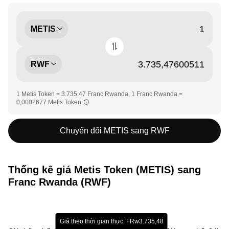
METIS
RWF
1 Metis Token = 3.735,47 Franc Rwanda, 1 Franc Rwanda =
0,0002677 Metis Token
Chuyển đổi METIS sang RWF
Thống kê giá Metis Token (METIS) sang
Franc Rwanda (RWF)
Giá theo thời gian thực: FRw3.735,48