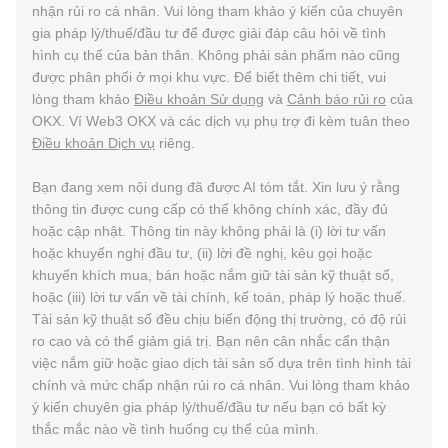
nhận rủi ro cá nhân. Vui lòng tham khảo ý kiến của chuyên
gia pháp lý/thuế/đầu tư để được giải đáp câu hỏi về tình
hình cụ thể của bản thân. Không phải sản phẩm nào cũng
được phân phối ở mọi khu vực. Để biết thêm chi tiết, vui
lòng tham khảo
Điều khoản Sử dụng
và
Cảnh báo rủi ro
của
OKX. Ví Web3 OKX và các dịch vụ phụ trợ đi kèm tuân theo
Điều khoản Dịch vụ
riêng.
Bạn đang xem nội dung đã được AI tóm tắt. Xin lưu ý rằng
thông tin được cung cấp có thể không chính xác, đầy đủ
hoặc cập nhật. Thông tin này không phải là (i) lời tư vấn
hoặc khuyến nghị đầu tư, (ii) lời đề nghị, kêu gọi hoặc
khuyến khích mua, bán hoặc nắm giữ tài sản kỹ thuật số,
hoặc (iii) lời tư vấn về tài chính, kế toán, pháp lý hoặc thuế.
Tài sản kỹ thuật số đều chịu biến động thị trường, có độ rủi
ro cao và có thể giảm giá trị. Bạn nên cân nhắc cẩn thận
việc nắm giữ hoặc giao dịch tài sản số dựa trên tình hình tài
chính và mức chấp nhận rủi ro cá nhân. Vui lòng tham khảo
ý kiến chuyên gia pháp lý/thuế/đầu tư nếu bạn có bất kỳ
thắc mắc nào về tình huống cụ thể của mình.