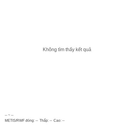
Không tìm thấy kết quả
-- ~ --
METIS/RWF đóng: --
Thấp: --
Cao: --