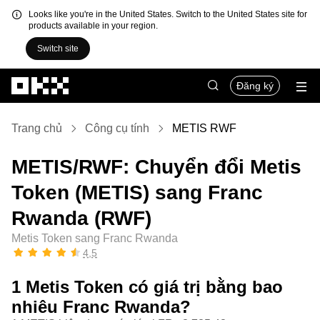
Looks like you're in the United States. Switch to the United States site for
products available in your region.
Switch site
Chuyển đến nội dung chính
Đăng ký
Trang chủ
Công cụ tính
METIS RWF
METIS/RWF: Chuyển đổi Metis
Token (METIS) sang Franc
Rwanda (RWF)
Metis Token sang Franc Rwanda
4,5
1 Metis Token có giá trị bằng bao
nhiêu Franc Rwanda?