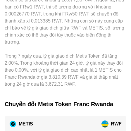
của cặp METIS/RWF. Cuối cùng, động lực kỹ thuật như
tuân theo công thức x × y = k, với x và y là dự trữ hai tài sản
fiat tại địa phương có thể phản ánh trực tiếp vào mức niêm
bạn có FRw1 RWF, thì sẽ tương đương với khoảng
funding rate hợp đồng tương lai METIS trên các sàn phái
trong pool, từ đó giá tức thời xấp xỉ bằng tỷ lệ y/x. Khi dòng
yết cặp METIS/RWF. Ngoài ra, trên nhiều nền tảng, giá niêm
0,00026770 RWF, trong khi FRw50 RWF sẽ chuyển đổi
sinh, đáo hạn quyền chọn (nếu có), biến động chênh lệch
lệnh lớn đổ vào một phía, tỷ lệ này thay đổi, khiến
yết METIS chủ yếu hình thành qua cặp METIS/USDT, sau
thành xấp xỉ 0,013385 RWF. Những con số này cung cấp
giá giữa CEX và DEX, và dòng vốn của “whale” lên sàn hoặc
conversion rate METIS/RWF điều chỉnh cho phù hợp với
đó quy đổi sang RWF; khi USDT giao dịch lệch nhẹ so với
chỉ báo về tỷ giá giao dịch giữa RWF và METIS, số lượng
rút về ví on-chain thường tạo thêm nhiễu động ngắn hạn lên
cung cầu tại chỗ.
RWF thông qua các nhà cung cấp thanh khoản địa phương,
chính xác có thể thay đổi tùy thuộc vào biến động thị
conversion rate METIS/RWF.
độ lệch này sẽ truyền vào mức giá cuối cùng của
trường.
METIS/RWF. Hoạt động arbitrage giữa các sàn giúp thu hẹp
chênh lệch, nhưng không thể loại bỏ hoàn toàn do độ trễ
chuyển khoản, phí giao dịch và giới hạn rút nạp, nên mức
Trong 7 ngày qua, tỷ giá giao dịch Metis Token đã tăng
sai khác ngắn hạn vẫn tồn tại.
2,00%. Trong khoảng thời gian 24 giờ, tỷ giá này thay đổi
theo 0,00%, với tỷ giá giao dịch cao nhất là 1 METIS cho
Franc Rwanda ở giá 3.810,39 RWF và giá trị thấp nhất
trong 24 giờ qua là 3.672,31 RWF.
Chuyển đổi Metis Token Franc Rwanda
METIS
RWF