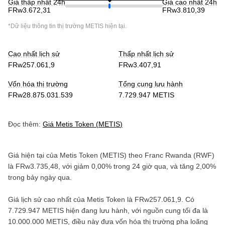
Giá thấp nhất 24h
Giá cao nhất 24h
FRw3.672,31
FRw3.810,39
*Dữ liệu thông tin thị trường
METIS
hiện tại.
Cao nhất lịch sử
Thấp nhất lịch sử
FRw257.061,9
FRw3.407,91
Vốn hóa thị trường
Tổng cung lưu hành
FRw28.875.031.539
7.729.947 METIS
Đọc thêm:
Giá
Metis Token
(
METIS
)
Giá hiện tại của
Metis Token
(
METIS
) theo
Franc Rwanda
(
RWF
)
là
FRw3.735,48
, với
giảm
0,00%
trong 24 giờ qua, và
tăng
2,00%
trong bảy ngày qua.
Giá lịch sử cao nhất của
Metis Token
là
FRw257.061,9
. Có
7.729.947 METIS
hiện đang lưu hành, với nguồn cung tối đa là
10.000.000 METIS
, điều này đưa vốn hóa thị trường pha loãng