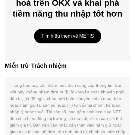
hoá trên OKX và khai phá
tiềm năng thu nhập tốt hơn
Tìm hiểu thêm về METIS
Miễn trừ Trách nhiệm
Thông báo này chỉ nhằm mục đích cung cấp thông tin. Bài
viết này không nhằm đưa ra (i) lời khuyên hoặc khuyến nghị
đầu tư, (ii) đề nghị, chào mời hoặc khuyến khích mua, bán
hoặc nắm giữ tài sản số hoặc (iii) tư vấn tài chính, kế toán,
pháp lý hoặc thuế. Tài sản số, bao gồm stablecoin và NFT,
đều chịu biến động thị trường, có mức độ rủi ro cao, có thể
giảm giá trị. Bạn nên cân nhắc cẩn thận việc nắm giữ hoặc
giao dịch tài sản số dựa trên tình hình tài chính và mức chấp