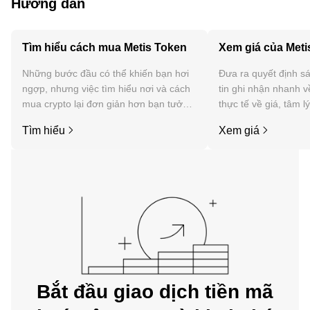
Hướng dẫn
Tìm hiểu cách mua Metis Token
Xem giá của Meti
Những bước đầu có thể khiến bạn hơi
Đưa ra quyết định sá
ngợp, nhưng việc tìm hiểu nơi và cách
tin ghi nhận nhanh v
mua crypto lại đơn giản hơn bạn tưởng.
thực tế về giá, tâm l
Bắt đầu hành trình của bạn trên ứng
tức, v.v. của Metis T
Tìm hiểu
Xem giá
dụng di động OKX hoặc ngay tại đây
trên web.
Bắt đầu giao dịch tiền mã