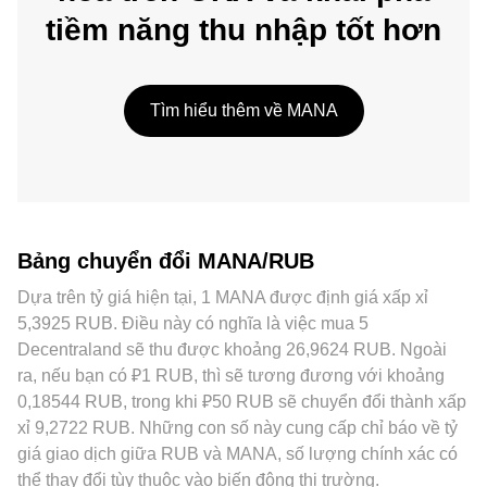
tiềm năng thu nhập tốt hơn
Tìm hiểu thêm về MANA
Bảng chuyển đổi MANA/RUB
Dựa trên tỷ giá hiện tại, 1 MANA được định giá xấp xỉ
5,3925 RUB. Điều này có nghĩa là việc mua 5
Decentraland sẽ thu được khoảng 26,9624 RUB. Ngoài
ra, nếu bạn có ₽1 RUB, thì sẽ tương đương với khoảng
0,18544 RUB, trong khi ₽50 RUB sẽ chuyển đổi thành xấp
xỉ 9,2722 RUB. Những con số này cung cấp chỉ báo về tỷ
giá giao dịch giữa RUB và MANA, số lượng chính xác có
thể thay đổi tùy thuộc vào biến động thị trường.