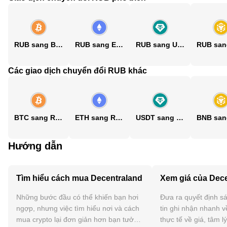
RUB sang BTC
RUB sang ETH
RUB sang USDT
Các giao dịch chuyển đổi RUB khác
BTC sang RUB
ETH sang RUB
USDT sang RUB
Hướng dẫn
Tìm hiểu cách mua Decentraland
Xem giá của Dec
Những bước đầu có thể khiến bạn hơi
Đưa ra quyết định sá
ngợp, nhưng việc tìm hiểu nơi và cách
tin ghi nhận nhanh v
mua crypto lại đơn giản hơn bạn tưởng.
thực tế về giá, tâm l