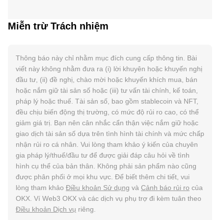
Miễn trừ Trách nhiệm
Thông báo này chỉ nhằm mục đích cung cấp thông tin. Bài
viết này không nhằm đưa ra (i) lời khuyên hoặc khuyến nghị
đầu tư, (ii) đề nghị, chào mời hoặc khuyến khích mua, bán
hoặc nắm giữ tài sản số hoặc (iii) tư vấn tài chính, kế toán,
pháp lý hoặc thuế. Tài sản số, bao gồm stablecoin và NFT,
đều chịu biến động thị trường, có mức độ rủi ro cao, có thể
giảm giá trị. Bạn nên cân nhắc cẩn thận việc nắm giữ hoặc
giao dịch tài sản số dựa trên tình hình tài chính và mức chấp
nhận rủi ro cá nhân. Vui lòng tham khảo ý kiến của chuyên
gia pháp lý/thuế/đầu tư để được giải đáp câu hỏi về tình
hình cụ thể của bản thân. Không phải sản phẩm nào cũng
được phân phối ở mọi khu vực. Để biết thêm chi tiết, vui
lòng tham khảo
Điều khoản Sử dụng
và
Cảnh báo rủi ro
của
OKX. Ví Web3 OKX và các dịch vụ phụ trợ đi kèm tuân theo
Điều khoản Dịch vụ
riêng.