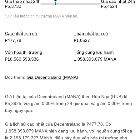
Giá thấp nhất 24h
Giá cao nhất 24h
₽5,3730
₽5,4524
*Dữ liệu thông tin thị trường
MANA
hiện tại.
Cao nhất lịch sử
Thấp nhất lịch sử
₽477,78
₽1,0527
Vốn hóa thị trường
Tổng cung lưu hành
₽10.560.593.936
1.958.393.079 MANA
Đọc thêm:
Giá
Decentraland
(
MANA
)
Giá hiện tại của
Decentraland
(
MANA
) theo
Rúp Nga
(
RUB
) là
₽5,3925
, với
giảm
0,00%
trong 24 giờ qua, và
giảm
0,00%
trong
bảy ngày qua.
Giá lịch sử cao nhất của
Decentraland
là
₽477,78
. Có
1.958.393.079 MANA
hiện đang lưu hành, với nguồn cung tối đa
là
2.193.179.327 MANA
, điều này đưa vốn hóa thị trường pha