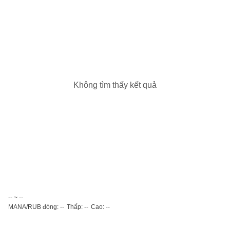
Không tìm thấy kết quả
-- ~ --
MANA/RUB đóng: --
Thấp: --
Cao: --