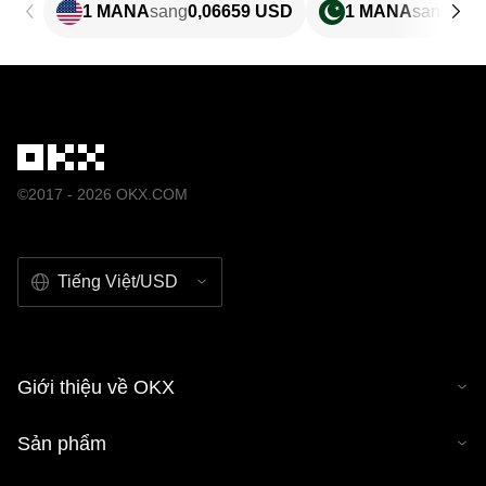
1 MANA
sang
0,06659 USD
1 MANA
sang
18,
©2017 - 2026 OKX.COM
Tiếng Việt/USD
Giới thiệu về OKX
Sản phẩm