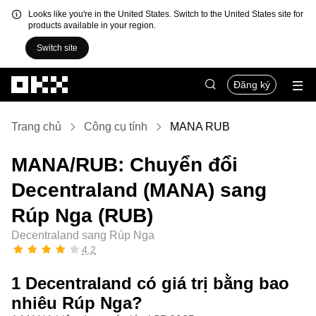
Looks like you're in the United States. Switch to the United States site for
products available in your region.
Switch site
Chuyển đến nội dung chính
Đăng ký
Trang chủ
Công cụ tính
MANA RUB
MANA/RUB: Chuyển đổi
Decentraland (MANA) sang
Rúp Nga (RUB)
Decentraland sang Rúp Nga
4,2
1 Decentraland có giá trị bằng bao
nhiêu Rúp Nga?