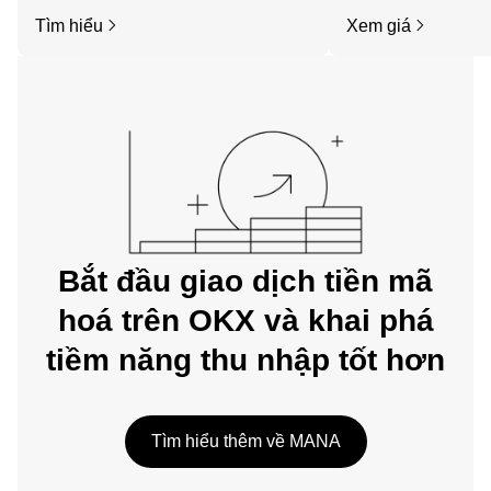
Bắt đầu hành trình của bạn trên ứng
tức, v.v. của Decentr
Tìm hiểu
Xem giá
dụng di động OKX hoặc ngay tại đây
trên web.
Bắt đầu giao dịch tiền mã
hoá trên OKX và khai phá
tiềm năng thu nhập tốt hơn
Tìm hiểu thêm về MANA