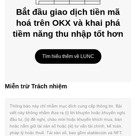
Bắt đầu giao dịch tiền mã
hoá trên OKX và khai phá
tiềm năng thu nhập tốt hơn
Tìm hiểu thêm về LUNC
Miễn trừ Trách nhiệm
Thông báo này chỉ nhằm mục đích cung cấp thông tin. Bài
viết này không nhằm đưa ra (i) lời khuyên hoặc khuyến nghị
đầu tư, (ii) đề nghị, chào mời hoặc khuyến khích mua, bán
hoặc nắm giữ tài sản số hoặc (iii) tư vấn tài chính, kế toán,
pháp lý hoặc thuế. Tài sản số, bao gồm stablecoin và NFT,