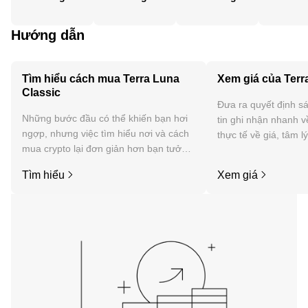
Hướng dẫn
Tìm hiểu cách mua Terra Luna
Xem giá của Terr
Classic
Đưa ra quyết định sá
Những bước đầu có thể khiến bạn hơi
tin ghi nhận nhanh v
ngợp, nhưng việc tìm hiểu nơi và cách
thực tế về giá, tâm l
mua crypto lại đơn giản hơn bạn tưởng.
tức, v.v. của Terra L
Bắt đầu hành trình của bạn trên ứng
Tìm hiểu
Xem giá
dụng di động OKX hoặc ngay tại đây
trên web.