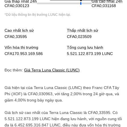
Giá thấp nhất 24h
Giá cao nhất 24h
CFA0,030123
CFA0,031168
*Dữ liệu thông tin thị trường
LUNC
hiện tại.
Cao nhất lịch sử
Thấp nhất lịch sử
CFA0,33595
CFA0,023509
Vốn hóa thị trường
Tổng cung lưu hành
CFA170.953.169.586
5.521.122.873.199 LUNC
Đọc thêm:
Giá
Terra Luna Classic
(
LUNC
)
Giá hiện tại của
Terra Luna Classic
(
LUNC
) theo
Franc CFA Tây
Phi
(
XOF
) là
CFA0,030963
, với
tăng
2,00%
trong 24 giờ qua, và
giảm
4,00%
trong bảy ngày qua.
Giá lịch sử cao nhất của
Terra Luna Classic
là
CFA0,33595
. Có
5.521.122.873.199 LUNC
hiện đang lưu hành, với nguồn cung tối
đa là
6.452.695.316.847 LUNC
, điều này đưa vốn hóa thị trường