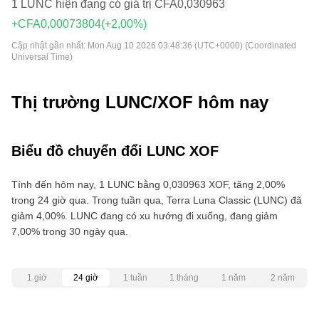
1 LUNC hiện đang có giá trị CFA0,030963
+CFA0,00073804
(+2,00%)
Cập nhật gần nhất:
Mon Aug 10 2026 03:48:36 (UTC+0000) (Coordinated
Universal Time)
Thị trường LUNC/XOF hôm nay
Biểu đồ chuyển đổi LUNC XOF
Tính đến hôm nay, 1 LUNC bằng 0,030963 XOF, tăng 2,00%
trong 24 giờ qua. Trong tuần qua, Terra Luna Classic (LUNC) đã
giảm 4,00%. LUNC đang có xu hướng đi xuống, đang giảm
7,00% trong 30 ngày qua.
1 giờ
24 giờ
1 tuần
1 tháng
1 năm
2 năm