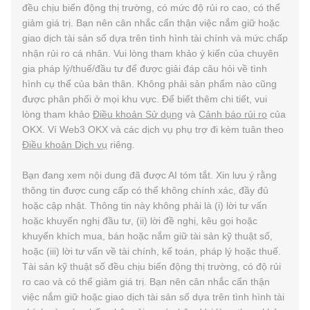
đều chịu biến động thị trường, có mức độ rủi ro cao, có thể
giảm giá trị. Bạn nên cân nhắc cẩn thận việc nắm giữ hoặc
giao dịch tài sản số dựa trên tình hình tài chính và mức chấp
nhận rủi ro cá nhân. Vui lòng tham khảo ý kiến của chuyên
gia pháp lý/thuế/đầu tư để được giải đáp câu hỏi về tình
hình cụ thể của bản thân. Không phải sản phẩm nào cũng
được phân phối ở mọi khu vực. Để biết thêm chi tiết, vui
lòng tham khảo
Điều khoản Sử dụng
và
Cảnh báo rủi ro
của
OKX. Ví Web3 OKX và các dịch vụ phụ trợ đi kèm tuân theo
Điều khoản Dịch vụ
riêng.
Bạn đang xem nội dung đã được AI tóm tắt. Xin lưu ý rằng
thông tin được cung cấp có thể không chính xác, đầy đủ
hoặc cập nhật. Thông tin này không phải là (i) lời tư vấn
hoặc khuyến nghị đầu tư, (ii) lời đề nghị, kêu gọi hoặc
khuyến khích mua, bán hoặc nắm giữ tài sản kỹ thuật số,
hoặc (iii) lời tư vấn về tài chính, kế toán, pháp lý hoặc thuế.
Tài sản kỹ thuật số đều chịu biến động thị trường, có độ rủi
ro cao và có thể giảm giá trị. Bạn nên cân nhắc cẩn thận
việc nắm giữ hoặc giao dịch tài sản số dựa trên tình hình tài