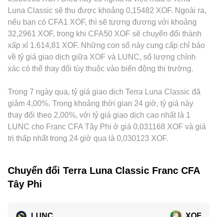
khu vực UEMOA đều có thể tạo biến động ngắn hạn cho
× y = k, trong đó x và y là số dư hai tài sản trong pool; khi
chi phí địa phương. Thực tế, LUNC thường được định giá
Luna Classic sẽ thu được khoảng 0,15482 XOF. Ngoài ra,
LUNC/XOF. Cuối cùng, các yếu tố kỹ thuật như funding rate
một lệnh mua/bán làm thay đổi tỷ lệ y/x, mức giá tức thời
ban đầu qua cặp với USDT hoặc USD trên sàn giao ngay;
nếu bạn có CFA1 XOF, thì sẽ tương đương với khoảng
trên thị trường hợp đồng tương lai LUNC, các đợt đáo hạn
cũng dịch chuyển tương ứng. Dù cơ chế khác nhau giữa sổ
khi báo giá sang LUNC/XOF, biến động của USDT so với
32,2961 XOF, trong khi CFA50 XOF sẽ chuyển đổi thành
quyền chọn (nếu có), dòng vốn của ví lớn và thay đổi tập
lệnh tập trung và AMM, cả hai đều phản ánh cung cầu hiện
XOF (thông qua mối liên hệ USDT–USD–EUR–XOF) sẽ lan
xấp xỉ 1.614,81 XOF. Những con số này cung cấp chỉ báo
trung sở hữu trên chuỗi thường khuếch đại dao động trong
hành và hợp lại thành cơ sở cho conversion rate LUNC/XOF
truyền vào mức giá hiển thị. Hoạt động arbitrage giữa các
về tỷ giá giao dịch giữa XOF và LUNC, số lượng chính
ngắn hạn của conversion rate.
mà người dùng nhìn thấy.
sàn giúp thu hẹp chênh lệch, nhưng không phải lúc nào
xác có thể thay đổi tùy thuộc vào biến động thị trường.
cũng tức thời hay hoàn hảo do chi phí rút/nạp, thời gian xác
nhận, hạn mức tài khoản và rủi ro thị trường; vì vậy,
Trong 7 ngày qua, tỷ giá giao dịch Terra Luna Classic đã
conversion rate LUNC/XOF có thể tạm thời lệch nhau đáng
kể giữa các sàn khác nhau.
giảm 4,00%. Trong khoảng thời gian 24 giờ, tỷ giá này
thay đổi theo 2,00%, với tỷ giá giao dịch cao nhất là 1
LUNC cho Franc CFA Tây Phi ở giá 0,031168 XOF và giá
trị thấp nhất trong 24 giờ qua là 0,030123 XOF.
Chuyển đổi Terra Luna Classic Franc CFA
Tây Phi
LUNC
XOF