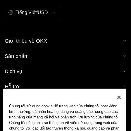
Tiếng Việt/USD
Giới thiệu về OKX
Sản phẩm
Dịch vụ
Hỗ trợ
Mua tiền mã hóa
Chúng tôi sử dụng cookie để trang web của chúng tôi hoạt động
bình thường, cá nhân hoá nội dung và quảng cáo, cung cấp các
Công cụ tính tiền mã hóa
tính năng của mạng xã hội và phân tích lưu lượng của chúng tôi.
Chúng tôi cũng chia sẻ thông tin về việc sử dụng trang web của
chúng tôi với các đối tác truyền thông xã hội, quảng cáo và phân