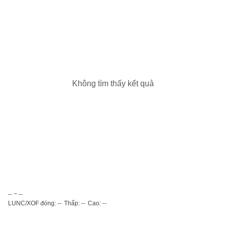
Không tìm thấy kết quả
-- ~ --
LUNC/XOF đóng: --
Thấp: --
Cao: --