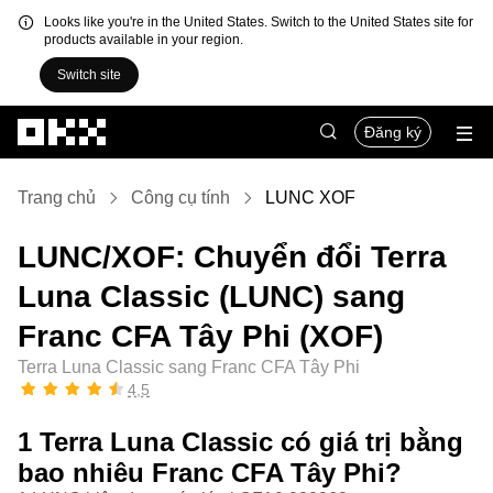
Looks like you're in the United States. Switch to the United States site for
products available in your region.
Switch site
Chuyển đến nội dung chính
Đăng ký
Trang chủ
Công cụ tính
LUNC XOF
LUNC/XOF: Chuyển đổi Terra
Luna Classic (LUNC) sang
Franc CFA Tây Phi (XOF)
Terra Luna Classic sang Franc CFA Tây Phi
4,5
1 Terra Luna Classic có giá trị bằng
bao nhiêu Franc CFA Tây Phi?