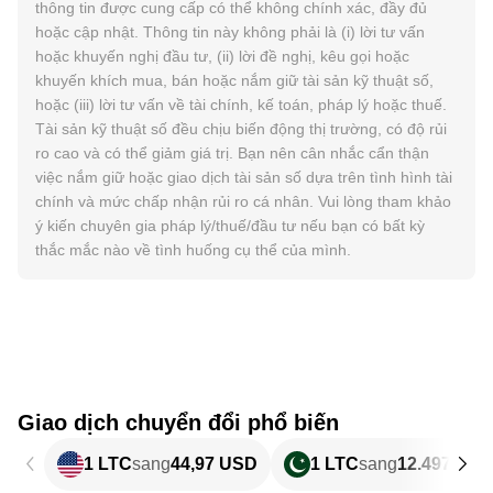
thông tin được cung cấp có thể không chính xác, đầy đủ
hoặc cập nhật. Thông tin này không phải là (i) lời tư vấn
hoặc khuyến nghị đầu tư, (ii) lời đề nghị, kêu gọi hoặc
khuyến khích mua, bán hoặc nắm giữ tài sản kỹ thuật số,
hoặc (iii) lời tư vấn về tài chính, kế toán, pháp lý hoặc thuế.
Tài sản kỹ thuật số đều chịu biến động thị trường, có độ rủi
ro cao và có thể giảm giá trị. Bạn nên cân nhắc cẩn thận
việc nắm giữ hoặc giao dịch tài sản số dựa trên tình hình tài
chính và mức chấp nhận rủi ro cá nhân. Vui lòng tham khảo
ý kiến chuyên gia pháp lý/thuế/đầu tư nếu bạn có bất kỳ
thắc mắc nào về tình huống cụ thể của mình.
Giao dịch chuyển đổi phổ biến
1 LTC
sang
44,97 USD
1 LTC
sang
12.497,6 P