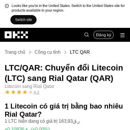
Looks like you're in the United States. Switch to the United States site for
products available in your region.
Switch site
Chuyển đến nội dung chính
Đăng ký
Trang chủ
Công cụ tính
LTC QAR
LTC/QAR: Chuyển đổi Litecoin
(LTC) sang Rial Qatar (QAR)
Litecoin sang Rial Qatar
4,2
1 Litecoin có giá trị bằng bao nhiêu
Rial Qatar?
1 LTC hiện đang có giá trị ر.ق163,93
+ر.ق0,10936
(+0,00%)