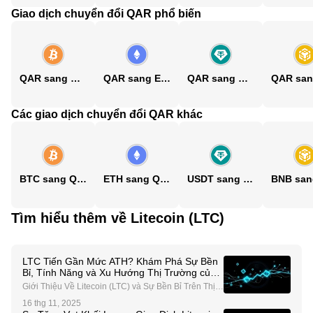
Giao dịch chuyển đổi QAR phổ biến
QAR sang BTC
QAR sang ETH
QAR sang USDT
Các giao dịch chuyển đổi QAR khác
BTC sang QAR
ETH sang QAR
USDT sang QAR
Tìm hiểu thêm về Litecoin (LTC)
LTC Tiến Gần Mức ATH? Khám Phá Sự Bền
Bỉ, Tính Năng và Xu Hướng Thị Trường của
Litecoin
Giới Thiệu Về Litecoin (LTC) và Sự Bền Bỉ Trên Thị T
rường Litecoin (LTC), thường được gọi là "bạc so với
16 thg 11, 2025
vàng của Bitcoin," đã liên tục chứng minh sự bền bỉ c