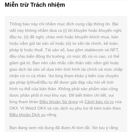
Miễn trừ Trách nhiệm
Thông báo này chỉ nhằm mục đích cung cấp thông tin. Bài
viết này không nhằm đưa ra (i) lời khuyên hoặc khuyến nghị
đầu tư, (ii) đề nghị, chào mời hoặc khuyến khích mua, bán
hoặc nắm giữ tài sản số hoặc (iii) tư vấn tài chính, kế toán,
pháp lý hoặc thuế. Tài sản số, bao gồm stablecoin và NFT,
đều chịu biến động thị trường, có mức độ rủi ro cao, có thể
giảm giá trị. Bạn nên cân nhắc cẩn thận việc nắm giữ hoặc
giao dịch tài sản số dựa trên tình hình tài chính và mức chấp
nhận rủi ro cá nhân. Vui lòng tham khảo ý kiến của chuyên
gia pháp lý/thuế/đầu tư để được giải đáp câu hỏi về tình
hình cụ thể của bản thân. Không phải sản phẩm nào cũng
được phân phối ở mọi khu vực. Để biết thêm chi tiết, vui
lòng tham khảo
Điều khoản Sử dụng
và
Cảnh báo rủi ro
của
OKX. Ví Web3 OKX và các dịch vụ phụ trợ đi kèm tuân theo
Điều khoản Dịch vụ
riêng.
Bạn đang xem nội dung đã được AI tóm tắt. Xin lưu ý rằng