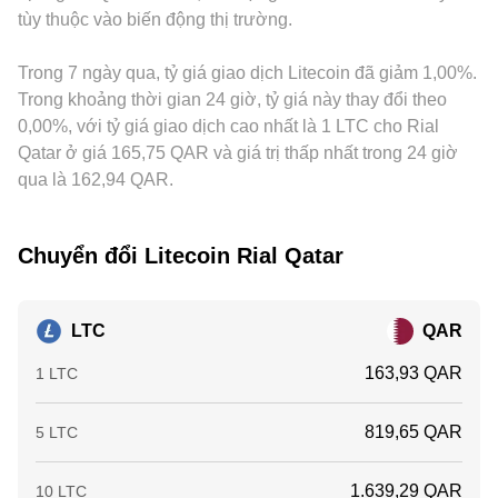
tùy thuộc vào biến động thị trường.
LTC/QAR hiển thị trên các nền tảng tổng hợp.
truyền vào báo giá LTC/QAR, nhất là khi thanh khoản QAR
trực tiếp hạn chế. Hoạt động arbitrage liên sàn thường giúp
Trong 7 ngày qua, tỷ giá giao dịch Litecoin đã giảm 1,00%.
thu hẹp khoảng cách giá, song không hoàn hảo do phí giao
dịch, thời gian chuyển tài sản, hạn mức rút/nạp và khác biệt
Trong khoảng thời gian 24 giờ, tỷ giá này thay đổi theo
tuân thủ, nên conversion rate LTC/QAR vẫn có thể khác
0,00%, với tỷ giá giao dịch cao nhất là 1 LTC cho Rial
nhau tạm thời giữa các venue.
Qatar ở giá 165,75 QAR và giá trị thấp nhất trong 24 giờ
qua là 162,94 QAR.
Chuyển đổi Litecoin Rial Qatar
LTC
QAR
163,93 QAR
1 LTC
819,65 QAR
5 LTC
1.639,29 QAR
10 LTC