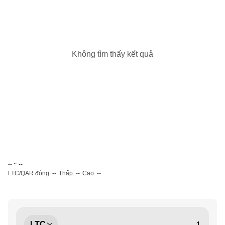
Không tìm thấy kết quả
-- ~ --
LTC/QAR đóng: --
Thấp: --
Cao: --
LTC