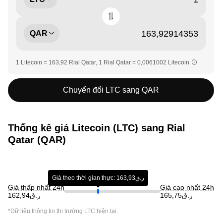
QAR
1 Litecoin = 163,92 Rial Qatar, 1 Rial Qatar = 0,0061002 Litecoin
Chuyển đổi LTC sang QAR
Thống kê giá Litecoin (LTC) sang Rial
Qatar (QAR)
Giá theo thời gian thực: ر.ق163,93
Giá thấp nhất 24h
Giá cao nhất 24h
ر.ق165,75
ر.ق162,94
*Dữ liệu thông tin thị trường
LTC
hiện tại.