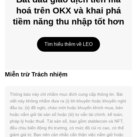
hoá trên OKX và khai phá
tiềm năng thu nhập tốt hơn
Tìm hiểu thêm về LEO
Miễn trừ Trách nhiệm
Thông báo này chỉ nhằm mục đích cung cấp thông tin. Bài
viết này không nhằm đưa ra (i) lời khuyên hoặc khuyến nghị
đầu tư, (ii) đề nghị, chào mời hoặc khuyến khích mua, bán
hoặc nắm giữ tài sản số hoặc (iii) tư vấn tài chính, kế toán,
pháp lý hoặc thuế. Tài sản số, bao gồm stablecoin và NFT,
đều chịu biến động thị trường, có mức độ rủi ro cao, có thể
giảm giá trị. Bạn nên cân nhắc cẩn thận việc nắm giữ hoặc