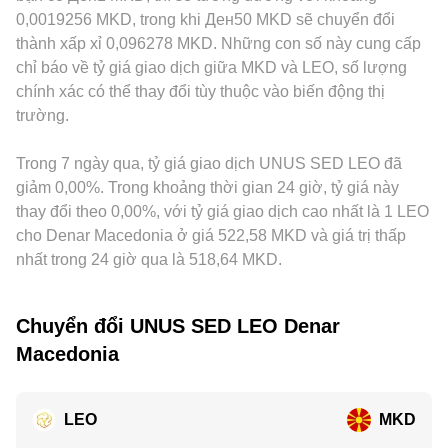
khoản ngắn hạn giữa các cặp giao dịch có thể tạo ra biến
của bộ tạo lập thị trường tự động (AMM) duy trì tích số dự
định cũng có thể tạo ra “premium” hoặc “discount” cục bộ:
0,0019256 MKD, trong khi Ден50 MKD sẽ chuyển đổi
động cục bộ trong tỷ lệ conversion rate LEO/MKD.
trữ không đổi x × y = k, trong đó x là dự trữ LEO và y là dự
những nơi hạn chế giao dịch token sàn hoặc yêu cầu tuân
thành xấp xỉ 0,096278 MKD. Những con số này cung cấp
trữ tài sản đối ứng, khiến giá tức thời xấp xỉ bằng y/x. Khi
thủ nghiêm ngặt có thể có mức giá khác biệt do hạn chế
chỉ báo về tỷ giá giao dịch giữa MKD và LEO, số lượng
các giao dịch lớn thay đổi mạnh một trong hai dự trữ, giá
dòng vốn. Hoạt động arbitrage giữa các sàn giúp thu hẹp
chính xác có thể thay đổi tùy thuộc vào biến động thị
trên AMM sẽ trượt theo đường cong này, tạo ra chênh lệch
chênh lệch bằng cách mua nơi rẻ và bán nơi đắt, nhưng
trường.
tạm thời so với báo giá từ sổ lệnh truyền thống và có thể lan
không phải lúc nào cũng loại bỏ hoàn toàn do chi phí giao
tỏa sang conversion rate LEO/MKD qua các đường quy đổi
dịch, thời gian chuyển tài sản, rủi ro thị trường và khác biệt
chéo.
hạ tầng, nên conversion rate LEO/MKD vẫn có thể biến
Trong 7 ngày qua, tỷ giá giao dịch UNUS SED LEO đã
thiên giữa các nền tảng.
giảm 0,00%. Trong khoảng thời gian 24 giờ, tỷ giá này
thay đổi theo 0,00%, với tỷ giá giao dịch cao nhất là 1 LEO
cho Denar Macedonia ở giá 522,58 MKD và giá trị thấp
nhất trong 24 giờ qua là 518,64 MKD.
Chuyển đổi UNUS SED LEO Denar
Macedonia
LEO
MKD