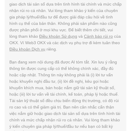
giao dịch tài sản số dựa trên tình hình tài chính và mức chấp
nhận rủi ro cá nhân. Vui lòng tham khảo ý kiến của chuyên
gia pháp lý/thuế/đầu tư để được giải đáp câu hỏi về tình
hình cụ thể của bản thân. Không phải sản phẩm nào cũng
được phân phối ở mọi khu vực. Để biết thêm chi tiết, vui
lòng tham khảo
Điều khoản Sử dụng
và
Cảnh báo rủi ro
của
OKX. Ví Web3 OKX và các dịch vụ phụ trợ đi kèm tuân theo
Điều khoản Dịch vụ
riêng.
Bạn đang xem nội dung đã được AI tóm tắt. Xin lưu ý rằng
thông tin được cung cấp có thể không chính xác, đầy đủ
hoặc cập nhật. Thông tin này không phải là (i) lời tư vấn
hoặc khuyến nghị đầu tư, (ii) lời đề nghị, kêu gọi hoặc
khuyến khích mua, bán hoặc nắm giữ tài sản kỹ thuật số,
hoặc (iii) lời tư vấn về tài chính, kế toán, pháp lý hoặc thuế.
Tài sản kỹ thuật số đều chịu biến động thị trường, có độ rủi
ro cao và có thể giảm giá trị. Bạn nên cân nhắc cẩn thận
việc nắm giữ hoặc giao dịch tài sản số dựa trên tình hình tài
chính và mức chấp nhận rủi ro cá nhân. Vui lòng tham khảo
ý kiến chuyên gia pháp lý/thuế/đầu tư nếu bạn có bất kỳ