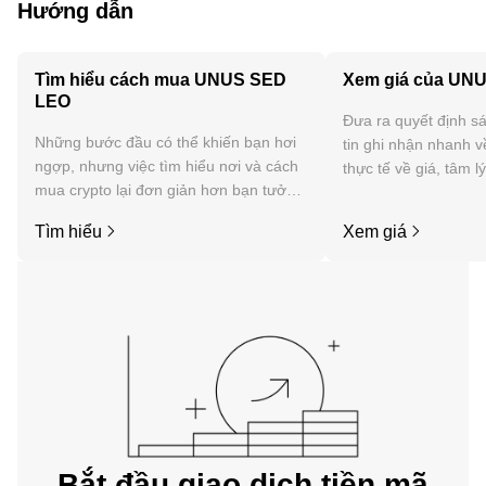
Hướng dẫn
Tìm hiểu cách mua UNUS SED
Xem giá của UN
LEO
Đưa ra quyết định sá
Những bước đầu có thể khiến bạn hơi
tin ghi nhận nhanh v
ngợp, nhưng việc tìm hiểu nơi và cách
thực tế về giá, tâm l
mua crypto lại đơn giản hơn bạn tưởng.
tức, v.v. của UNUS 
Bắt đầu hành trình của bạn trên ứng
Tìm hiểu
Xem giá
dụng di động OKX hoặc ngay tại đây
trên web.
Bắt đầu giao dịch tiền mã