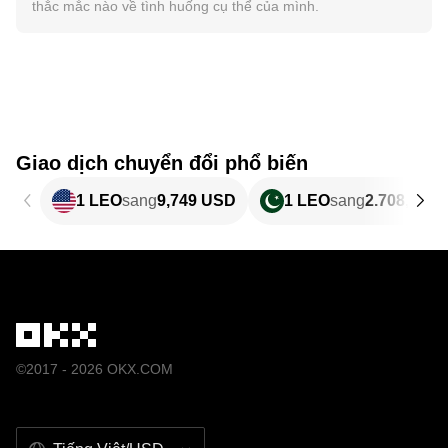
thắc mắc nào về tình huống cụ thể của mình.
Giao dịch chuyển đổi phổ biến
1 LEO
sang
9,749 USD
1 LEO
sang
2.708,95 
©2017 - 2026 OKX.COM