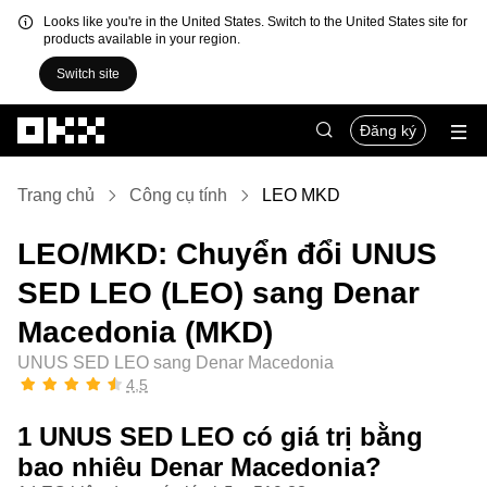
Looks like you're in the United States. Switch to the United States site for
products available in your region.
Switch site
Chuyển đến nội dung chính
Đăng ký
Trang chủ
Công cụ tính
LEO MKD
LEO/MKD: Chuyển đổi UNUS
SED LEO (LEO) sang Denar
Macedonia (MKD)
UNUS SED LEO sang Denar Macedonia
4,5
1 UNUS SED LEO có giá trị bằng
bao nhiêu Denar Macedonia?