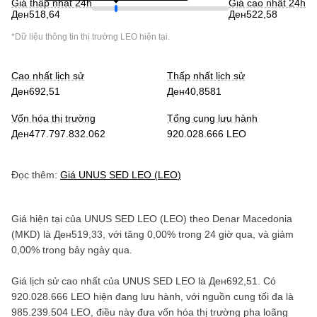
Giá thấp nhất 24h
Giá cao nhất 24h
Ден518,64
Ден522,58
*Dữ liệu thông tin thị trường
LEO
hiện tại.
Cao nhất lịch sử
Thấp nhất lịch sử
Ден692,51
Ден40,8581
Vốn hóa thị trường
Tổng cung lưu hành
Ден477.797.832.062
920.028.666 LEO
Đọc thêm:
Giá
UNUS SED LEO
(
LEO
)
Giá hiện tại của
UNUS SED LEO
(
LEO
) theo
Denar Macedonia
(
MKD
) là
Ден519,33
, với
tăng
0,00%
trong 24 giờ qua, và
giảm
0,00%
trong bảy ngày qua.
Giá lịch sử cao nhất của
UNUS SED LEO
là
Ден692,51
. Có
920.028.666 LEO
hiện đang lưu hành, với nguồn cung tối đa là
985.239.504 LEO
, điều này đưa vốn hóa thị trường pha loãng