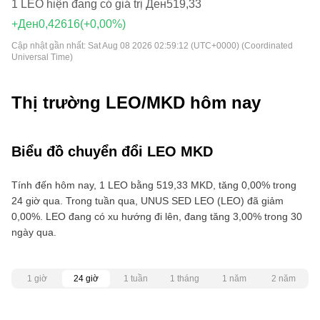
1 LEO hiện đang có giá trị Ден519,33
+Ден0,42616
(+0,00%)
Cập nhật gần nhất:
Sat Aug 08 2026 02:59:12 (UTC+0000) (Coordinated
Universal Time)
Thị trường LEO/MKD hôm nay
Biểu đồ chuyển đổi LEO MKD
Tính đến hôm nay, 1 LEO bằng 519,33 MKD, tăng 0,00% trong
24 giờ qua. Trong tuần qua, UNUS SED LEO (LEO) đã giảm
0,00%. LEO đang có xu hướng đi lên, đang tăng 3,00% trong 30
ngày qua.
1 giờ
24 giờ
1 tuần
1 tháng
1 năm
2 năm