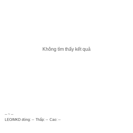
Không tìm thấy kết quả
-- ~ --
LEO/MKD đóng: --
Thấp: --
Cao: --