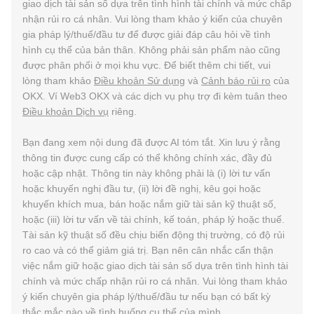
giao dịch tài sản số dựa trên tình hình tài chính và mức chấp
nhận rủi ro cá nhân. Vui lòng tham khảo ý kiến của chuyên
gia pháp lý/thuế/đầu tư để được giải đáp câu hỏi về tình
hình cụ thể của bản thân. Không phải sản phẩm nào cũng
được phân phối ở mọi khu vực. Để biết thêm chi tiết, vui
lòng tham khảo
Điều khoản Sử dụng
và
Cảnh báo rủi ro
của
OKX. Ví Web3 OKX và các dịch vụ phụ trợ đi kèm tuân theo
Điều khoản Dịch vụ
riêng.
Bạn đang xem nội dung đã được AI tóm tắt. Xin lưu ý rằng
thông tin được cung cấp có thể không chính xác, đầy đủ
hoặc cập nhật. Thông tin này không phải là (i) lời tư vấn
hoặc khuyến nghị đầu tư, (ii) lời đề nghị, kêu gọi hoặc
khuyến khích mua, bán hoặc nắm giữ tài sản kỹ thuật số,
hoặc (iii) lời tư vấn về tài chính, kế toán, pháp lý hoặc thuế.
Tài sản kỹ thuật số đều chịu biến động thị trường, có độ rủi
ro cao và có thể giảm giá trị. Bạn nên cân nhắc cẩn thận
việc nắm giữ hoặc giao dịch tài sản số dựa trên tình hình tài
chính và mức chấp nhận rủi ro cá nhân. Vui lòng tham khảo
ý kiến chuyên gia pháp lý/thuế/đầu tư nếu bạn có bất kỳ
thắc mắc nào về tình huống cụ thể của mình.