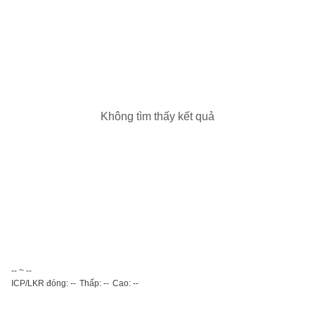
Không tìm thấy kết quả
-- ~ --
ICP/LKR đóng: --
Thấp: --
Cao: --