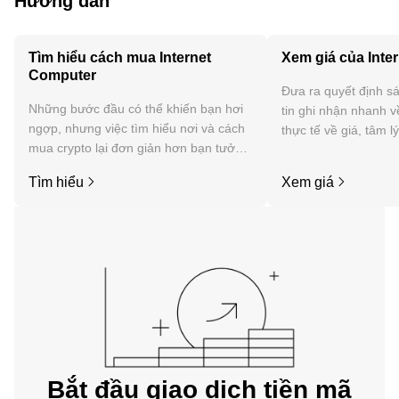
Hướng dẫn
Tìm hiểu cách mua Internet
Xem giá của Inte
Computer
Đưa ra quyết định sá
Những bước đầu có thể khiến bạn hơi
tin ghi nhận nhanh v
ngợp, nhưng việc tìm hiểu nơi và cách
thực tế về giá, tâm l
mua crypto lại đơn giản hơn bạn tưởng.
tức, v.v. của Interne
Bắt đầu hành trình của bạn trên ứng
Tìm hiểu
Xem giá
dụng di động OKX hoặc ngay tại đây
trên web.
Bắt đầu giao dịch tiền mã