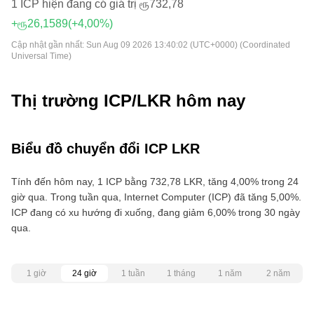
1 ICP hiện đang có giá trị ரூ732,78
+ரூ26,1589
(+4,00%)
Cập nhật gần nhất:
Sun Aug 09 2026 13:40:02 (UTC+0000) (Coordinated
Universal Time)
Thị trường ICP/LKR hôm nay
Biểu đồ chuyển đổi ICP LKR
Tính đến hôm nay, 1 ICP bằng 732,78 LKR, tăng 4,00% trong 24
giờ qua. Trong tuần qua, Internet Computer (ICP) đã tăng 5,00%.
ICP đang có xu hướng đi xuống, đang giảm 6,00% trong 30 ngày
qua.
1 giờ
24 giờ
1 tuần
1 tháng
1 năm
2 năm