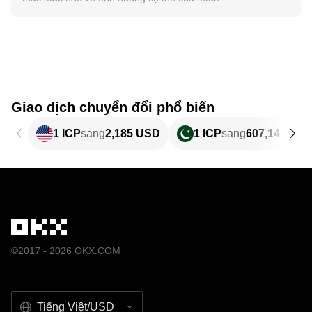
Giao dịch chuyển đổi phổ biến
1 ICP
sang
2,185 USD
1 ICP
sang
607,14 PKR
©2017 - 2026 OKX.COM
Tiếng Việt/USD