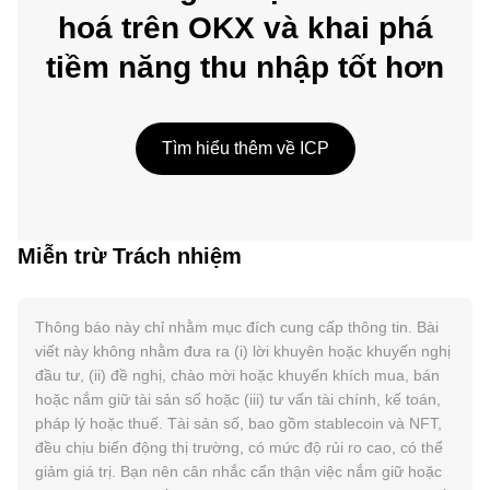
hoá trên OKX và khai phá
tiềm năng thu nhập tốt hơn
Tìm hiểu thêm về ICP
Miễn trừ Trách nhiệm
Thông báo này chỉ nhằm mục đích cung cấp thông tin. Bài
viết này không nhằm đưa ra (i) lời khuyên hoặc khuyến nghị
đầu tư, (ii) đề nghị, chào mời hoặc khuyến khích mua, bán
hoặc nắm giữ tài sản số hoặc (iii) tư vấn tài chính, kế toán,
pháp lý hoặc thuế. Tài sản số, bao gồm stablecoin và NFT,
đều chịu biến động thị trường, có mức độ rủi ro cao, có thể
giảm giá trị. Bạn nên cân nhắc cẩn thận việc nắm giữ hoặc