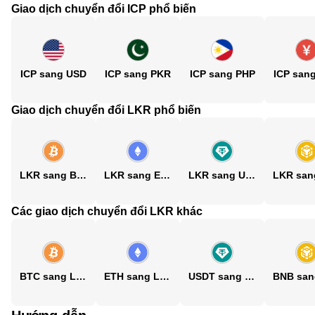
Giao dịch chuyển đổi ICP phổ biến
ICP sang USD
ICP sang PKR
ICP sang PHP
ICP san
Giao dịch chuyển đổi LKR phổ biến
LKR sang BTC
LKR sang ETH
LKR sang USDT
Các giao dịch chuyển đổi LKR khác
BTC sang LKR
ETH sang LKR
USDT sang LKR