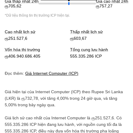
Giá thấp nhất 24h
Giá cao nhất 24h
ரூ705,62
ரூ757,27
*Dữ liệu thông tin thị trường
ICP
hiện tại.
Cao nhất lịch sử
Thấp nhất lịch sử
ரூ251.527,6
ரூ603,67
Vốn hóa thị trường
Tổng cung lưu hành
ரூ406.940.686.405
555.335.286 ICP
Đọc thêm:
Giá
Internet Computer
(
ICP
)
Giá hiện tại của
Internet Computer
(
ICP
) theo
Rupee Sri Lanka
(
LKR
) là
ரூ732,78
, với
tăng
4,00%
trong 24 giờ qua, và
tăng
5,00%
trong bảy ngày qua.
Giá lịch sử cao nhất của
Internet Computer
là
ரூ251.527,6
. Có
555.335.286 ICP
hiện đang lưu hành, với nguồn cung tối đa là
555.335.286 ICP
, điều này đưa vốn hóa thị trường pha loãng