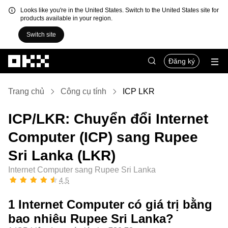
Looks like you're in the United States. Switch to the United States site for
products available in your region.
Switch site
Chuyển đến nội dung chính
Đăng ký
Trang chủ
Công cụ tính
ICP LKR
ICP/LKR: Chuyển đổi Internet
Computer (ICP) sang Rupee
Sri Lanka (LKR)
Internet Computer sang Rupee Sri Lanka
4,5
1 Internet Computer có giá trị bằng
bao nhiêu Rupee Sri Lanka?