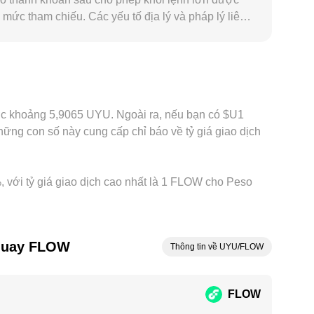
mức tham chiếu. Các yếu tố địa lý và pháp lý liên
mức premium/discount cục bộ so với thị trường toàn
ua USDT/UYU; bất kỳ chênh lệch của USDT so với
úp thu hẹp sai lệch này theo thời gian, nhưng
có thể khác nhau trong ngắn hạn.
ược khoảng 5,9065 UYU. Ngoài ra, nếu bạn có $U1
ng con số này cung cấp chỉ báo về tỷ giá giao dịch
, với tỷ giá giao dịch cao nhất là 1 FLOW cho Peso
guay FLOW
Thông tin về UYU/FLOW
FLOW