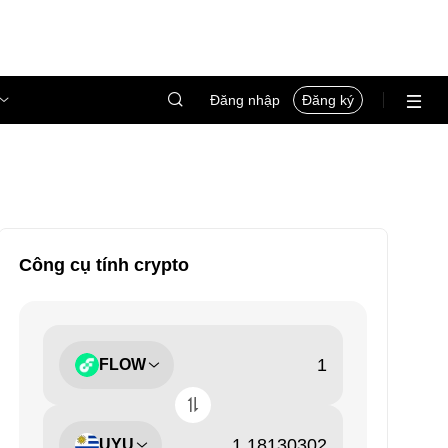
Đăng nhập
Đăng ký
Công cụ tính crypto
FLOW
UYU