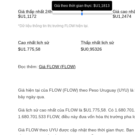
Giá theo thời gian thực: $U1,1813
Giá thấp nhất 24h
Giá cao nh
$U1,1172
$U1,2474
*Dữ liệu thông tin thị trường
FLOW
hiện tại.
Cao nhất lịch sử
Thấp nhất lịch sử
$U1.775,58
$U0,95326
Đọc thêm:
Giá
FLOW
(
FLOW
)
Giá hiện tại của
FLOW
(
FLOW
) theo
Peso Uruguay
(
UYU
) là
bảy ngày qua.
Giá lịch sử cao nhất của
FLOW
là
$U1.775,58
. Có
1.680.70
1.680.701.533 FLOW
, điều này đưa vốn hóa thị trường pha
Giá
FLOW
theo
UYU
được cập nhật theo thời gian thực. Bạn