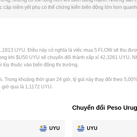
ặc cặp niêm yết phụ có thể chứng kiến biến động lớn hơn quanh 
c hay nhu cầu đặc thù từ cộng đồng NFT/gaming, có thể tạo ra 
giá FLOW chủ yếu qua cặp FLOW/USDT, rồi quy đổi sang UYU q
o mức FLOW/UYU niêm yết. Hoạt động arbitrage giữa các sàn gi
hạn rút nạp, độ trễ mạng lưới và rủi ro biến động khiến giá vẫn 
xỉ 1,1813 UYU. Điều này có nghĩa là việc mua 5 FLOW sẽ thu đ
ng khi $U50 UYU sẽ chuyển đổi thành xấp xỉ 42,3261 UYU. Nhữ
 tùy thuộc vào biến động thị trường.
. Trong khoảng thời gian 24 giờ, tỷ giá này thay đổi theo 5,00%
4 giờ qua là 1,1172 UYU.
Chuyển đổi Peso Uru
UYU
UYU