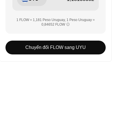
1 FLOW = 1,181 Peso Uruguay, 1 Peso Uruguay =
0,84652 FLOW
Chuyển đổi FLOW sang UYU