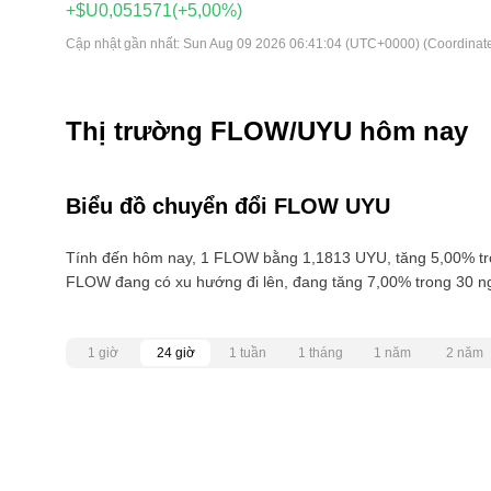
+$U0,051571
(+5,00%)
Cập nhật gần nhất:
Sun Aug 09 2026 06:41:04 (UTC+0000) (Coordinate
Thị trường FLOW/UYU hôm nay
Biểu đồ chuyển đổi FLOW UYU
Tính đến hôm nay, 1 FLOW bằng 1,1813 UYU, tăng 5,00% tr
FLOW đang có xu hướng đi lên, đang tăng 7,00% trong 30 n
1 giờ
24 giờ
1 tuần
1 tháng
1 năm
2 năm