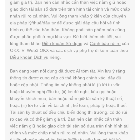
giảm giá trị. Bạn nên cân nhắc cẩn thận việc nắm giữ hoặc
giao dịch tài sản số dựa trên tình hình tài chính và mức chấp
nhận rủi ro cá nhân. Vui lòng tham khảo ý kiến của chuyên
gia pháp lý/thuế/đầu tư để được giải đáp câu hỏi về tình
hình cụ thể của bản thân. Không phải sản phẩm nào cũng
được phân phối ở mọi khu vực. Để biết thêm chi tiết, vui
lòng tham khảo
Điều khoản Sử dụng
và
Cảnh báo rủi ro
của
OKX. Ví Web3 OKX và các dịch vụ phụ trợ đi kèm tuân theo
Điều khoản Dịch vụ
riêng.
Bạn đang xem nội dung đã được AI tóm tắt. Xin lưu ý rằng
thông tin được cung cấp có thể không chính xác, đầy đủ
hoặc cập nhật. Thông tin này không phải là (i) lời tư vấn
hoặc khuyến nghị đầu tư, (ii) lời đề nghị, kêu gọi hoặc
khuyến khích mua, bán hoặc nắm giữ tài sản kỹ thuật số,
hoặc (iii) lời tư vấn về tài chính, kế toán, pháp lý hoặc thuế.
Tài sản kỹ thuật số đều chịu biến động thị trường, có độ rủi
ro cao và có thể giảm giá trị. Bạn nên cân nhắc cẩn thận
việc nắm giữ hoặc giao dịch tài sản số dựa trên tình hình tài
chính và mức chấp nhận rủi ro cá nhân. Vui lòng tham khảo
ý kiến chuyên gia pháp lý/thuế/đầu tư nếu bạn có bất kỳ