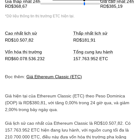
Giá thấp nhất 24h
Giá cao nhất 24h
RD$368,67
RD$385,19
*Dữ liệu thông tin thị trường
ETC
hiện tại.
Cao nhất lịch sử
Thấp nhất lịch sử
RD$10.507,82
RD$181,91
Vốn hóa thị trường
Tổng cung lưu hành
RD$60.078.536.232
157.763.952 ETC
Đọc thêm:
Giá
Ethereum Classic
(
ETC
)
Giá hiện tại của
Ethereum Classic
(
ETC
) theo
Peso Dominica
(
DOP
) là
RD$380,81
, với
tăng
0,00%
trong 24 giờ qua, và
giảm
2,00%
trong bảy ngày qua.
Giá lịch sử cao nhất của
Ethereum Classic
là
RD$10.507,82
. Có
157.763.952 ETC
hiện đang lưu hành, với nguồn cung tối đa là
210.700.000 ETC
, điều này đưa vốn hóa thị trường pha loãng