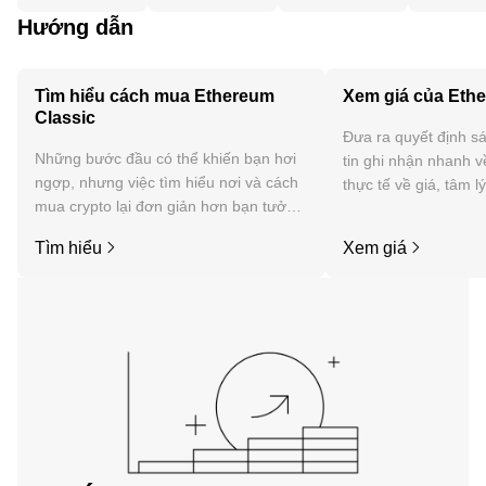
Hướng dẫn
Tìm hiểu cách mua Ethereum
Xem giá của Ethe
Classic
Đưa ra quyết định sá
Những bước đầu có thể khiến bạn hơi
tin ghi nhận nhanh v
ngợp, nhưng việc tìm hiểu nơi và cách
thực tế về giá, tâm l
mua crypto lại đơn giản hơn bạn tưởng.
tức, v.v. của Ethereu
Bắt đầu hành trình của bạn trên ứng
Tìm hiểu
Xem giá
dụng di động OKX hoặc ngay tại đây
trên web.