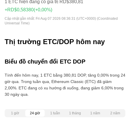
1 ETC hiện đang có giá trị RD$380,81
+RD$0,58380
(+0,00%)
Cập nhật gần nhất:
Fri Aug 07 2026 08:36:31 (UTC+0000) (Coordinated
Universal Time)
Thị trường ETC/DOP hôm nay
Biểu đồ chuyển đổi ETC DOP
Tính đến hôm nay, 1 ETC bằng 380,81 DOP, tăng 0,00% trong 24
giờ qua. Trong tuần qua, Ethereum Classic (ETC) đã giảm
2,00%. ETC đang có xu hướng đi xuống, đang giảm 6,00% trong
30 ngày qua.
1 giờ
24 giờ
1 tuần
1 tháng
1 năm
2 năm