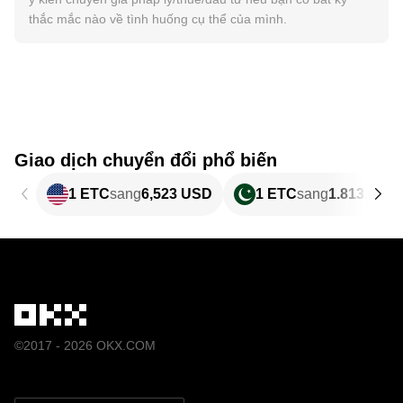
thắc mắc nào về tình huống cụ thể của mình.
Giao dịch chuyển đổi phổ biến
1 ETC
sang
6,523 USD
1 ETC
sang
1.813,65 
©2017 - 2026 OKX.COM