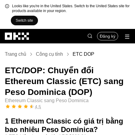
Looks like you're in the United States. Switch to the United States site for
products available in your region.
Switch site
Chuyển đến nội dung chính
Đăng ký
Trang chủ
Công cụ tính
ETC DOP
ETC/DOP: Chuyển đổi
Ethereum Classic (ETC) sang
Peso Dominica (DOP)
Ethereum Classic sang Peso Dominica
4,5
1 Ethereum Classic có giá trị bằng
bao nhiêu Peso Dominica?