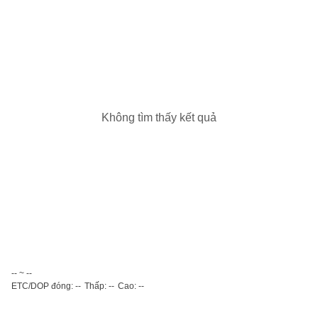
Không tìm thấy kết quả
-- ~ --
ETC/DOP đóng: --
Thấp: --
Cao: --