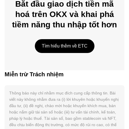
Bắt đầu giao dịch tiền mã
hoá trên OKX và khai phá
tiềm năng thu nhập tốt hơn
Tìm hiểu thêm về ETC
Miễn trừ Trách nhiệm
Thông báo này chỉ nhằm mục đích cung cấp thông tin. Bài
viết này không nhằm đưa ra (i) lời khuyên hoặc khuyến nghị
đầu tư, (ii) đề nghị, chào mời hoặc khuyến khích mua, bán
hoặc nắm giữ tài sản số hoặc (iii) tư vấn tài chính, kế toán,
pháp lý hoặc thuế. Tài sản số, bao gồm stablecoin và NFT,
đều chịu biến động thị trường, có mức độ rủi ro cao, có thể