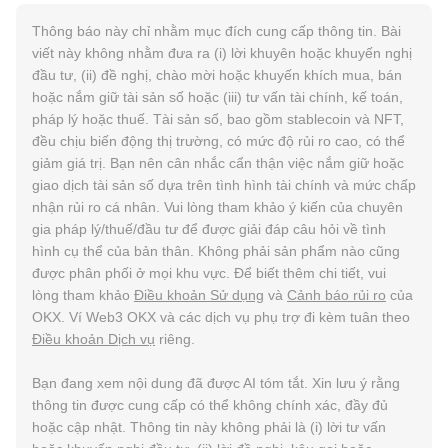
Thông báo này chỉ nhằm mục đích cung cấp thông tin. Bài
viết này không nhằm đưa ra (i) lời khuyên hoặc khuyến nghị
đầu tư, (ii) đề nghị, chào mời hoặc khuyến khích mua, bán
hoặc nắm giữ tài sản số hoặc (iii) tư vấn tài chính, kế toán,
pháp lý hoặc thuế. Tài sản số, bao gồm stablecoin và NFT,
đều chịu biến động thị trường, có mức độ rủi ro cao, có thể
giảm giá trị. Bạn nên cân nhắc cẩn thận việc nắm giữ hoặc
giao dịch tài sản số dựa trên tình hình tài chính và mức chấp
nhận rủi ro cá nhân. Vui lòng tham khảo ý kiến của chuyên
gia pháp lý/thuế/đầu tư để được giải đáp câu hỏi về tình
hình cụ thể của bản thân. Không phải sản phẩm nào cũng
được phân phối ở mọi khu vực. Để biết thêm chi tiết, vui
lòng tham khảo
Điều khoản Sử dụng
và
Cảnh báo rủi ro
của
OKX. Ví Web3 OKX và các dịch vụ phụ trợ đi kèm tuân theo
Điều khoản Dịch vụ
riêng.
Bạn đang xem nội dung đã được AI tóm tắt. Xin lưu ý rằng
thông tin được cung cấp có thể không chính xác, đầy đủ
hoặc cập nhật. Thông tin này không phải là (i) lời tư vấn