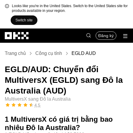
Looks like you're in the United States. Switch to the United States site for
products available in your region.
Switch site
Chuyển đến nội dung chính
Đăng ký
Trang chủ
Công cụ tính
EGLD AUD
EGLD/AUD: Chuyển đổi
MultiversX (EGLD) sang Đô la
Australia (AUD)
MultiversX sang Đô la Australia
4,5
1 MultiversX có giá trị bằng bao
nhiêu Đô la Australia?