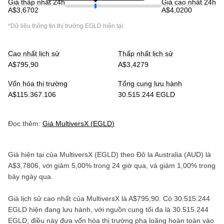
Giá thấp nhất 24h
Giá cao nhất 24h
A$3,6702
A$4,0200
*Dữ liệu thông tin thị trường
EGLD
hiện tại.
Cao nhất lịch sử
Thấp nhất lịch sử
A$795,90
A$3,4279
Vốn hóa thị trường
Tổng cung lưu hành
A$115.367.106
30.515.244 EGLD
Đọc thêm:
Giá
MultiversX
(
EGLD
)
Giá hiện tại của
MultiversX
(
EGLD
) theo
Đô la Australia
(
AUD
) là
A$3,7806
, với
giảm
5,00%
trong 24 giờ qua, và
giảm
1,00%
trong
bảy ngày qua.
Giá lịch sử cao nhất của
MultiversX
là
A$795,90
. Có
30.515.244
EGLD
hiện đang lưu hành, với nguồn cung tối đa là
30.515.244
EGLD
, điều này đưa vốn hóa thị trường pha loãng hoàn toàn vào