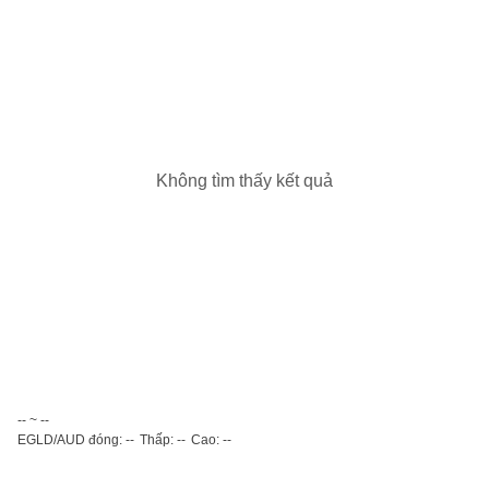
Không tìm thấy kết quả
-- ~ --
EGLD/AUD đóng: --
Thấp: --
Cao: --