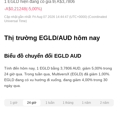
1 EGLD hiện đang có giá trị A$3,7806
-A$0,21248
(-5,00%)
Cập nhật gần nhất:
Fri Aug 07 2026 14:44:47 (UTC+0000) (Coordinated
Universal Time)
Thị trường EGLD/AUD hôm nay
Biểu đồ chuyển đổi EGLD AUD
Tính đến hôm nay, 1 EGLD bằng 3,7806 AUD, giảm 5,00% trong
24 giờ qua. Trong tuần qua, MultiversX (EGLD) đã giảm 1,00%.
EGLD đang có xu hướng đi xuống, đang giảm 4,00% trong 30
ngày qua.
1 giờ
24 giờ
1 tuần
1 tháng
1 năm
2 năm