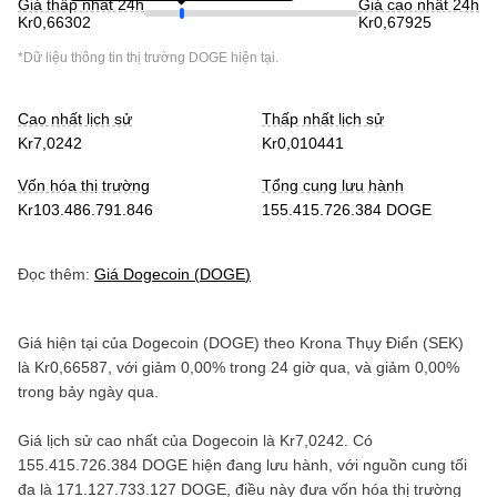
Giá thấp nhất 24h
Giá cao nhất 24h
Kr0,66302
Kr0,67925
*Dữ liệu thông tin thị trường
DOGE
hiện tại.
Cao nhất lịch sử
Thấp nhất lịch sử
Kr7,0242
Kr0,010441
Vốn hóa thị trường
Tổng cung lưu hành
Kr103.486.791.846
155.415.726.384 DOGE
Đọc thêm:
Giá
Dogecoin
(
DOGE
)
Giá hiện tại của
Dogecoin
(
DOGE
) theo
Krona Thụy Điển
(
SEK
)
là
Kr0,66587
, với
giảm
0,00%
trong 24 giờ qua, và
giảm
0,00%
trong bảy ngày qua.
Giá lịch sử cao nhất của
Dogecoin
là
Kr7,0242
. Có
155.415.726.384 DOGE
hiện đang lưu hành, với nguồn cung tối
đa là
171.127.733.127 DOGE
, điều này đưa vốn hóa thị trường