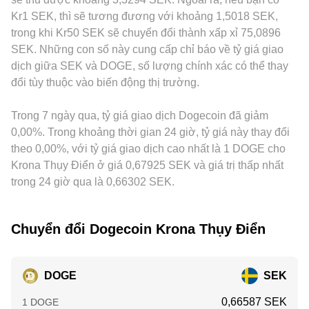
năng tiếp cận DOGE và khối lượng theo SEK. Cuối cùng,
thay đổi theo độ mất cân bằng của hai bên tài sản trong
theo SEK đôi lúc có premium hoặc discount so với nơi khác.
Kr1 SEK, thì sẽ tương đương với khoảng 1,5018 SEK,
động lực kỹ thuật như funding rate trên hợp đồng perp
pool. Tất cả các nguồn giá này, khi được chuẩn hóa và tổng
Trên nhiều sàn, DOGE chủ yếu giao dịch so với USDT; vì
trong khi Kr50 SEK sẽ chuyển đổi thành xấp xỉ 75,0896
DOGE, đáo hạn quyền chọn, biến động basis giữa thị
hợp, đóng góp vào mức conversion rate DOGE/SEK mà
vậy, basis của USDT so với SEK (thông qua cặp USDT/SEK)
SEK. Những con số này cung cấp chỉ báo về tỷ giá giao
trường giao ngay và phái sinh, cùng dòng dịch chuyển của
người dùng nhìn thấy trên nền tảng chuyển đổi.
sẽ truyền qua chuỗi định giá DOGE→USDT→SEK và ảnh
dịch giữa SEK và DOGE, số lượng chính xác có thể thay
ví “cá voi” và dòng vào/ra sàn tạo biến động ngắn hạn bao
hưởng đến conversion rate DOGE/SEK cuối cùng. Hoạt
đổi tùy thuộc vào biến động thị trường.
phủ lên các yếu tố cấu trúc nêu trên.
động arbitrage giữa các sàn giúp thu hẹp chênh lệch, nhưng
không phải lúc nào cũng tức thời do chi phí rút nạp, thời
Trong 7 ngày qua, tỷ giá giao dịch Dogecoin đã giảm
gian xác nhận mạng lưới và hạn mức tài khoản; vì vậy, các
sai lệch ngắn hạn vẫn xuất hiện, đặc biệt khi biến động tăng
0,00%. Trong khoảng thời gian 24 giờ, tỷ giá này thay đổi
cao.
theo 0,00%, với tỷ giá giao dịch cao nhất là 1 DOGE cho
Krona Thụy Điển ở giá 0,67925 SEK và giá trị thấp nhất
trong 24 giờ qua là 0,66302 SEK.
Chuyển đổi Dogecoin Krona Thụy Điển
DOGE
SEK
0,66587 SEK
1 DOGE