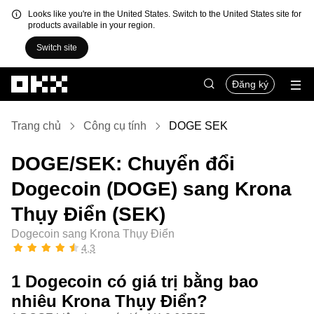
Looks like you're in the United States. Switch to the United States site for
products available in your region.
Switch site
Chuyển đến nội dung chính
Đăng ký
Trang chủ
Công cụ tính
DOGE SEK
DOGE/SEK: Chuyển đổi
Dogecoin (DOGE) sang Krona
Thụy Điển (SEK)
Dogecoin sang Krona Thụy Điển
4,3
1 Dogecoin có giá trị bằng bao
nhiêu Krona Thụy Điển?