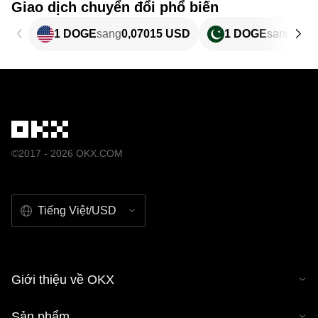
Giao dịch chuyển đổi phổ biến
1 DOGE
sang
0,07015 USD
1 DOGE
sang
19,4
©2017 - 2026 OKX.COM
Tiếng Việt/USD
Giới thiệu về OKX
Sản phẩm