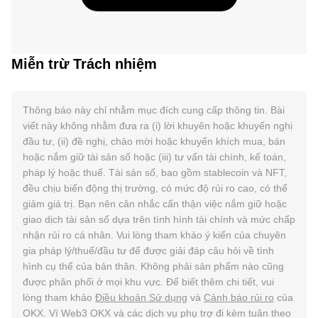
Miễn trừ Trách nhiệm
Thông báo này chỉ nhằm mục đích cung cấp thông tin. Bài
viết này không nhằm đưa ra (i) lời khuyên hoặc khuyến nghị
đầu tư, (ii) đề nghị, chào mời hoặc khuyến khích mua, bán
hoặc nắm giữ tài sản số hoặc (iii) tư vấn tài chính, kế toán,
pháp lý hoặc thuế. Tài sản số, bao gồm stablecoin và NFT,
đều chịu biến động thị trường, có mức độ rủi ro cao, có thể
giảm giá trị. Bạn nên cân nhắc cẩn thận việc nắm giữ hoặc
giao dịch tài sản số dựa trên tình hình tài chính và mức chấp
nhận rủi ro cá nhân. Vui lòng tham khảo ý kiến của chuyên
gia pháp lý/thuế/đầu tư để được giải đáp câu hỏi về tình
hình cụ thể của bản thân. Không phải sản phẩm nào cũng
được phân phối ở mọi khu vực. Để biết thêm chi tiết, vui
lòng tham khảo
Điều khoản Sử dụng
và
Cảnh báo rủi ro
của
OKX. Ví Web3 OKX và các dịch vụ phụ trợ đi kèm tuân theo