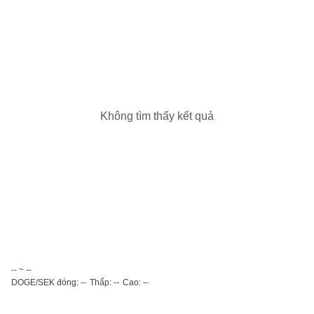
Không tìm thấy kết quả
-- ~ --
DOGE/SEK đóng: --
Thấp: --
Cao: --