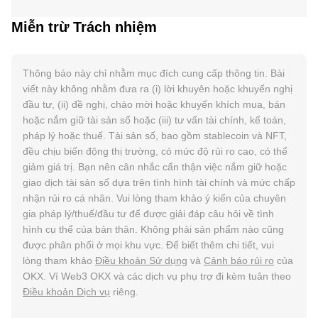
Miễn trừ Trách nhiệm
Thông báo này chỉ nhằm mục đích cung cấp thông tin. Bài
viết này không nhằm đưa ra (i) lời khuyên hoặc khuyến nghị
đầu tư, (ii) đề nghị, chào mời hoặc khuyến khích mua, bán
hoặc nắm giữ tài sản số hoặc (iii) tư vấn tài chính, kế toán,
pháp lý hoặc thuế. Tài sản số, bao gồm stablecoin và NFT,
đều chịu biến động thị trường, có mức độ rủi ro cao, có thể
giảm giá trị. Bạn nên cân nhắc cẩn thận việc nắm giữ hoặc
giao dịch tài sản số dựa trên tình hình tài chính và mức chấp
nhận rủi ro cá nhân. Vui lòng tham khảo ý kiến của chuyên
gia pháp lý/thuế/đầu tư để được giải đáp câu hỏi về tình
hình cụ thể của bản thân. Không phải sản phẩm nào cũng
được phân phối ở mọi khu vực. Để biết thêm chi tiết, vui
lòng tham khảo
Điều khoản Sử dụng
và
Cảnh báo rủi ro
của
OKX. Ví Web3 OKX và các dịch vụ phụ trợ đi kèm tuân theo
Điều khoản Dịch vụ
riêng.