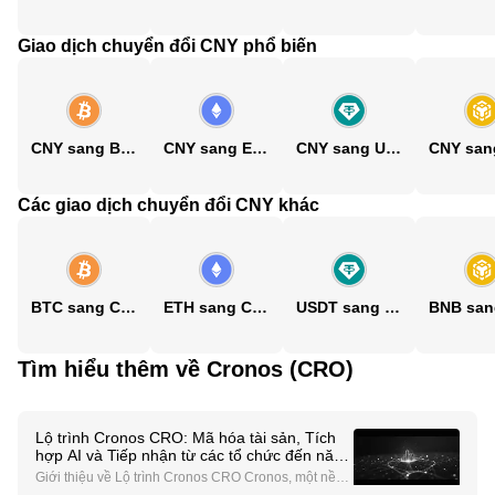
Giao dịch chuyển đổi CNY phổ biến
CNY sang BTC
CNY sang ETH
CNY sang USDT
Các giao dịch chuyển đổi CNY khác
BTC sang CNY
ETH sang CNY
USDT sang CNY
Tìm hiểu thêm về Cronos (CRO)
Lộ trình Cronos CRO: Mã hóa tài sản, Tích
hợp AI và Tiếp nhận từ các tổ chức đến năm
2026
Giới thiệu về Lộ trình Cronos CRO Cronos, một nền t