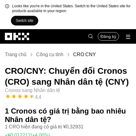
Looks like you're in the United States. Switch to the United States site for
products available in your region.
Switch site
Chuyển đến nội dung chính
Đăng ký
Trang chủ
Công cụ tính
CRO CNY
CRO/CNY: Chuyển đổi Cronos
(CRO) sang Nhân dân tệ (CNY)
Cronos sang Nhân dân tệ
4,4
1 Cronos có giá trị bằng bao nhiêu
Nhân dân tệ?
1 CRO hiện đang có giá trị ¥0,32931
+¥0,012212
(+4,00%)