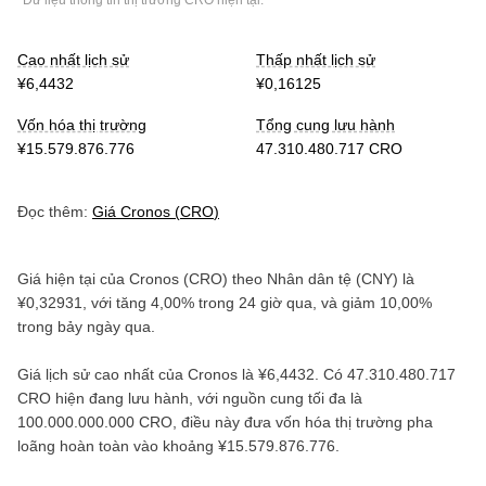
*Dữ liệu thông tin thị trường
CRO
hiện tại.
Cao nhất lịch sử
Thấp nhất lịch sử
¥6,4432
¥0,16125
Vốn hóa thị trường
Tổng cung lưu hành
¥15.579.876.776
47.310.480.717 CRO
Đọc thêm:
Giá
Cronos
(
CRO
)
Giá hiện tại của
Cronos
(
CRO
) theo
Nhân dân tệ
(
CNY
) là
¥0,32931
, với
tăng
4,00%
trong 24 giờ qua, và
giảm
10,00%
trong bảy ngày qua.
Giá lịch sử cao nhất của
Cronos
là
¥6,4432
. Có
47.310.480.717
CRO
hiện đang lưu hành, với nguồn cung tối đa là
100.000.000.000 CRO
, điều này đưa vốn hóa thị trường pha
loãng hoàn toàn vào khoảng
¥15.579.876.776
.