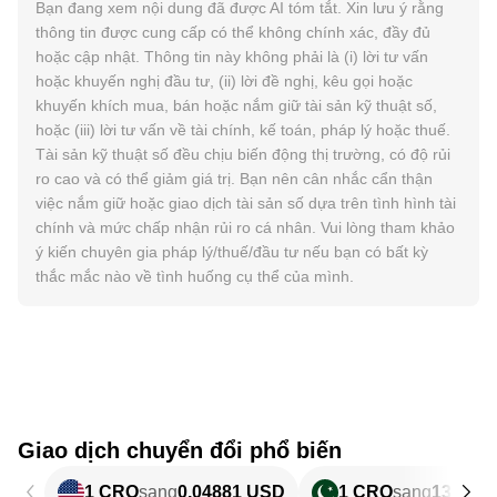
Bạn đang xem nội dung đã được AI tóm tắt. Xin lưu ý rằng
thông tin được cung cấp có thể không chính xác, đầy đủ
hoặc cập nhật. Thông tin này không phải là (i) lời tư vấn
hoặc khuyến nghị đầu tư, (ii) lời đề nghị, kêu gọi hoặc
khuyến khích mua, bán hoặc nắm giữ tài sản kỹ thuật số,
hoặc (iii) lời tư vấn về tài chính, kế toán, pháp lý hoặc thuế.
Tài sản kỹ thuật số đều chịu biến động thị trường, có độ rủi
ro cao và có thể giảm giá trị. Bạn nên cân nhắc cẩn thận
việc nắm giữ hoặc giao dịch tài sản số dựa trên tình hình tài
chính và mức chấp nhận rủi ro cá nhân. Vui lòng tham khảo
ý kiến chuyên gia pháp lý/thuế/đầu tư nếu bạn có bất kỳ
thắc mắc nào về tình huống cụ thể của mình.
Giao dịch chuyển đổi phổ biến
1 CRO
sang
0,04881 USD
1 CRO
sang
13,56 