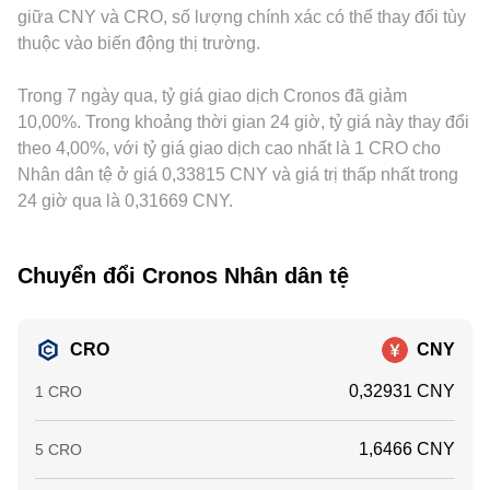
giữa CNY và CRO, số lượng chính xác có thể thay đổi tùy
chọn (nếu có), dòng tiền lớn từ ví cá voi, chuyển động
hiệu dụng khác nhau, phản ánh trực tiếp vào rate hiển thị.
thuộc vào biến động thị trường.
staking/unstaking của validator, và biến động thanh khoản
Hoạt động arbitrage giữa các sàn giúp thu hẹp những sai
trên các DEX Cronos sẽ tạo thêm nhiễu ngắn hạn lên
lệch này bằng cách mua nơi rẻ và bán nơi đắt, song vẫn
conversion rate CRO/CNY.
Trong 7 ngày qua, tỷ giá giao dịch Cronos đã giảm
không hoàn hảo do chi phí, thời gian chuyển tài sản, chênh
lệch thanh khoản và rủi ro thị trường, nên conversion rate
10,00%. Trong khoảng thời gian 24 giờ, tỷ giá này thay đổi
CRO/CNY vẫn có thể biến động lệch nhau theo thời điểm.
theo 4,00%, với tỷ giá giao dịch cao nhất là 1 CRO cho
Nhân dân tệ ở giá 0,33815 CNY và giá trị thấp nhất trong
24 giờ qua là 0,31669 CNY.
Chuyển đổi Cronos Nhân dân tệ
CRO
CNY
0,32931 CNY
1 CRO
1,6466 CNY
5 CRO