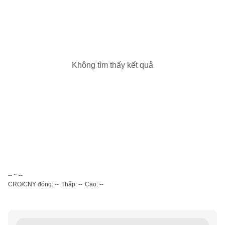
Không tìm thấy kết quả
-- ~ --
CRO/CNY đóng: --
Thấp: --
Cao: --