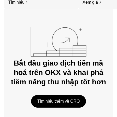
Tìm hiểu
Xem giá
dụng di động OKX hoặc ngay tại đây
trên web.
Bắt đầu giao dịch tiền mã
hoá trên OKX và khai phá
tiềm năng thu nhập tốt hơn
Tìm hiểu thêm về CRO