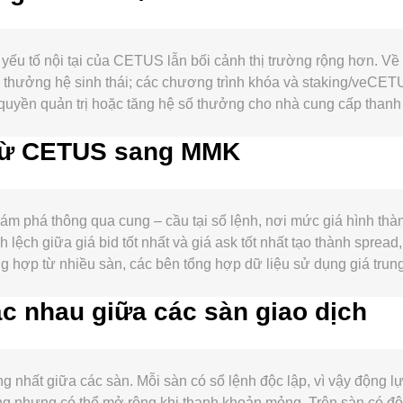
ếu tố nội tại của CETUS lẫn bối cảnh thị trường rộng hơn. Về
 thưởng hệ sinh thái; các chương trình khóa và staking/veCE
quyền quản trị hoặc tăng hệ số thưởng cho nhà cung cấp than
chỉnh tốc độ phát hành hoặc triển khai cơ chế mua lại/đốt nếu 
i từ CETUS sang MMK
ng của Cetus Protocol trên Sui và Aptos: khối lượng giao dịch
 tăng phần thưởng hay tham gia quản trị đều có thể kéo nhu cầu
tối ưu phí hay khai thác lợi ích quản trị, cầu có xu hướng mạ
 định với hướng đi của Bitcoin và tâm lý chấp nhận rủi ro toà
 phá thông qua cung – cầu tại sổ lệnh, nơi mức giá hình thà
 khác, sức mạnh của MMK, chính sách tỷ giá và biến động trên t
 lệch giữa giá bid tốt nhất và giá ask tốt nhất tạo thành spre
conversion rate CETUS/MMK. Các diễn biến pháp lý — như quy đị
g hợp từ nhiều sàn, các bên tổng hợp dữ liệu sử dụng giá tru
n số tại các khu vực có nhu cầu MMK — có thể gây biến động độ
e_i × Volume_i) / Σ Volume_i. Với người dùng, phép tính quy đ
i trên một số nền tảng, đáo hạn quyền chọn nếu có, lịch mở kh
c nhau giữa các sàn giao dịch
 / conversion rate. Ngoài thị trường tập trung, CETUS còn có
giao dịch tập trung, thường tạo thêm biến động ngắn hạn chồng l
ái của hai tài sản trong pool và giá cục bộ được xấp xỉ bởi y/x
 như CETUS/USDT hay CETUS/SUI, conversion rate cuối cùng 
tảng.
hất giữa các sàn. Mỗi sàn có sổ lệnh độc lập, vì vậy động lự
g nhưng có thể mở rộng khi thanh khoản mỏng. Trên sàn có độ 