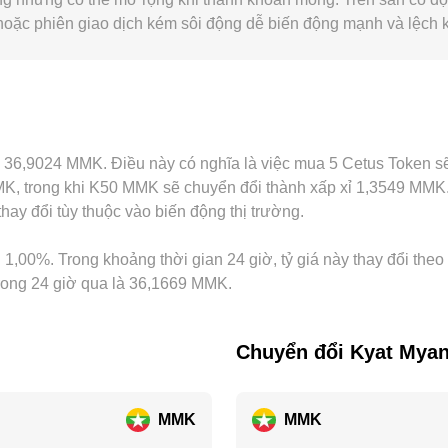
 hoặc phiên giao dịch kém sôi động dễ biến động mạnh và lệch k
 tiếp cận MMK phụ thuộc vào hạ tầng chuyển đổi nội địa, kiểm so
g cụ thể chênh lệch với nơi khác. Ngoài ra, trên nhiều sàn, C
ới MMK (premium hoặc discount của USDT khi quy đổi ra kyat)
giá hội tụ theo thời gian bằng cách mua nơi rẻ và bán nơi đắt,
, nên chênh lệch ngắn hạn vẫn có thể tồn tại.
xỉ 36,9024 MMK. Điều này có nghĩa là việc mua 5 Cetus Token 
, trong khi K50 MMK sẽ chuyển đổi thành xấp xỉ 1,3549 MMK. 
ay đổi tùy thuộc vào biến động thị trường.
 1,00%. Trong khoảng thời gian 24 giờ, tỷ giá này thay đổi the
trong 24 giờ qua là 36,1669 MMK.
Chuyển đổi Kyat Mya
MMK
MMK