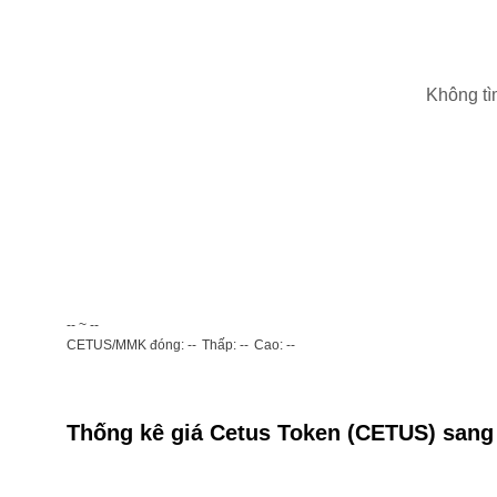
Không tì
-- ~ --
CETUS/MMK đóng: --
Thấp: --
Cao: --
Thống kê giá Cetus Token (CETUS) san