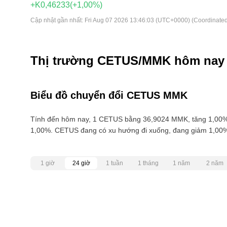
+K0,46233
(+1,00%)
Cập nhật gần nhất:
Fri Aug 07 2026 13:46:03 (UTC+0000) (Coordinated
Thị trường CETUS/MMK hôm nay
Biểu đồ chuyển đổi CETUS MMK
Tính đến hôm nay, 1 CETUS bằng 36,9024 MMK, tăng 1,00% 
1,00%. CETUS đang có xu hướng đi xuống, đang giảm 1,00%
1 giờ
24 giờ
1 tuần
1 tháng
1 năm
2 năm