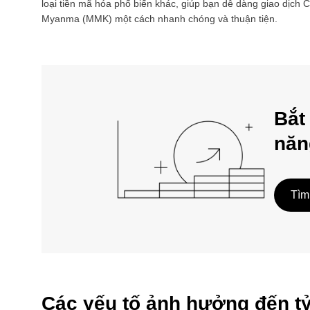
loại tiền mã hóa phổ biến khác, giúp bạn dễ dàng giao dịch
C
Myanma
(
MMK
) một cách nhanh chóng và thuận tiện.
Bắt
năn
Tìm
Các yếu tố ảnh hưởng đến 