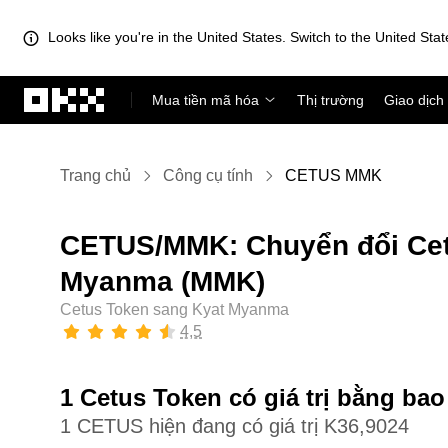
Looks like you're in the United States. Switch to the United Stat
Chuyển đến nội dung chính
Mua tiền mã hóa
Thị trường
Giao dịch
Trang chủ
Công cụ tính
CETUS MMK
CETUS/MMK: Chuyển đổi Cet
Myanma (MMK)
Cetus Token sang Kyat Myanma
4,5
1 Cetus Token có giá trị bằng b
1 CETUS hiện đang có giá trị K36,9024