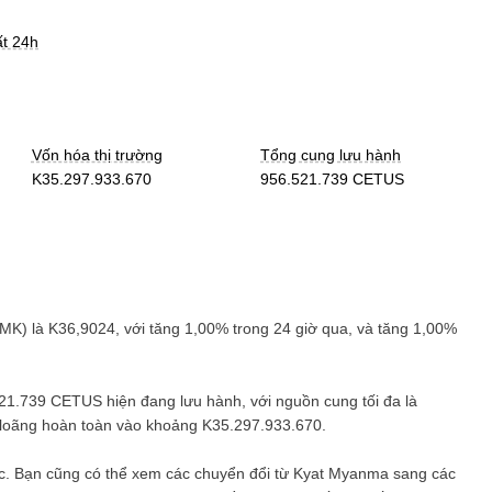
ất 24h
Vốn hóa thị trường
Tổng cung lưu hành
K35.297.933.670
956.521.739 CETUS
MK
) là
K36,9024
, với
tăng
1,00%
trong 24 giờ qua, và
tăng
1,00%
521.739 CETUS
hiện đang lưu hành, với nguồn cung tối đa là
a loãng hoàn toàn vào khoảng
K35.297.933.670
.
c. Bạn cũng có thể xem các chuyển đổi từ
Kyat Myanma
sang các