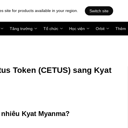
es site for products available in your region.
Switch site
Tăng trưởng
Tổ chức
Học viện
Orbit
Thêm
us Token (CETUS) sang Kyat
ao nhiêu Kyat Myanma?