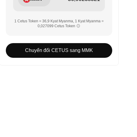
1 Cetus Token = 36,9 Kyat Myanma, 1 Kyat Myanma =
0,027099 Cetus Token
Chuyển đổi CETUS sang MMK