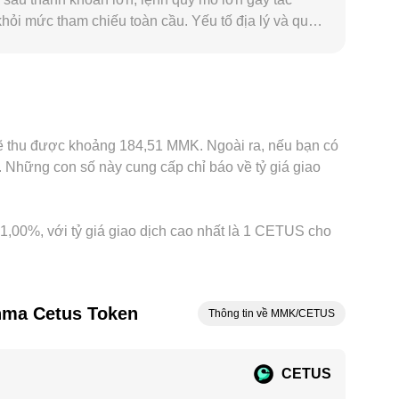
hỏi mức tham chiếu toàn cầu. Yếu tố địa lý và quy
át ngoại hối, hay hạn chế nạp/rút theo khu vực,
ETUS được định giá chủ yếu qua cặp với USDT, rồi
 sẽ truyền thẳng vào giá niêm yết CETUS/MMK.
 nhưng không phải lúc nào cũng tức thì do chi phí
sẽ thu được khoảng 184,51 MMK. Ngoài ra, nếu bạn có
Những con số này cung cấp chỉ báo về tỷ giá giao
o 1,00%, với tỷ giá giao dịch cao nhất là 1 CETUS cho
nma Cetus Token
Thông tin về MMK/CETUS
CETUS