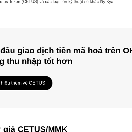
etus Token
(
CETUS
) và các loại tiền kỹ thuật số khác lấy
Kyat
 đầu giao dịch tiền mã hoá trên O
g thu nhập tốt hơn
 hiểu thêm về CETUS
tỷ giá CETUS/MMK