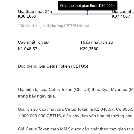
Giá theo thời gian thực: K36,9024
Giá thấp nhất 24h
Giá cao nh
K36,1669
K37,4067
*Dữ liệu thông tin thị trường
CETUS
hiện tại.
Cao nhất lịch sử
Thấp nhất lịch sử
K1.048,57
K29,3580
Đọc thêm:
Giá
Cetus Token
(
CETUS
)
Giá hiện tại của
Cetus Token
(
CETUS
) theo
Kyat Myanma
(
M
trong bảy ngày qua.
Giá lịch sử cao nhất của
Cetus Token
là
K1.048,57
. Có
956.
1.000.000.000 CETUS
, điều này đưa vốn hóa thị trường ph
Giá
Cetus Token
theo
MMK
được cập nhật theo thời gian thự