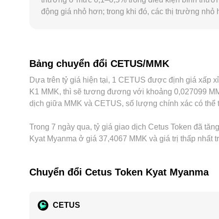
động giá nhỏ hơn; trong khi đó, các thị trường nhỏ
định cũng có thể tạo premium/discount, nhất là khi
khiến conversion rate CETUS/MMK trên một nền tản
suy ra sang MMK; do đó, mức basis của USDT so v
Hoạt động arbitrage giữa các sàn giúp kéo các mức 
Bảng chuyển đổi CETUS/MMK
giao dịch, độ trễ chuyển tài sản và rủi ro thị trường
Dựa trên tỷ giá hiện tại, 1 CETUS được định giá xấp 
K1 MMK, thì sẽ tương đương với khoảng 0,027099 MMK
dịch giữa MMK và CETUS, số lượng chính xác có thể th
Trong 7 ngày qua, tỷ giá giao dịch Cetus Token đã tăng
Kyat Myanma ở giá 37,4067 MMK và giá trị thấp nhất 
Chuyển đổi Cetus Token Kyat Myanma
CETUS