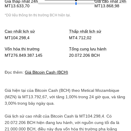
Giá thấp nhất 24h
Giá cao nhất 24h
MT13.633,70
MT13.868,98
*Dữ liệu thông tin thị trường
BCH
hiện tại.
Cao nhất lịch sử
Thấp nhất lịch sử
MT104.298,4
MT4.712,02
Vốn hóa thị trường
Tổng cung lưu hành
MT276.849.387.145
20.072.206 BCH
Đọc thêm:
Giá
Bitcoin Cash
(
BCH
)
Giá hiện tại của
Bitcoin Cash
(
BCH
) theo
Metical Mozambique
(
MZN
) là
MT13.792,67
, với
tăng
1,00%
trong 24 giờ qua, và
tăng
3,00%
trong bảy ngày qua.
Giá lịch sử cao nhất của
Bitcoin Cash
là
MT104.298,4
. Có
20.072.206 BCH
hiện đang lưu hành, với nguồn cung tối đa là
21.000.000 BCH
, điều này đưa vốn hóa thị trường pha loãng