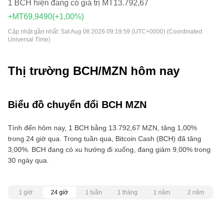
1 BCH hiện đang có giá trị MT13.792,67
+MT69,9490
(+1,00%)
Cập nhật gần nhất:
Sat Aug 08 2026 09:19:59 (UTC+0000) (Coordinated
Universal Time)
Thị trường BCH/MZN hôm nay
Biểu đồ chuyển đổi BCH MZN
Tính đến hôm nay, 1 BCH bằng 13.792,67 MZN, tăng 1,00%
trong 24 giờ qua. Trong tuần qua, Bitcoin Cash (BCH) đã tăng
3,00%. BCH đang có xu hướng đi xuống, đang giảm 9,00% trong
30 ngày qua.
1 giờ
24 giờ
1 tuần
1 tháng
1 năm
2 năm