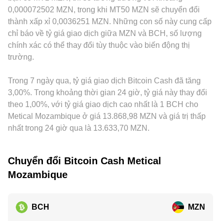
có thể gây dao động ngắn hạn. Cuối cùng, các động lực kỹ
cận biên tương đương với y/x, và mỗi giao dịch lớn sẽ tác
đổi sang MZN. Thêm vào đó, trên nhiều nền tảng, BCH chủ
0,000072502 MZN, trong khi MT50 MZN sẽ chuyển đổi
thuật như funding rate trên thị trường hợp đồng tương lai
động đến giá do làm thay đổi cân bằng dự trữ. Tất cả các cơ
yếu được định giá qua BCH/USDT trước khi quy đổi sang
thành xấp xỉ 0,0036251 MZN. Những con số này cung cấp
BCH, đáo hạn quyền chọn, biến động basis giữa các kỳ hạn,
chế trên kết hợp lại tạo nên tỷ lệ chuyển đổi BCH/MZN mà
MZN; nếu USDT giao dịch chênh so với MZN
chỉ báo về tỷ giá giao dịch giữa MZN và BCH, số lượng
và dòng chảy của các ví lớn (whale) hay thợ đào trên chuỗi,
người dùng quan sát được tại thời điểm giao dịch.
(premium/discount so với các nhà cung cấp chuyển đổi),
chính xác có thể thay đổi tùy thuộc vào biến động thị
thường làm tăng biến động ngắn hạn quanh xu hướng chính
chênh lệch này sẽ phản ánh vào tỷ lệ BCH/MZN niêm yết.
của tỷ lệ chuyển đổi BCH/MZN.
trường.
Hoạt động arbitrage giữa các sàn giúp thu hẹp chênh lệch,
nhưng không loại bỏ hoàn toàn do độ trễ dữ liệu, chi phí
giao dịch, giới hạn rút/nạp, và rủi ro biến động, nên mức giá
Trong 7 ngày qua, tỷ giá giao dịch Bitcoin Cash đã tăng
vẫn có thể khác nhau theo thời điểm và địa điểm.
3,00%. Trong khoảng thời gian 24 giờ, tỷ giá này thay đổi
theo 1,00%, với tỷ giá giao dịch cao nhất là 1 BCH cho
Metical Mozambique ở giá 13.868,98 MZN và giá trị thấp
nhất trong 24 giờ qua là 13.633,70 MZN.
Chuyển đổi Bitcoin Cash Metical
Mozambique
BCH
MZN