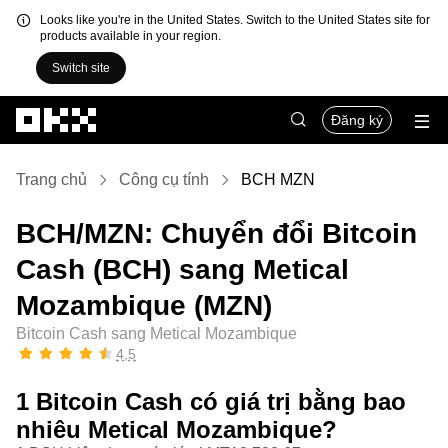
Looks like you're in the United States. Switch to the United States site for
products available in your region.
Switch site
Chuyển đến nội dung chính
Đăng ký
Trang chủ
Công cụ tính
BCH MZN
BCH/MZN: Chuyển đổi Bitcoin
Cash (BCH) sang Metical
Mozambique (MZN)
Bitcoin Cash sang Metical Mozambique
4,5
1 Bitcoin Cash có giá trị bằng bao
nhiêu Metical Mozambique?