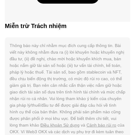
Miễn trừ Trách nhiệm
Thông báo này chỉ nhằm mục đích cung cấp thông tin. Bài
viết này không nhằm đưa ra (i) lời khuyên hoặc khuyến nghị
đầu tư, (ii) đề nghị, chào mời hoặc khuyến khích mua, bán
hoặc nắm giữ tài sản số hoặc (iii) tư vấn tài chính, kế toán,
pháp lý hoặc thuế. Tài sản số, bao gồm stablecoin và NFT,
đều chịu biến động thị trường, có mức độ rủi ro cao, có thể
giảm giá trị. Bạn nên cân nhắc cẩn thận việc nắm giữ hoặc
giao dịch tài sản số dựa trên tình hình tài chính và mức chấp
nhận rủi ro cá nhân. Vui lòng tham khảo ý kiến của chuyên
gia pháp lý/thuế/đầu tư để được giải đáp câu hỏi về tình
hình cụ thể của bản thân. Không phải sản phẩm nào cũng
được phân phối ở mọi khu vực. Để biết thêm chi tiết, vui
lòng tham khảo
Điều khoản Sử dụng
và
Cảnh báo rủi ro
của
OKX. Ví Web3 OKX và các dịch vụ phụ trợ đi kèm tuân theo