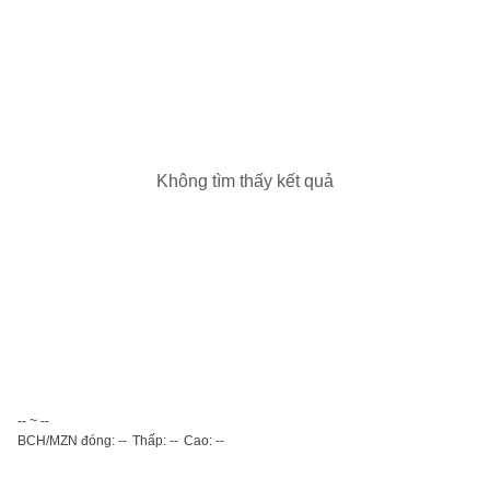
Không tìm thấy kết quả
-- ~ --
BCH/MZN đóng: --
Thấp: --
Cao: --