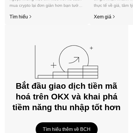
mua crypto lại đơn giản hơn bạn tưởng.
thực tế về giá, tâm l
Bắt đầu hành trình của bạn trên ứng
tức, v.v. của Bitcoin 
Tìm hiểu
Xem giá
dụng di động OKX hoặc ngay tại đây
trên web.
Bắt đầu giao dịch tiền mã
hoá trên OKX và khai phá
tiềm năng thu nhập tốt hơn
Tìm hiểu thêm về BCH