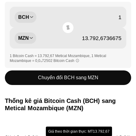
BCH
MZN
1 Bitcoin Cash = 13.792,67 Metical Mozambique, 1 Metical
Mozambique = 0,0₄72502 Bitcoin Cash
Chuyển đổi BCH sang MZN
Thống kê giá Bitcoin Cash (BCH) sang
Metical Mozambique (MZN)
Giá theo thời gian thực: MT13.792,67