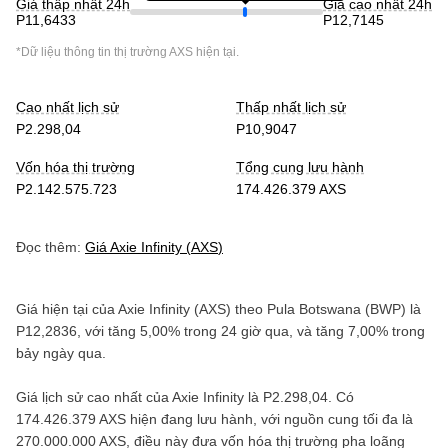
Giá thấp nhất 24h
Giá cao nhất 24h
P11,6433
P12,7145
*Dữ liệu thông tin thị trường
AXS
hiện tại.
Cao nhất lịch sử
Thấp nhất lịch sử
P2.298,04
P10,9047
Vốn hóa thị trường
Tổng cung lưu hành
P2.142.575.723
174.426.379 AXS
Đọc thêm:
Giá
Axie Infinity
(
AXS
)
Giá hiện tại của
Axie Infinity
(
AXS
) theo
Pula Botswana
(
BWP
) là
P12,2836
, với
tăng
5,00%
trong 24 giờ qua, và
tăng
7,00%
trong
bảy ngày qua.
Giá lịch sử cao nhất của
Axie Infinity
là
P2.298,04
. Có
174.426.379 AXS
hiện đang lưu hành, với nguồn cung tối đa là
270.000.000 AXS
, điều này đưa vốn hóa thị trường pha loãng