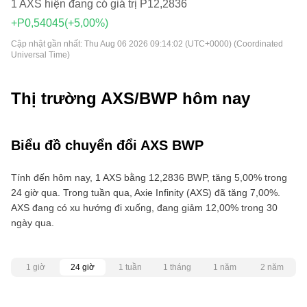
1 AXS hiện đang có giá trị P12,2836
+P0,54045
(+5,00%)
Cập nhật gần nhất:
Thu Aug 06 2026 09:14:02 (UTC+0000) (Coordinated
Universal Time)
Thị trường AXS/BWP hôm nay
Biểu đồ chuyển đổi AXS BWP
Tính đến hôm nay, 1 AXS bằng 12,2836 BWP, tăng 5,00% trong
24 giờ qua. Trong tuần qua, Axie Infinity (AXS) đã tăng 7,00%.
AXS đang có xu hướng đi xuống, đang giảm 12,00% trong 30
ngày qua.
1 giờ
24 giờ
1 tuần
1 tháng
1 năm
2 năm