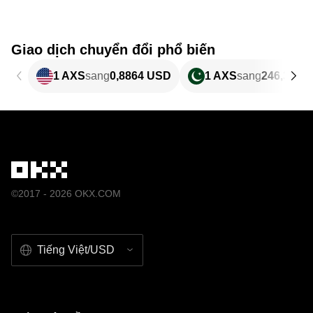
Giao dịch chuyển đổi phổ biến
1 AXS
sang
0,8864 USD
1 AXS
sang
246,32 P
©2017 - 2026 OKX.COM
Tiếng Việt/USD