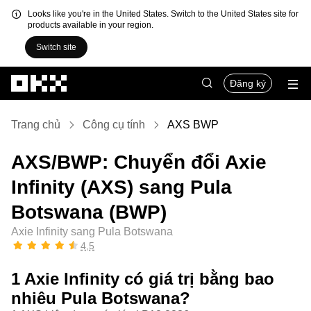
Looks like you're in the United States. Switch to the United States site for
products available in your region.
Switch site
Chuyển đến nội dung chính
Đăng ký
Trang chủ
Công cụ tính
AXS BWP
AXS/BWP: Chuyển đổi Axie
Infinity (AXS) sang Pula
Botswana (BWP)
Axie Infinity sang Pula Botswana
4,5
1 Axie Infinity có giá trị bằng bao
nhiêu Pula Botswana?