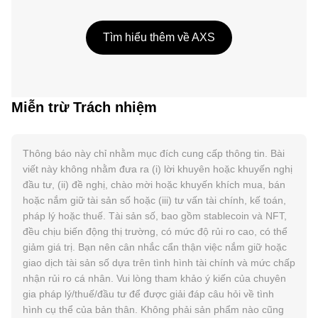
Tìm hiểu thêm về AXS
Miễn trừ Trách nhiệm
Thông báo này chỉ nhằm mục đích cung cấp thông tin. Bài
viết này không nhằm đưa ra (i) lời khuyên hoặc khuyến nghị
đầu tư, (ii) đề nghị, chào mời hoặc khuyến khích mua, bán
hoặc nắm giữ tài sản số hoặc (iii) tư vấn tài chính, kế toán,
pháp lý hoặc thuế. Tài sản số, bao gồm stablecoin và NFT,
đều chịu biến động thị trường, có mức độ rủi ro cao, có thể
giảm giá trị. Bạn nên cân nhắc cẩn thận việc nắm giữ hoặc
giao dịch tài sản số dựa trên tình hình tài chính và mức chấp
nhận rủi ro cá nhân. Vui lòng tham khảo ý kiến của chuyên
gia pháp lý/thuế/đầu tư để được giải đáp câu hỏi về tình
hình cụ thể của bản thân. Không phải sản phẩm nào cũng