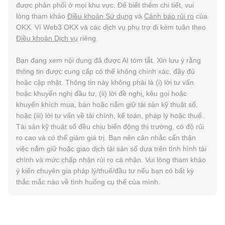
được phân phối ở mọi khu vực. Để biết thêm chi tiết, vui
lòng tham khảo
Điều khoản Sử dụng
và
Cảnh báo rủi ro
của
OKX. Ví Web3 OKX và các dịch vụ phụ trợ đi kèm tuân theo
Điều khoản Dịch vụ
riêng.
Bạn đang xem nội dung đã được AI tóm tắt. Xin lưu ý rằng
thông tin được cung cấp có thể không chính xác, đầy đủ
hoặc cập nhật. Thông tin này không phải là (i) lời tư vấn
hoặc khuyến nghị đầu tư, (ii) lời đề nghị, kêu gọi hoặc
khuyến khích mua, bán hoặc nắm giữ tài sản kỹ thuật số,
hoặc (iii) lời tư vấn về tài chính, kế toán, pháp lý hoặc thuế.
Tài sản kỹ thuật số đều chịu biến động thị trường, có độ rủi
ro cao và có thể giảm giá trị. Bạn nên cân nhắc cẩn thận
việc nắm giữ hoặc giao dịch tài sản số dựa trên tình hình tài
chính và mức chấp nhận rủi ro cá nhân. Vui lòng tham khảo
ý kiến chuyên gia pháp lý/thuế/đầu tư nếu bạn có bất kỳ
thắc mắc nào về tình huống cụ thể của mình.