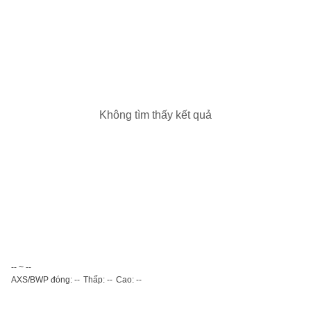
Không tìm thấy kết quả
-- ~ --
AXS/BWP đóng: --
Thấp: --
Cao: --