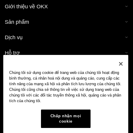
Giới thiệu về OKX
Sản phẩm
Dịch vụ
Hỗ trợ
Mua tiền mã hóa
Chúng tôi sử dụng cookie để trang web của chúng tôi hoạt động
bình thường, cá nhân hoá nội dung và quảng cáo, cung cấp các
Công cụ tính tiền mã hóa
tính năng của mạng xã hội và phân tích lưu lượng của chúng tôi.
Chúng tôi cũng chia sẻ thông tin về việc sử dụng trang web của
chúng tôi với các đối tác truyền thông xã hội, quảng cáo và phân
Giao dịch
tích của chúng tôi.
Chấp nhận mọi
cookie