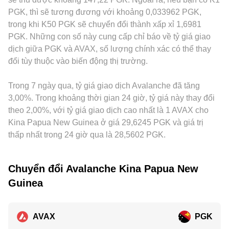
trên sàn tập trung hoặc on-chain (inflow/outflow ví sàn, hoạt
góp phần vào quá trình khám phá giá, qua đó tác động đến
tảng, AVAX/PGK còn được báo giá gián tiếp qua AVAX/USDT
PGK, thì sẽ tương đương với khoảng 0,033962 PGK,
động của quỹ) thường gây biến động ngắn hạn, chồng lên
conversion rate AVAX/PGK mà bạn thấy trên trang chuyển
và USDT/PGK; nếu USDT giao dịch chênh nhẹ so với PGK,
trong khi K50 PGK sẽ chuyển đổi thành xấp xỉ 1,6981
các yếu tố nền tảng kể trên và làm conversion rate
đổi.
cơ sở giá USDT này sẽ truyền vào mức báo AVAX/PGK.
PGK. Những con số này cung cấp chỉ báo về tỷ giá giao
AVAX/PGK dao động.
Cuối cùng, hoạt động arbitrage giữa các sàn giúp thu hẹp
dịch giữa PGK và AVAX, số lượng chính xác có thể thay
chênh lệch theo thời gian, nhưng không thể loại bỏ hoàn
đổi tùy thuộc vào biến động thị trường.
toàn khác biệt do độ trễ, phí giao dịch, hạn mức rút nạp và
rào cản pháp lý.
Trong 7 ngày qua, tỷ giá giao dịch Avalanche đã tăng
3,00%. Trong khoảng thời gian 24 giờ, tỷ giá này thay đổi
theo 2,00%, với tỷ giá giao dịch cao nhất là 1 AVAX cho
Kina Papua New Guinea ở giá 29,6245 PGK và giá trị
thấp nhất trong 24 giờ qua là 28,5602 PGK.
Chuyển đổi Avalanche Kina Papua New
Guinea
AVAX
PGK