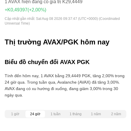
1 AVAX hiện đang có giá trị K29,4449
+K0,49397
(+2,00%)
Cập nhật gần nhất:
Sat Aug 08 2026 09:37:47 (UTC+0000) (Coordinated
Universal Time)
Thị trường AVAX/PGK hôm nay
Biểu đồ chuyển đổi AVAX PGK
Tính đến hôm nay, 1 AVAX bằng 29,4449 PGK, tăng 2,00% trong
24 giờ qua. Trong tuần qua, Avalanche (AVAX) đã tăng 3,00%.
AVAX đang có xu hướng đi xuống, đang giảm 3,00% trong 30
ngày qua.
1 giờ
24 giờ
1 tuần
1 tháng
1 năm
2 năm