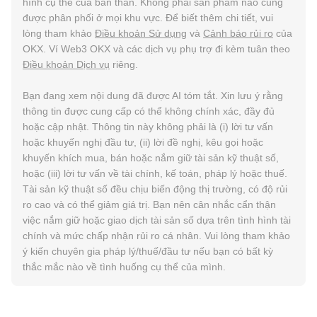
hình cụ thể của bản thân. Không phải sản phẩm nào cũng
được phân phối ở mọi khu vực. Để biết thêm chi tiết, vui
lòng tham khảo
Điều khoản Sử dụng
và
Cảnh báo rủi ro
của
OKX. Ví Web3 OKX và các dịch vụ phụ trợ đi kèm tuân theo
Điều khoản Dịch vụ
riêng.
Bạn đang xem nội dung đã được AI tóm tắt. Xin lưu ý rằng
thông tin được cung cấp có thể không chính xác, đầy đủ
hoặc cập nhật. Thông tin này không phải là (i) lời tư vấn
hoặc khuyến nghị đầu tư, (ii) lời đề nghị, kêu gọi hoặc
khuyến khích mua, bán hoặc nắm giữ tài sản kỹ thuật số,
hoặc (iii) lời tư vấn về tài chính, kế toán, pháp lý hoặc thuế.
Tài sản kỹ thuật số đều chịu biến động thị trường, có độ rủi
ro cao và có thể giảm giá trị. Bạn nên cân nhắc cẩn thận
việc nắm giữ hoặc giao dịch tài sản số dựa trên tình hình tài
chính và mức chấp nhận rủi ro cá nhân. Vui lòng tham khảo
ý kiến chuyên gia pháp lý/thuế/đầu tư nếu bạn có bất kỳ
thắc mắc nào về tình huống cụ thể của mình.