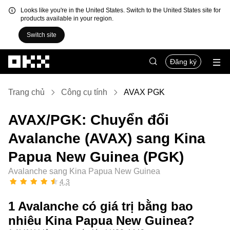
Looks like you're in the United States. Switch to the United States site for
products available in your region.
Switch site
Chuyển đến nội dung chính
Đăng ký
Trang chủ
Công cụ tính
AVAX PGK
AVAX/PGK: Chuyển đổi
Avalanche (AVAX) sang Kina
Papua New Guinea (PGK)
Avalanche sang Kina Papua New Guinea
4,3
1 Avalanche có giá trị bằng bao
nhiêu Kina Papua New Guinea?