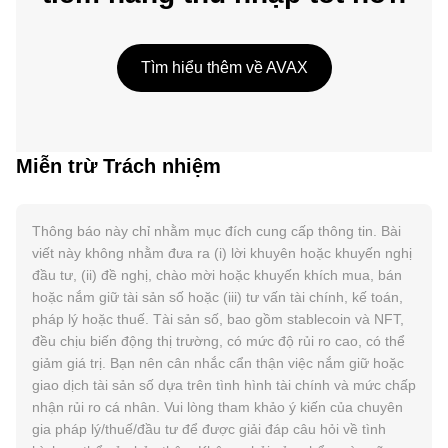
Tìm hiểu thêm về AVAX
Miễn trừ Trách nhiệm
Thông báo này chỉ nhằm mục đích cung cấp thông tin. Bài
viết này không nhằm đưa ra (i) lời khuyên hoặc khuyến nghị
đầu tư, (ii) đề nghị, chào mời hoặc khuyến khích mua, bán
hoặc nắm giữ tài sản số hoặc (iii) tư vấn tài chính, kế toán,
pháp lý hoặc thuế. Tài sản số, bao gồm stablecoin và NFT,
đều chịu biến động thị trường, có mức độ rủi ro cao, có thể
giảm giá trị. Bạn nên cân nhắc cẩn thận việc nắm giữ hoặc
giao dịch tài sản số dựa trên tình hình tài chính và mức chấp
nhận rủi ro cá nhân. Vui lòng tham khảo ý kiến của chuyên
gia pháp lý/thuế/đầu tư để được giải đáp câu hỏi về tình