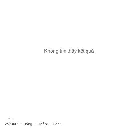
Không tìm thấy kết quả
-- ~ --
AVAX/PGK đóng: --
Thấp: --
Cao: --