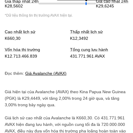
Giá thấp nhất 24h
Giá cao nhất 24h
K28,5602
K29,6245
*Dữ liệu thông tin thị trường
AVAX
hiện tại.
Cao nhất lịch sử
Thấp nhất lịch sử
K660,30
K12,3492
Vốn hóa thị trường
Tổng cung lưu hành
K12.713.466.839
431.771.961 AVAX
Đọc thêm:
Giá
Avalanche
(
AVAX
)
Giá hiện tại của
Avalanche
(
AVAX
) theo
Kina Papua New Guinea
(
PGK
) là
K29,4449
, với
tăng
2,00%
trong 24 giờ qua, và
tăng
3,00%
trong bảy ngày qua.
Giá lịch sử cao nhất của
Avalanche
là
K660,30
. Có
431.771.961
AVAX
hiện đang lưu hành, với nguồn cung tối đa là
720.000.000
AVAX
, điều này đưa vốn hóa thị trường pha loãng hoàn toàn vào