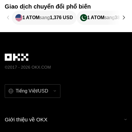
Giao dịch chuyển đổi phổ biến
1 ATOM
sang
1,376 USD
1 ATOM
sang
382,34
©2017 - 2026 OKX.COM
Tiếng Việt/USD
Giới thiệu về OKX