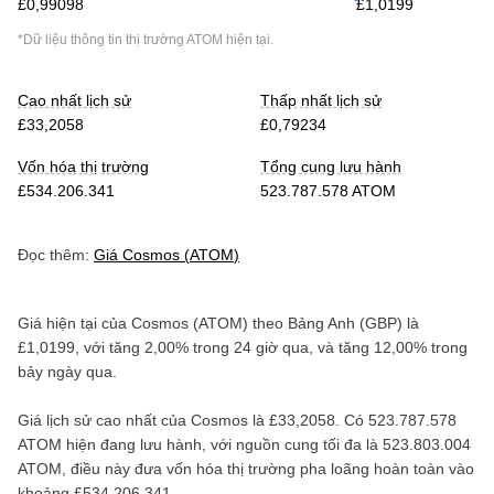
£0,99098
£1,0199
*Dữ liệu thông tin thị trường
ATOM
hiện tại.
Cao nhất lịch sử
Thấp nhất lịch sử
£33,2058
£0,79234
Vốn hóa thị trường
Tổng cung lưu hành
£534.206.341
523.787.578 ATOM
Đọc thêm:
Giá
Cosmos
(
ATOM
)
Giá hiện tại của
Cosmos
(
ATOM
) theo
Bảng Anh
(
GBP
) là
£1,0199
, với
tăng
2,00%
trong 24 giờ qua, và
tăng
12,00%
trong
bảy ngày qua.
Giá lịch sử cao nhất của
Cosmos
là
£33,2058
. Có
523.787.578
ATOM
hiện đang lưu hành, với nguồn cung tối đa là
523.803.004
ATOM
, điều này đưa vốn hóa thị trường pha loãng hoàn toàn vào
khoảng
£534.206.341
.