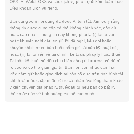
OKX. Ví Web3 OKX và các dịch vụ phụ trợ đi kèm tuân theo
Điều khoản Dịch vụ
riêng.
Bạn đang xem nội dung đã được AI tóm tắt. Xin lưu ý rằng
thông tin được cung cấp có thể không chính xác, đầy đủ
hoặc cập nhật. Thông tin này không phải là (i) lời tư vấn
hoặc khuyến nghị đầu tư, (ii) lời đề nghị, kêu gọi hoặc
khuyến khích mua, bán hoặc nắm giữ tài sản kỹ thuật số,
hoặc (iii) lời tư vấn về tài chính, kế toán, pháp lý hoặc thuế.
Tài sản kỹ thuật số đều chịu biến động thị trường, có độ rủi
ro cao và có thể giảm giá trị. Bạn nên cân nhắc cẩn thận
việc nắm giữ hoặc giao dịch tài sản số dựa trên tình hình tài
chính và mức chấp nhận rủi ro cá nhân. Vui lòng tham khảo
ý kiến chuyên gia pháp lý/thuế/đầu tư nếu bạn có bất kỳ
thắc mắc nào về tình huống cụ thể của mình.