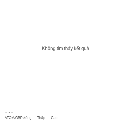
Không tìm thấy kết quả
-- ~ --
ATOM/GBP đóng: --
Thấp: --
Cao: --