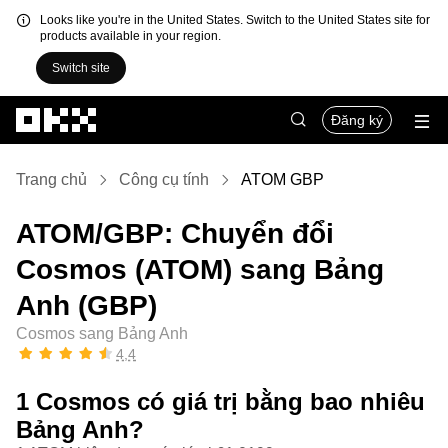
Looks like you're in the United States. Switch to the United States site for
products available in your region.
Switch site
Chuyển đến nội dung chính
Đăng ký
Trang chủ
Công cụ tính
ATOM GBP
ATOM/GBP: Chuyển đổi
Cosmos (ATOM) sang Bảng
Anh (GBP)
Cosmos sang Bảng Anh
4,4
1 Cosmos có giá trị bằng bao nhiêu
Bảng Anh?