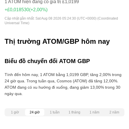
1 ATOM hiện đang có giá trị £1,0199
+£0,018530
(+2,00%)
Cập nhật gần nhất:
Sat Aug 08 2026 05:24:30 (UTC+0000) (Coordinated
Universal Time)
Thị trường ATOM/GBP hôm nay
Biểu đồ chuyển đổi ATOM GBP
Tính đến hôm nay, 1 ATOM bằng 1,0199 GBP, tăng 2,00% trong
24 giờ qua. Trong tuần qua, Cosmos (ATOM) đã tăng 12,00%.
ATOM đang có xu hướng đi xuống, đang giảm 13,00% trong 30
ngày qua.
1 giờ
24 giờ
1 tuần
1 tháng
1 năm
2 năm