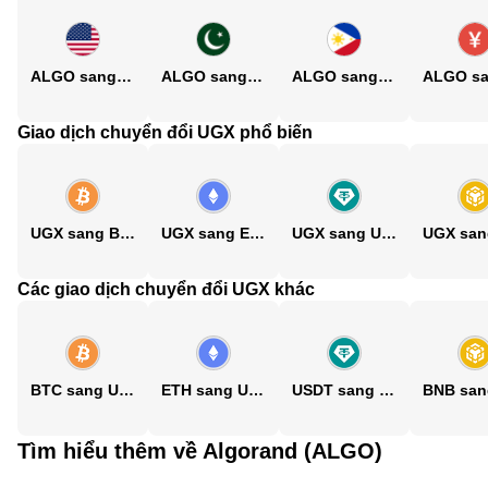
ALGO sang USD
ALGO sang PKR
ALGO sang PHP
Giao dịch chuyển đổi UGX phổ biến
UGX sang BTC
UGX sang ETH
UGX sang USDT
Các giao dịch chuyển đổi UGX khác
BTC sang UGX
ETH sang UGX
USDT sang UGX
Tìm hiểu thêm về Algorand (ALGO)