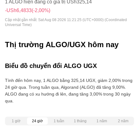
1 ALGO hiện đang có giá trị USh325,14
-USh6,4833
(-2,00%)
Cập nhật gần nhất:
Sat Aug 08 2026 11:21:25 (UTC+0000) (Coordinated
Universal Time)
Thị trường ALGO/UGX hôm nay
Biểu đồ chuyển đổi ALGO UGX
Tính đến hôm nay, 1 ALGO bằng 325,14 UGX, giảm 2,00% trong
24 giờ qua. Trong tuần qua, Algorand (ALGO) đã tăng 9,00%.
ALGO đang có xu hướng đi lên, đang tăng 3,00% trong 30 ngày
qua.
1 giờ
24 giờ
1 tuần
1 tháng
1 năm
2 năm