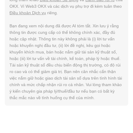
OKX. Ví Web3 OKX và các dịch vụ phụ trợ đi kèm tuân theo
Điều khoản Dịch vụ
riêng.
Bạn đang xem nội dung đã được AI tóm tắt. Xin lưu ý rằng
thông tin được cung cấp có thể không chính xác, đầy đủ
hoặc cập nhật. Thông tin này không phải là (i) lời tư vấn
hoặc khuyến nghị đầu tư, (ii) lời đề nghị, kêu gọi hoặc
khuyến khích mua, bán hoặc nắm giữ tài sản kỹ thuật số,
hoặc (iii) lời tư vấn về tài chính, kế toán, pháp lý hoặc thuế.
Tài sản kỹ thuật số đều chịu biến động thị trường, có độ rủi
ro cao và có thể giảm giá trị. Bạn nên cân nhắc cẩn thận
việc nắm giữ hoặc giao dịch tài sản số dựa trên tình hình tài
chính và mức chấp nhận rủi ro cá nhân. Vui lòng tham khảo
ý kiến chuyên gia pháp lý/thuế/đầu tư nếu bạn có bất kỳ
thắc mắc nào về tình huống cụ thể của mình.