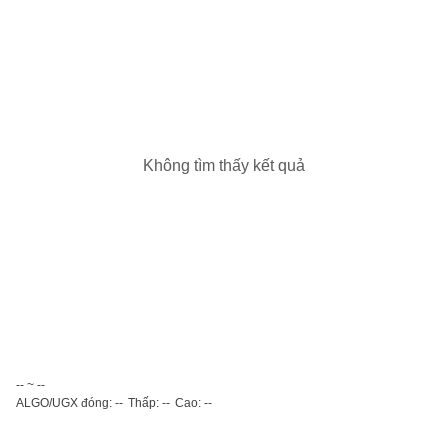
Không tìm thấy kết quả
-- ~ --
ALGO/UGX đóng: --
Thấp: --
Cao: --