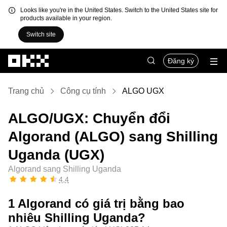
Looks like you're in the United States. Switch to the United States site for
products available in your region.
Switch site
Chuyển đến nội dung chính
Đăng ký
Trang chủ
Công cụ tính
ALGO UGX
ALGO/UGX: Chuyển đổi
Algorand (ALGO) sang Shilling
Uganda (UGX)
Algorand sang Shilling Uganda
4,4
1 Algorand có giá trị bằng bao
nhiêu Shilling Uganda?