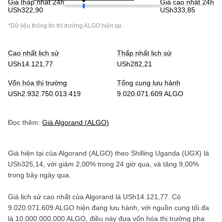
Giá thấp nhất 24h
Giá cao nhất 24h
USh322,90
USh333,85
*Dữ liệu thông tin thị trường
ALGO
hiện tại.
Cao nhất lịch sử
Thấp nhất lịch sử
USh14.121,77
USh282,21
Vốn hóa thị trường
Tổng cung lưu hành
USh2.932.750.013.419
9.020.071.609 ALGO
Đọc thêm:
Giá
Algorand
(
ALGO
)
Giá hiện tại của
Algorand
(
ALGO
) theo
Shilling Uganda
(
UGX
) là
USh325,14
, với
giảm
2,00%
trong 24 giờ qua, và
tăng
9,00%
trong bảy ngày qua.
Giá lịch sử cao nhất của
Algorand
là
USh14.121,77
. Có
9.020.071.609 ALGO
hiện đang lưu hành, với nguồn cung tối đa
là
10.000.000.000 ALGO
, điều này đưa vốn hóa thị trường pha