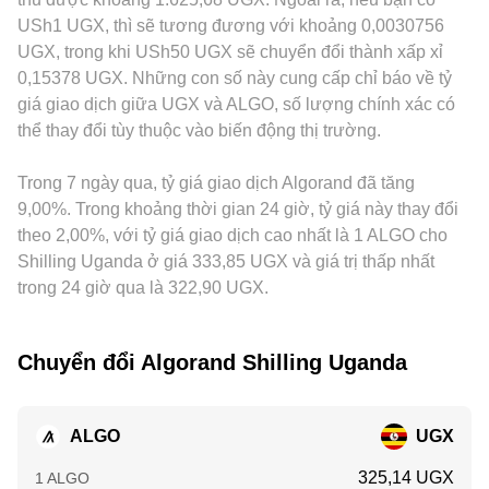
lực kỹ thuật như funding rate của hợp đồng vĩnh cửu ALGO,
xấp xỉ bởi tỷ lệ y/x, và mọi giao dịch lớn so với quy mô pool
“premium/discount” cục bộ. Ngoài ra, nhiều báo giá
USh1 UGX, thì sẽ tương đương với khoảng 0,0030756
các mốc đáo hạn quyền chọn, chênh lệch basis, và dòng
sẽ làm dịch chuyển tỷ lệ này, từ đó ảnh hưởng đến mức giá
ALGO/UGX thực tế được dẫn qua cơ sở USDT: giá
UGX, trong khi USh50 UGX sẽ chuyển đổi thành xấp xỉ
vốn của ví lớn/on-chain “whale” có thể tạo biến động ngắn
quy đổi ALGO sang các tài sản trung gian trước khi thể hiện
ALGO/USDT và mức chênh USDT so với UGX (USDT có thể
0,15378 UGX. Những con số này cung cấp chỉ báo về tỷ
hạn cho tỷ lệ conversion rate ALGO/UGX, chồng lên các yếu
thành ALGO/UGX trên các nền tảng tổng hợp.
giao dịch cao hoặc thấp hơn UGX quy đổi từ USD) sẽ truyền
giá giao dịch giữa UGX và ALGO, số lượng chính xác có
tố cấu trúc nói trên.
vào mức ALGO/UGX niêm yết. Arbitrage giữa các sàn giúp
thể thay đổi tùy thuộc vào biến động thị trường.
thu hẹp chênh lệch, nhưng không triệt để do phí, thời gian
chuyển coin/fiat, giới hạn rút nạp, và rủi ro thị trường; ngay
Trong 7 ngày qua, tỷ giá giao dịch Algorand đã tăng
cả với tốc độ giao dịch nhanh của Algorand, những ma sát
này vẫn khiến tỷ lệ conversion rate ALGO/UGX trên các sàn
9,00%. Trong khoảng thời gian 24 giờ, tỷ giá này thay đổi
khác nhau không đồng nhất hoàn toàn.
theo 2,00%, với tỷ giá giao dịch cao nhất là 1 ALGO cho
Shilling Uganda ở giá 333,85 UGX và giá trị thấp nhất
trong 24 giờ qua là 322,90 UGX.
Chuyển đổi Algorand Shilling Uganda
ALGO
UGX
325,14 UGX
1 ALGO