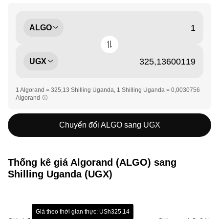
ALGO
UGX
1 Algorand = 325,13 Shilling Uganda, 1 Shilling Uganda = 0,0030756
Algorand
Chuyển đổi ALGO sang UGX
Thống kê giá Algorand (ALGO) sang
Shilling Uganda (UGX)
Giá theo thời gian thực: USh325,14