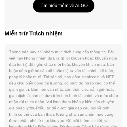
Tìm hiểu thêm về ALGO
Miễn trừ Trách nhiệm
Thông báo này chỉ nhằm mục đích cung cấp thông tin. Bài
viết này không nhằm đưa ra (i) lời khuyên hoặc khuyến nghị
đầu tư, (ii) đề nghị, chào mời hoặc khuyến khích mua, bán
hoặc nắm giữ tài sản số hoặc (iii) tư vấn tài chính, kế toán,
pháp lý hoặc thuế. Tài sản số, bao gồm stablecoin và NFT,
đều chịu biến động thị trường, có mức độ rủi ro cao, có thể
giảm giá trị. Bạn nên cân nhắc cẩn thận việc nắm giữ hoặc
giao dịch tài sản số dựa trên tình hình tài chính và mức chấp
nhận rủi ro cá nhân. Vui lòng tham khảo ý kiến của chuyên
gia pháp lý/thuế/đầu tư để được giải đáp câu hỏi về tình
hình cụ thể của bản thân. Không phải sản phẩm nào cũng
được phân phối ở mọi khu vực. Để biết thêm chi tiết, vui
lòng tham khảo
Điều khoản Sử dụng
và
Cảnh báo rủi ro
của