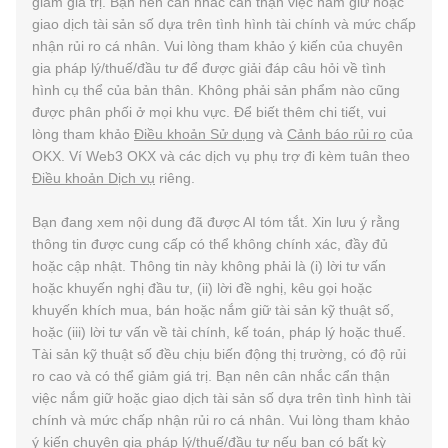
giảm giá trị. Bạn nên cân nhắc cẩn thận việc nắm giữ hoặc
giao dịch tài sản số dựa trên tình hình tài chính và mức chấp
nhận rủi ro cá nhân. Vui lòng tham khảo ý kiến của chuyên
gia pháp lý/thuế/đầu tư để được giải đáp câu hỏi về tình
hình cụ thể của bản thân. Không phải sản phẩm nào cũng
được phân phối ở mọi khu vực. Để biết thêm chi tiết, vui
lòng tham khảo
Điều khoản Sử dụng
và
Cảnh báo rủi ro
của
OKX. Ví Web3 OKX và các dịch vụ phụ trợ đi kèm tuân theo
Điều khoản Dịch vụ
riêng.
Bạn đang xem nội dung đã được AI tóm tắt. Xin lưu ý rằng
thông tin được cung cấp có thể không chính xác, đầy đủ
hoặc cập nhật. Thông tin này không phải là (i) lời tư vấn
hoặc khuyến nghị đầu tư, (ii) lời đề nghị, kêu gọi hoặc
khuyến khích mua, bán hoặc nắm giữ tài sản kỹ thuật số,
hoặc (iii) lời tư vấn về tài chính, kế toán, pháp lý hoặc thuế.
Tài sản kỹ thuật số đều chịu biến động thị trường, có độ rủi
ro cao và có thể giảm giá trị. Bạn nên cân nhắc cẩn thận
việc nắm giữ hoặc giao dịch tài sản số dựa trên tình hình tài
chính và mức chấp nhận rủi ro cá nhân. Vui lòng tham khảo
ý kiến chuyên gia pháp lý/thuế/đầu tư nếu bạn có bất kỳ