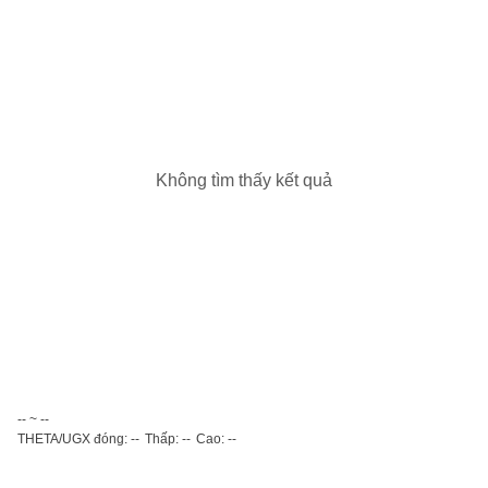
Không tìm thấy kết quả
-- ~ --
THETA/UGX đóng: --
Thấp: --
Cao: --