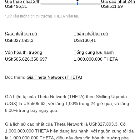
Giá thấp nhất 24h
Giá cao nhất 24h
USh496,31
USh511,59
*Dữ liệu thông tin thị trường
THETA
hiện tại.
Cao nhất lịch sử
Thấp nhất lịch sử
USh327.893,3
USh130,41
Vốn hóa thị trường
Tổng cung lưu hành
USh505.626.350.697
1.000.000.000 THETA
Đọc thêm:
Giá
Theta Network
(
THETA
)
Giá hiện tại của
Theta Network
(
THETA
) theo
Shilling Uganda
(
UGX
) là
USh505,63
, với
tăng
1,00%
trong 24 giờ qua, và
tăng
8,00%
trong bảy ngày qua.
Giá lịch sử cao nhất của
Theta Network
là
USh327.893,3
. Có
1.000.000.000 THETA
hiện đang lưu hành, với nguồn cung tối đa
là
1.000.000.000 THETA
, điều này đưa vốn hóa thị trường pha