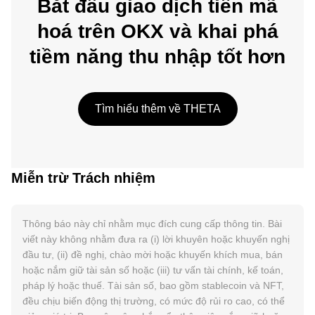
Bắt đầu giao dịch tiền mã
hoá trên OKX và khai phá
tiềm năng thu nhập tốt hơn
Tìm hiểu thêm về THETA
Miễn trừ Trách nhiệm
Thông báo này chỉ nhằm mục đích cung cấp thông tin. Bài
viết này không nhằm đưa ra (i) lời khuyên hoặc khuyến nghị
đầu tư, (ii) đề nghị, chào mời hoặc khuyến khích mua, bán
hoặc nắm giữ tài sản số hoặc (iii) tư vấn tài chính, kế toán,
pháp lý hoặc thuế. Tài sản số, bao gồm stablecoin và NFT,
đều chịu biến động thị trường, có mức độ rủi ro cao, có thể