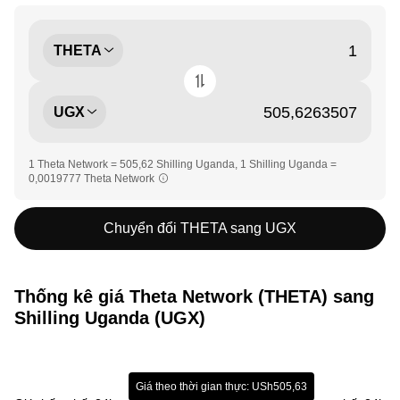
THETA
UGX
1 Theta Network = 505,62 Shilling Uganda, 1 Shilling Uganda =
0,0019777 Theta Network
Chuyển đổi THETA sang UGX
Thống kê giá Theta Network (THETA) sang
Shilling Uganda (UGX)
Giá theo thời gian thực: USh505,63