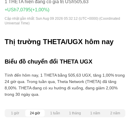
1 THETA hiện đang có giá trị USh505,63
+USh7,0795
(+1,00%)
Cập nhật gần nhất:
Sun Aug 09 2026 05:32:12 (UTC+0000) (Coordinated
Universal Time)
Thị trường THETA/UGX hôm nay
Biểu đồ chuyển đổi THETA UGX
Tính đến hôm nay, 1 THETA bằng 505,63 UGX, tăng 1,00% trong
24 giờ qua. Trong tuần qua, Theta Network (THETA) đã tăng
8,00%. THETA đang có xu hướng đi xuống, đang giảm 2,00%
trong 30 ngày qua.
1 giờ
24 giờ
1 tuần
1 tháng
1 năm
2 năm