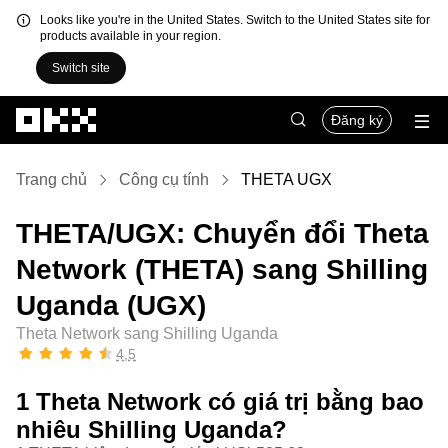
Looks like you're in the United States. Switch to the United States site for
products available in your region.
Switch site
Chuyển đến nội dung chính
Đăng ký
Trang chủ
Công cụ tính
THETA UGX
THETA/UGX: Chuyển đổi Theta
Network (THETA) sang Shilling
Uganda (UGX)
Theta Network sang Shilling Uganda
4,5
1 Theta Network có giá trị bằng bao
nhiêu Shilling Uganda?