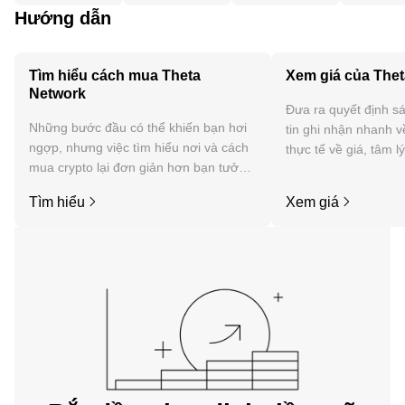
Hướng dẫn
Tìm hiểu cách mua Theta
Xem giá của The
Network
Đưa ra quyết định sá
Những bước đầu có thể khiến bạn hơi
tin ghi nhận nhanh v
ngợp, nhưng việc tìm hiểu nơi và cách
thực tế về giá, tâm l
mua crypto lại đơn giản hơn bạn tưởng.
tức, v.v. của Theta N
Bắt đầu hành trình của bạn trên ứng
Tìm hiểu
Xem giá
dụng di động OKX hoặc ngay tại đây
trên web.