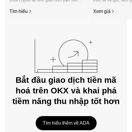
mua crypto lại đơn giản hơn bạn tưởng.
thực tế về giá, tâm l
Bắt đầu hành trình của bạn trên ứng
tức, v.v. của Cardano
Tìm hiểu
Xem giá
dụng di động OKX hoặc ngay tại đây
trên web.
Bắt đầu giao dịch tiền mã
hoá trên OKX và khai phá
tiềm năng thu nhập tốt hơn
Tìm hiểu thêm về ADA