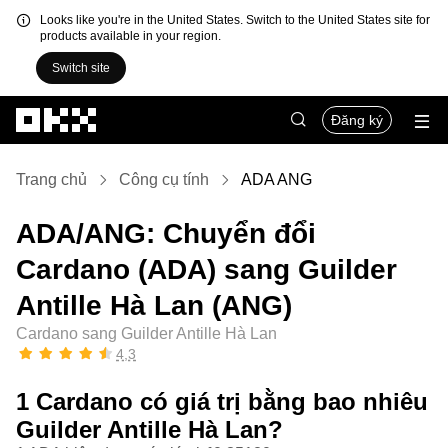
Looks like you're in the United States. Switch to the United States site for
products available in your region.
Switch site
Chuyển đến nội dung chính
Đăng ký
Trang chủ
Công cụ tính
ADA ANG
ADA/ANG: Chuyển đổi
Cardano (ADA) sang Guilder
Antille Hà Lan (ANG)
Cardano sang Guilder Antille Hà Lan
4,3
1 Cardano có giá trị bằng bao nhiêu
Guilder Antille Hà Lan?