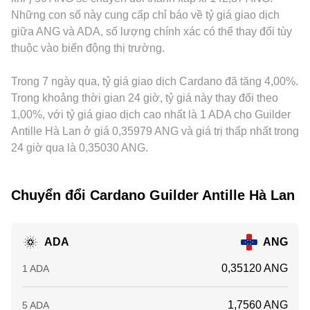
rate của hợp đồng tương lai ADA, khối lượng và thời điểm
conversion rate ADA/ANG mà người dùng nhìn thấy.
USDT/ANG gắn với USD; bất kỳ chênh lệch nhỏ nào của
Những con số này cung cấp chỉ báo về tỷ giá giao dịch
đáo hạn quyền chọn, cũng như dòng tiền ví lớn và luân
USDT so với USD hoặc chi phí chuyển đổi bổ sung đều có
giữa ANG và ADA, số lượng chính xác có thể thay đổi tùy
chuyển staking/unstaking trên chuỗi, thường tạo thêm biến
thể truyền vào giá niêm yết ADA/ANG. Hoạt động arbitrage
thuộc vào biến động thị trường.
động ngắn hạn xung quanh những yếu tố nền tảng nói trên,
giữa các sàn giúp thu hẹp khoảng cách bằng cách mua nơi
từ đó ảnh hưởng trực tiếp tới conversion rate ADA/ANG.
rẻ và bán nơi đắt, nhưng không phải lúc nào cũng tức thời
Trong 7 ngày qua, tỷ giá giao dịch Cardano đã tăng 4,00%.
do phí giao dịch, thời gian rút nạp, rủi ro thị trường và giới
hạn vốn, vì vậy conversion rate ADA/ANG vẫn có thể khác
Trong khoảng thời gian 24 giờ, tỷ giá này thay đổi theo
nhau trong ngắn hạn.
1,00%, với tỷ giá giao dịch cao nhất là 1 ADA cho Guilder
Antille Hà Lan ở giá 0,35979 ANG và giá trị thấp nhất trong
24 giờ qua là 0,35030 ANG.
Chuyển đổi Cardano Guilder Antille Hà Lan
ADA
ANG
0,35120 ANG
1 ADA
1,7560 ANG
5 ADA