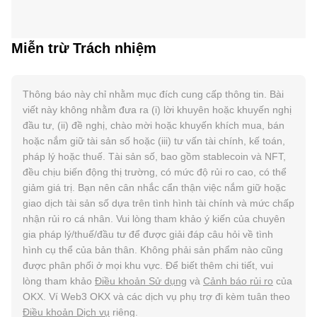
Miễn trừ Trách nhiệm
Thông báo này chỉ nhằm mục đích cung cấp thông tin. Bài
viết này không nhằm đưa ra (i) lời khuyên hoặc khuyến nghị
đầu tư, (ii) đề nghị, chào mời hoặc khuyến khích mua, bán
hoặc nắm giữ tài sản số hoặc (iii) tư vấn tài chính, kế toán,
pháp lý hoặc thuế. Tài sản số, bao gồm stablecoin và NFT,
đều chịu biến động thị trường, có mức độ rủi ro cao, có thể
giảm giá trị. Bạn nên cân nhắc cẩn thận việc nắm giữ hoặc
giao dịch tài sản số dựa trên tình hình tài chính và mức chấp
nhận rủi ro cá nhân. Vui lòng tham khảo ý kiến của chuyên
gia pháp lý/thuế/đầu tư để được giải đáp câu hỏi về tình
hình cụ thể của bản thân. Không phải sản phẩm nào cũng
được phân phối ở mọi khu vực. Để biết thêm chi tiết, vui
lòng tham khảo
Điều khoản Sử dụng
và
Cảnh báo rủi ro
của
OKX. Ví Web3 OKX và các dịch vụ phụ trợ đi kèm tuân theo
Điều khoản Dịch vụ
riêng.