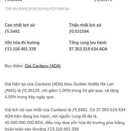
*Dữ liệu thông tin thị trường
ADA
hiện tại.
Cao nhất lịch sử
Thấp nhất lịch sử
ƒ5,5481
ƒ0,031594
Vốn hóa thị trường
Tổng cung lưu hành
ƒ13.118.481.339
37.353.519.634 ADA
Đọc thêm:
Giá
Cardano
(
ADA
)
Giá hiện tại của
Cardano
(
ADA
) theo
Guilder Antille Hà Lan
(
ANG
) là
ƒ0,35120
, với
giảm
1,00%
trong 24 giờ qua, và
tăng
4,00%
trong bảy ngày qua.
Giá lịch sử cao nhất của
Cardano
là
ƒ5,5481
. Có
37.353.519.634
ADA
hiện đang lưu hành, với nguồn cung tối đa là
45.000.000.000 ADA
, điều này đưa vốn hóa thị trường pha loãng
hoàn toàn vào khoảng
ƒ13.118.481.339
.