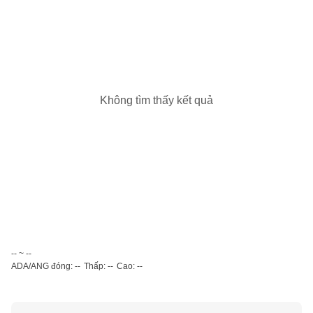
Không tìm thấy kết quả
-- ~ --
ADA/ANG đóng: --
Thấp: --
Cao: --