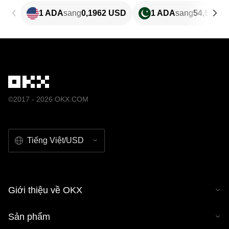
1 ADA
sang
0,1962 USD
1 ADA
sang
54,51 P
©2017 - 2026 OKX.COM
Tiếng Việt/USD
Giới thiệu về OKX
Sản phẩm