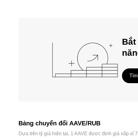
Bắt
năn
Tìm
Bảng chuyển đổi AAVE/RUB
Dựa trên tỷ giá hiện tại, 1 AAVE được định giá xấp x