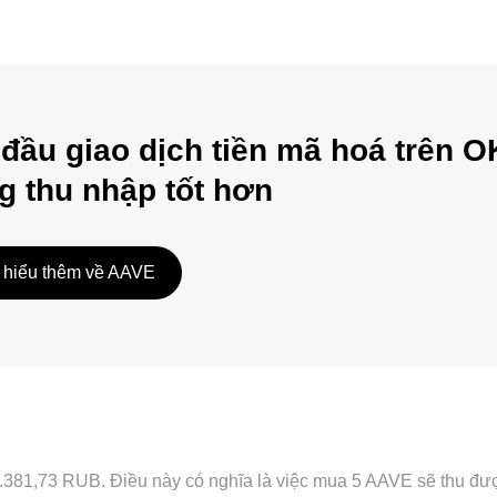
 đầu giao dịch tiền mã hoá trên O
g thu nhập tốt hơn
 hiểu thêm về AAVE
ỉ 7.381,73 RUB. Điều này có nghĩa là việc mua 5 AAVE sẽ thu 