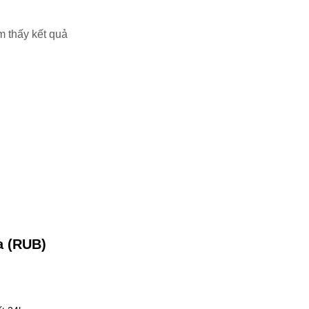
m thấy kết quả
a (RUB)