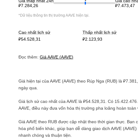
Giá thấp nhất 24h
Giá cao nh
₽7.284,26
₽7.473,47
*Dữ liệu thông tin thị trường
AAVE
hiện tại.
Cao nhất lịch sử
Thấp nhất lịch sử
₽54.528,31
₽2.123,93
Đọc thêm:
Giá
AAVE
(
AAVE
)
Giá hiện tại của
AAVE
(
AAVE
) theo
Rúp Nga
(
RUB
) là
₽7.381
ngày qua.
Giá lịch sử cao nhất của
AAVE
là
₽54.528,31
. Có
15.422.476
AAVE
, điều này đưa vốn hóa thị trường pha loãng hoàn toà
Giá
AAVE
theo
RUB
được cập nhật theo thời gian thực. Bạn 
hóa phổ biến khác, giúp bạn dễ dàng giao dịch
AAVE
(
AAVE
)
nhanh chóng và thuận tiện.