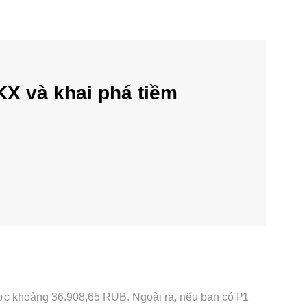
KX và khai phá tiềm
được khoảng 36.908,65 RUB. Ngoài ra, nếu bạn có ₽1