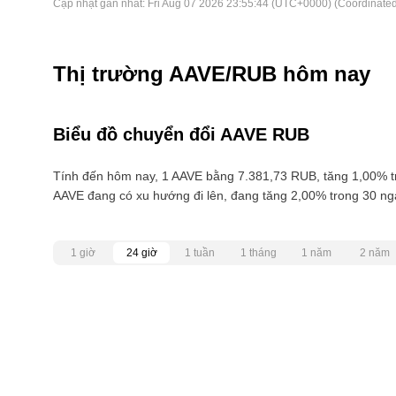
Cập nhật gần nhất:
Fri Aug 07 2026 23:55:44 (UTC+0000) (Coordinated
Thị trường AAVE/RUB hôm nay
Biểu đồ chuyển đổi AAVE RUB
Tính đến hôm nay, 1 AAVE bằng 7.381,73 RUB, tăng 1,00% t
AAVE đang có xu hướng đi lên, đang tăng 2,00% trong 30 ng
1 giờ
24 giờ
1 tuần
1 tháng
1 năm
2 năm