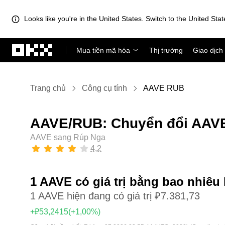
Looks like you're in the United States. Switch to the United Stat
Chuyển đến nội dung chính
Mua tiền mã hóa
Thị trường
Giao dịch
Trang chủ
Công cụ tính
AAVE RUB
AAVE/RUB: Chuyển đổi AAVE
AAVE sang Rúp Nga
4,2
1 AAVE có giá trị bằng bao nhiê
1 AAVE hiện đang có giá trị ₽7.381,73
+₽53,2415
(+1,00%)