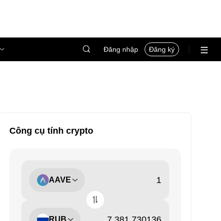
Đăng nhập
Đăng ký
Công cụ tính crypto
AAVE
RUB