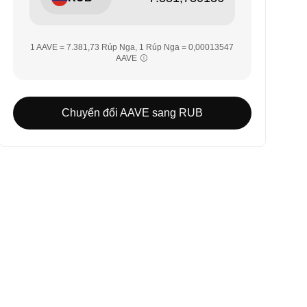
1 AAVE = 7.381,73 Rúp Nga, 1 Rúp Nga = 0,00013547
AAVE
Chuyển đổi AAVE sang RUB