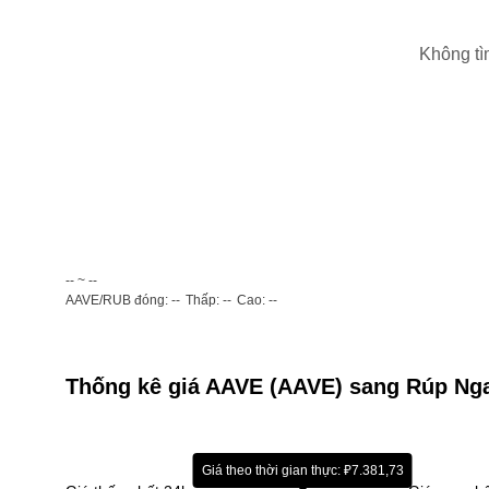
Không tì
-- ~ --
AAVE/RUB đóng: --
Thấp: --
Cao: --
Thống kê giá AAVE (AAVE) sang Rúp Ng
Giá theo thời gian thực: ₽7.381,73