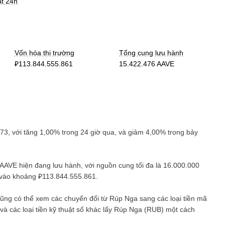
ất 24h
Vốn hóa thị trường
Tổng cung lưu hành
₽113.844.555.861
15.422.476 AAVE
,73
, với
tăng
1,00%
trong 24 giờ qua, và
giảm
4,00%
trong bảy
 AAVE
hiện đang lưu hành, với nguồn cung tối đa là
16.000.000
n vào khoảng
₽113.844.555.861
.
cũng có thể xem các chuyển đổi từ
Rúp Nga
sang các loại tiền mã
 và các loại tiền kỹ thuật số khác lấy
Rúp Nga
(
RUB
) một cách