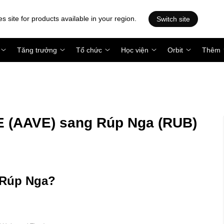
es site for products available in your region.
Switch site
Tăng trưởng
Tổ chức
Học viện
Orbit
Thêm
 (AAVE) sang Rúp Nga (RUB)
u Rúp Nga?